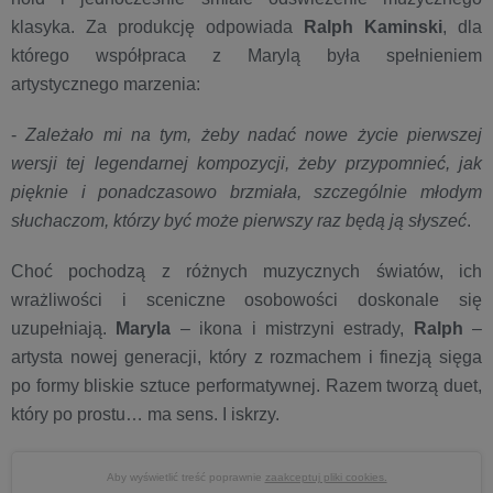
klasyka. Za produkcję odpowiada
Ralph Kaminski
, dla
którego współpraca z Marylą była spełnieniem
artystycznego marzenia:
-
Zależało mi na tym, żeby nadać nowe życie pierwszej
wersji tej legendarnej kompozycji, żeby przypomnieć, jak
pięknie i ponadczasowo brzmiała, szczególnie młodym
słuchaczom, którzy być może pierwszy raz będą ją słyszeć
.
Choć pochodzą z różnych muzycznych światów, ich
wrażliwości i sceniczne osobowości doskonale się
uzupełniają.
Maryla
– ikona i mistrzyni estrady,
Ralph
–
artysta nowej generacji, który z rozmachem i finezją sięga
po formy bliskie sztuce performatywnej. Razem tworzą duet,
który po prostu… ma sens. I iskrzy.
Aby wyświetlić treść poprawnie
zaakceptuj pliki cookies.