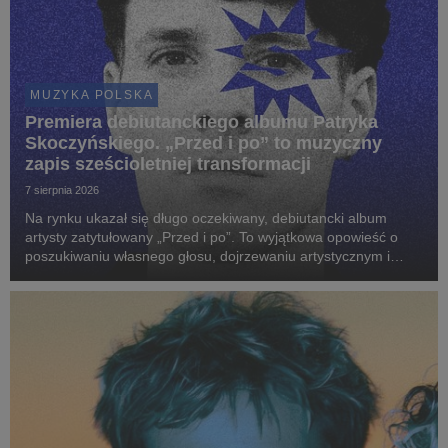
MUZYKA POLSKA
Premiera debiutanckiego albumu Patryka
Skoczyńskiego. „Przed i po” to muzyczny
zapis sześcioletniej transformacji
7 sierpnia 2026
Na rynku ukazał się długo oczekiwany, debiutancki album
artysty zatytułowany „Przed i po”. To wyjątkowa opowieść o
poszukiwaniu własnego głosu, dojrzewaniu artystycznym i
odnajdywaniu brzmienia, które najpełniej definiuje wrażliwość
młodego twórcy.