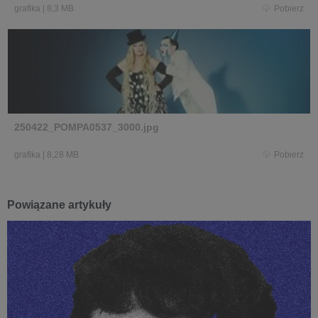
grafika
|
8,3 MB
Pobierz
250422_POMPA0537_3000.jpg
grafika
|
8,28 MB
Pobierz
Powiązane artykuły