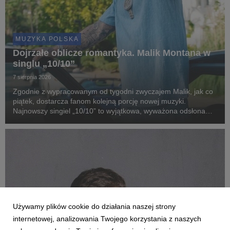
MUZYKA POLSKA
Dojrzałe oblicze romantyka. Malik Montana w
singlu „10/10”
7 sierpnia 2026
Zgodnie z wypracowanym od tygodni zwyczajem Malik, jak co
piątek, dostarcza fanom kolejną porcję nowej muzyki.
Najnowszy singiel „10/10” to wyjątkowa, wyważona odsłona
artysty, który w swoim stylu łączy nowoczesne brzmienia z
zaskakująco dojrzałą, romantyczną liryką.
Używamy plików cookie do działania naszej strony
internetowej, analizowania Twojego korzystania z naszych