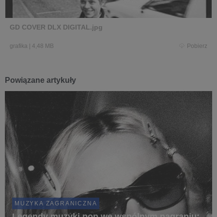
GD COVER DLX DIGITAL.jpg
grafika
|
4,48 MB
Pobierz
Powiązane artykuły
MUZYKA ZAGRANICZNA
Legendy muzyki pop we wspólnym nagraniu: