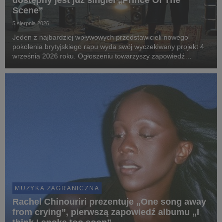
dostępny jest już singiel „Prince Of The
Scene”
5 sierpnia 2026
Jeden z najbardziej wpływowych przedstawicieli nowego
pokolenia brytyjskiego rapu wyda swój wyczekiwany projekt 4
września 2026 roku. Ogłoszeniu towarzyszy zapowiedź
największej w karierze trasy po Wielkiej Brytanii i Europie.
MUZYKA ZAGRANICZNA
Rachel Chinouriri prezentuje „One song away
from crying”, pierwszą zapowiedź albumu „I