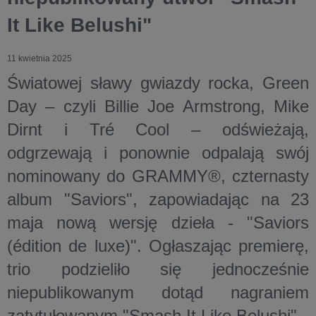
It Like Belushi"
11 kwietnia 2025
Światowej sławy gwiazdy rocka, Green
Day – czyli Billie Joe Armstrong, Mike
Dirnt i Tré Cool – odświeżają,
odgrzewają i ponownie odpalają swój
nominowany do GRAMMY®, czternasty
album "Saviors", zapowiadając na 23
maja nową wersję dzieła - "Saviors
(édition de luxe)". Ogłaszając premierę,
trio podzieliło się jednocześnie
niepublikowanym dotąd nagraniem
zatytułowanym "Smash It Like Belushi".