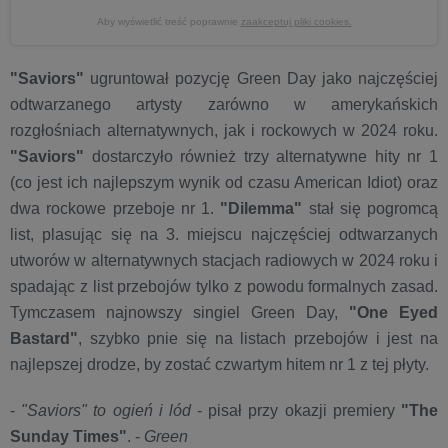
Aby wyświetlić treść poprawnie
zaakceptuj pliki cookies.
"Saviors"
ugruntował pozycję Green Day jako najczęściej
odtwarzanego artysty zarówno w amerykańskich
rozgłośniach alternatywnych, jak i rockowych w 2024 roku.
"Saviors"
dostarczyło również trzy alternatywne hity nr 1
(co jest ich najlepszym wynik od czasu American Idiot) oraz
dwa rockowe przeboje nr 1.
"Dilemma"
stał się pogromcą
list, plasując się na 3. miejscu najczęściej odtwarzanych
utworów w alternatywnych stacjach radiowych w 2024 roku i
spadając z list przebojów tylko z powodu formalnych zasad.
Tymczasem najnowszy singiel Green Day,
"One Eyed
Bastard"
, szybko pnie się na listach przebojów i jest na
najlepszej drodze, by zostać czwartym hitem nr 1 z tej płyty.
-
"Saviors" to ogień i lód
- pisał przy okazji premiery
"The
Sunday Times"
. -
Green