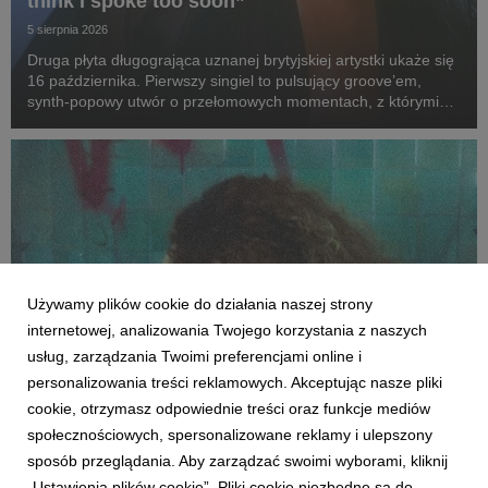
think I spoke too soon”
5 sierpnia 2026
Druga płyta długogrająca uznanej brytyjskiej artystki ukaże się
16 października. Pierwszy singiel to pulsujący groove’em,
synth-popowy utwór o przełomowych momentach, z którymi
mierzy się każdy z nas.
Używamy plików cookie do działania naszej strony
internetowej, analizowania Twojego korzystania z naszych
usług, zarządzania Twoimi preferencjami online i
personalizowania treści reklamowych. Akceptując nasze pliki
cookie, otrzymasz odpowiednie treści oraz funkcje mediów
MUZYKA ZAGRANICZNA
społecznościowych, spersonalizowane reklamy i ulepszony
Bella Kay wydaje debiutancki album "My
sposób przeglądania. Aby zarządzać swoimi wyborami, kliknij
Reckless Abandon"
„Ustawienia plików cookie”. Pliki cookie niezbędne są do