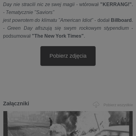
Day nie stracili nic ze swej magii
- wtórował
"KERRANG!"
.
-
Tematycznie "Saviors"
jest powrotem do klimatu "American Idiot"
- dodał
Billboard
.
-
Green Day afiszują się swym rockowym stypendium
-
podsumował
"The New York Times"
.
Pobierz zdjęcia
Załączniki
Pobierz wszystkie