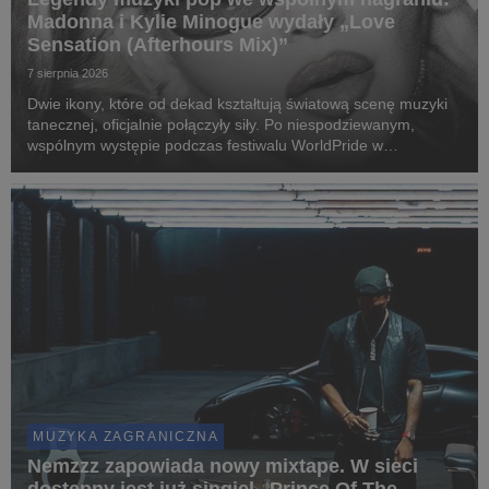
Madonna i Kylie Minogue wydały „Love
Sensation (Afterhours Mix)”
7 sierpnia 2026
Dwie ikony, które od dekad kształtują światową scenę muzyki
tanecznej, oficjalnie połączyły siły. Po niespodziewanym,
wspólnym występie podczas festiwalu WorldPride w
Amsterdamie, Madonna i Kylie Minogue zaprezentowały „Love
Sensation (Afterhours Mix)”.
MUZYKA ZAGRANICZNA
Nemzzz zapowiada nowy mixtape. W sieci