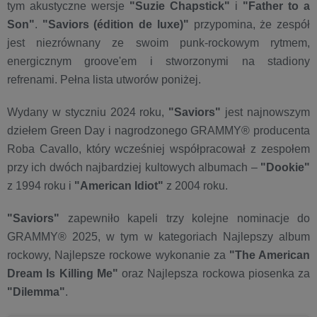
tym akustyczne wersje
"Suzie Chapstick"
i
"Father to a
Son"
.
"Saviors (édition de luxe)"
przypomina, że zespół
jest niezrównany ze swoim punk-rockowym rytmem,
energicznym groove'em i stworzonymi na stadiony
refrenami. Pełna lista utworów poniżej.
Wydany w styczniu 2024 roku,
"Saviors"
jest najnowszym
dziełem Green Day i nagrodzonego GRAMMY® producenta
Roba Cavallo, który wcześniej współpracował z zespołem
przy ich dwóch najbardziej kultowych albumach –
"Dookie"
z 1994 roku i
"American Idiot"
z 2004 roku.
"Saviors"
zapewniło kapeli trzy kolejne nominacje do
GRAMMY® 2025, w tym w kategoriach Najlepszy album
rockowy, Najlepsze rockowe wykonanie za
"The American
Dream Is Killing Me"
oraz Najlepsza rockowa piosenka za
"Dilemma"
.