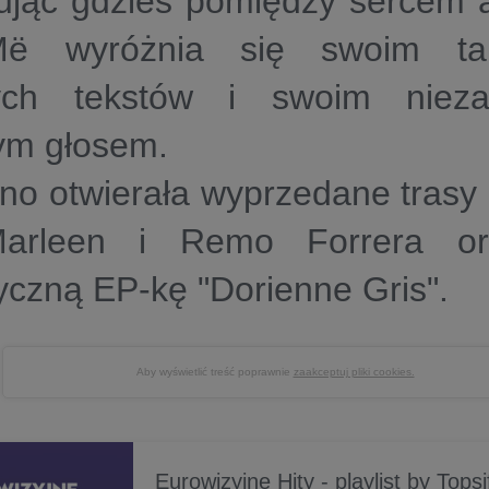
ując gdzieś pomiędzy sercem
ë wyróżnia się swoim ta
ych tekstów i swoim niezap
ym głosem.
no otwierała wyprzedane trasy
Marleen i Remo Forrera or
czną EP-kę "Dorienne Gris".
Aby wyświetlić treść poprawnie
zaakceptuj pliki cookies.
Eurowizyjne Hity - playlist by Topsi