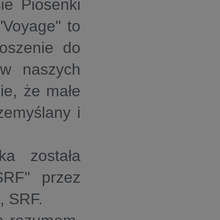
ie Piosenki
"Voyage" to
roszenie do
a w naszych
ie, że małe
zemyślany i
ka została
SRF" przez
, SRF.