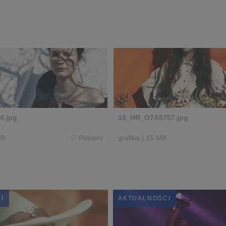
4.jpg
10_HR_O7A5707.jpg
MB
Pobierz
grafika
|
15 MB
I
AKTUALNOŚCI