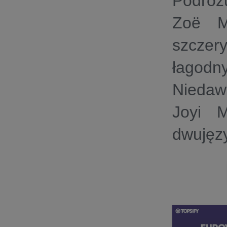
Podróż
Zoë M
szczer
łagodn
Niedaw
Joyi 
dwujęzy