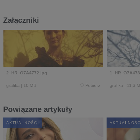
Załączniki
2_HR_O7A4772.jpg
1_HR_O7A473
grafika
|
10 MB
Pobierz
grafika
|
11,3 
Powiązane artykuły
AKTUALNOŚCI
AKTUALNOŚC