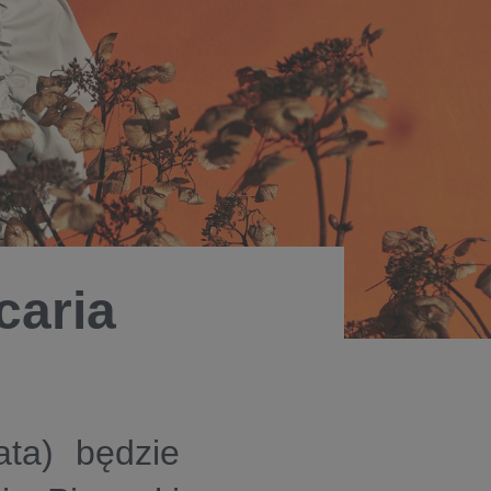
caria
ata) będzie