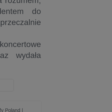
 a rozumem,
lentem do
rzeczalnie
 koncertowe
az wydała
fy Poland |