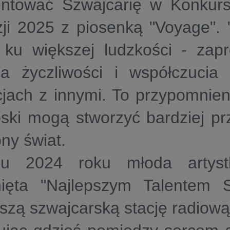
entować Szwajcarię w Konkurs
ji 2025 z piosenką "Voyage". 
 ku większej ludzkości - zap
cia życzliwości i współczuci
cjach z innymi. To przypomnien
oski mogą stworzyć bardziej pr
ny świat.
u 2024 roku młoda artyst
nięta "Najlepszym Talentem 
szą szwajcarską stację radiową