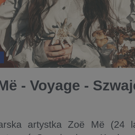
Më - Voyage - Szwaj
arska artystka Zoë Më (24 l