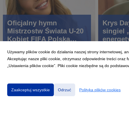
Oficjalny hymn
Krys Da
Mistrzostw Świata U-20
singiel
Kobiet FIFA Polska
energet
2026™. BLANKA -
pop o n
Używamy plików cookie do działania naszej strony internetowej, an
YEYEYO
szansę.
Akceptując nasze pliki cookie, otrzymasz odpowiednie treści oraz
„Ustawienia plików cookie”. Pliki cookie niezbędne są do podstawo
Zaakceptuj wszystkie
Odrzuć
Polityka plików cookies