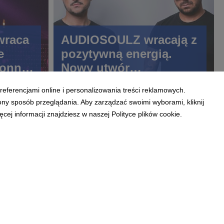
wraca
AUDIOSOULZ wracają z
e
pozytywną energią.
donny
Nowy utwór
na
„PROMISE”
referencjami online i personalizowania treści reklamowych.
ony sposób przeglądania. Aby zarządzać swoimi wyborami, kliknij
ej informacji znajdziesz w naszej Polityce plików cookie.