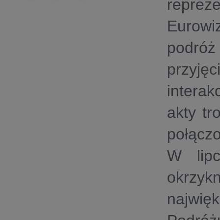
reprez
Eurowiz
podróż
przyję
interak
akty tr
połączo
W lipc
okrzyk
najwięk