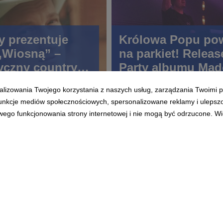
y prezentuje
Królowa Popu po
 „Wiosną” –
na parkiet! Releas
yczny country-
Party albumu Ma
adziei na drugą
„Confessions II” 
alizowania Twojego korzystania z naszych usług, zarządzania Twoimi p
Open’er Festival
 funkcje mediów społecznościowych, spersonalizowane reklamy i ulepsz
wego funkcjonowania strony internetowej i nie mogą być odrzucone. Więc
Polityka prywatności
|
Klauzula RODO