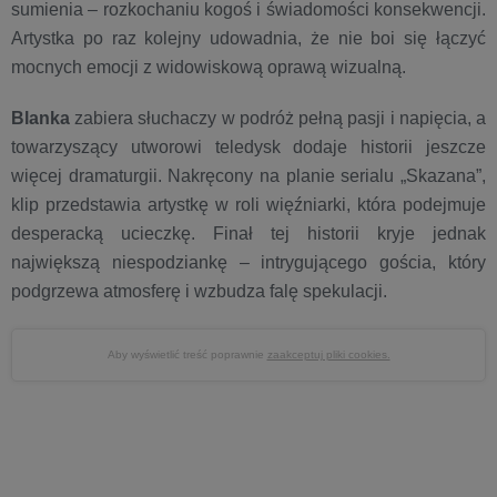
sumienia – rozkochaniu kogoś i świadomości konsekwencji.
Artystka po raz kolejny udowadnia, że nie boi się łączyć
mocnych emocji z widowiskową oprawą wizualną.
Blanka
zabiera słuchaczy w podróż pełną pasji i napięcia, a
towarzyszący utworowi teledysk dodaje historii jeszcze
więcej dramaturgii. Nakręcony na planie serialu „Skazana”,
klip przedstawia artystkę w roli więźniarki, która podejmuje
desperacką ucieczkę. Finał tej historii kryje jednak
największą niespodziankę – intrygującego gościa, który
podgrzewa atmosferę i wzbudza falę spekulacji.
Aby wyświetlić treść poprawnie
zaakceptuj pliki cookies.