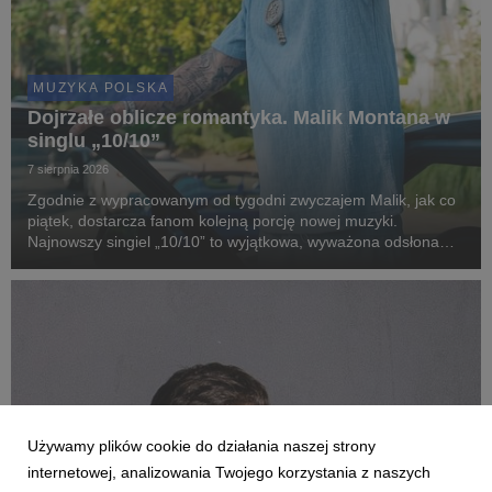
MUZYKA POLSKA
Dojrzałe oblicze romantyka. Malik Montana w
singlu „10/10”
7 sierpnia 2026
Zgodnie z wypracowanym od tygodni zwyczajem Malik, jak co
piątek, dostarcza fanom kolejną porcję nowej muzyki.
Najnowszy singiel „10/10” to wyjątkowa, wyważona odsłona
artysty, który w swoim stylu łączy nowoczesne brzmienia z
zaskakująco dojrzałą, romantyczną liryką.
Używamy plików cookie do działania naszej strony
internetowej, analizowania Twojego korzystania z naszych