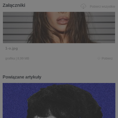
Załączniki
Pobierz wszystkie
1-o.jpg
grafika
|
8,99 MB
Pobierz
Powiązane artykuły