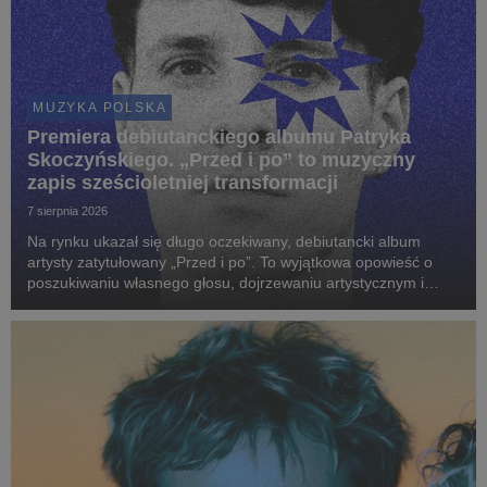
MUZYKA POLSKA
Premiera debiutanckiego albumu Patryka
Skoczyńskiego. „Przed i po” to muzyczny
zapis sześcioletniej transformacji
7 sierpnia 2026
Na rynku ukazał się długo oczekiwany, debiutancki album
artysty zatytułowany „Przed i po”. To wyjątkowa opowieść o
poszukiwaniu własnego głosu, dojrzewaniu artystycznym i
odnajdywaniu brzmienia, które najpełniej definiuje wrażliwość
młodego twórcy.