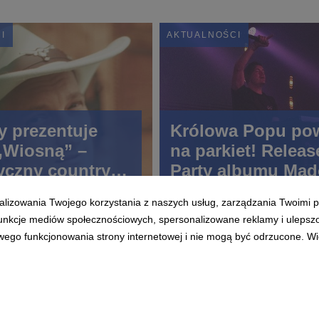
I
AKTUALNOŚCI
y prezentuje
Królowa Popu po
 „Wiosną” –
na parkiet! Releas
yczny country-
Party albumu Ma
adziei na drugą
„Confessions II” 
alizowania Twojego korzystania z naszych usług, zarządzania Twoimi p
Open’er Festival
 funkcje mediów społecznościowych, spersonalizowane reklamy i ulepsz
wego funkcjonowania strony internetowej i nie mogą być odrzucone. Więc