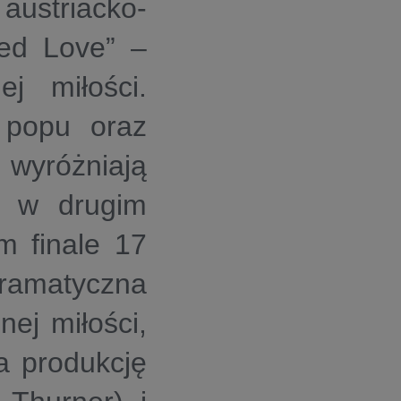
austriacko-
ted Love” –
ej miłości.
 popu oraz
 wyróżniają
a w drugim
m finale 17
ramatyczna
nej miłości,
a produkcję