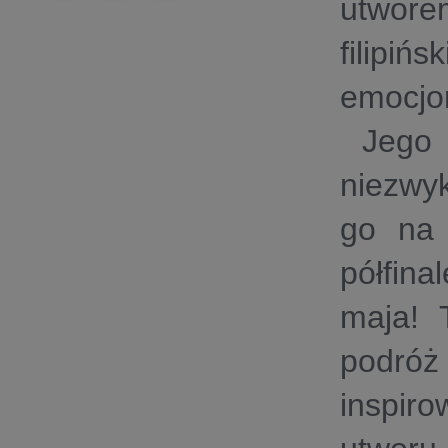
utwore
filipiń
emocjo
Jego u
niezwy
go na 
półfina
maja! 
podróż 
inspir