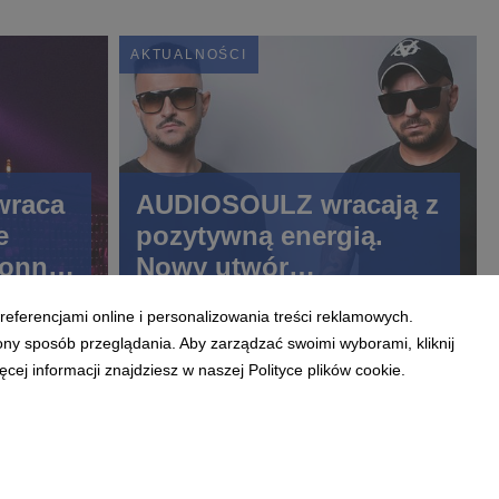
AKTUALNOŚCI
wraca
AUDIOSOULZ wracają z
e
pozytywną energią.
donny
Nowy utwór
na
„PROMISE”
referencjami online i personalizowania treści reklamowych.
ony sposób przeglądania. Aby zarządzać swoimi wyborami, kliknij
ej informacji znajdziesz w naszej Polityce plików cookie.