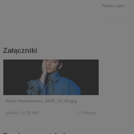
Pobierz jako
Załączniki
Pavla Hartmanova_2025_JJ_04.jpg
grafika
|
9,29 MB
Pobierz