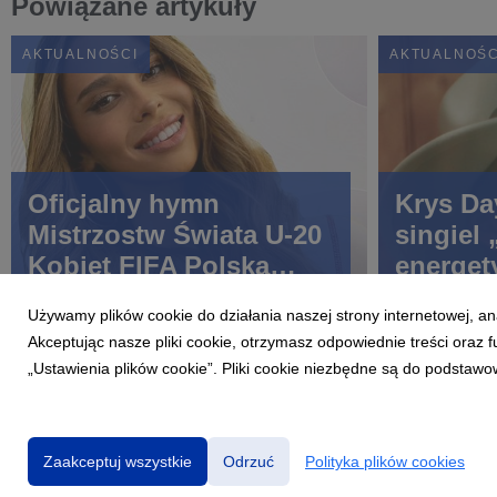
Powiązane artykuły
AKTUALNOŚCI
AKTUALNOŚC
Oficjalny hymn
Krys Da
Mistrzostw Świata U-20
singiel
Kobiet FIFA Polska
energet
2026™. BLANKA -
pop o n
Używamy plików cookie do działania naszej strony internetowej, an
YEYEYO
szansę.
Akceptując nasze pliki cookie, otrzymasz odpowiednie treści oraz
„Ustawienia plików cookie”. Pliki cookie niezbędne są do podstawo
Zaakceptuj wszystkie
Odrzuć
Polityka plików cookies