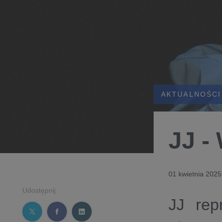
AKTUALNOŚCI
JJ -
01 kwietnia 2025
Udostępnij
JJ rep