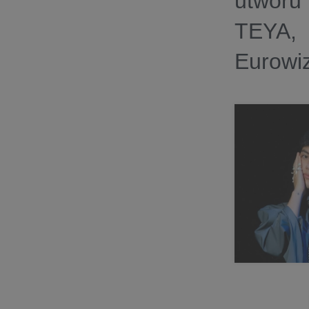
utworu
TEYA,
Eurowi