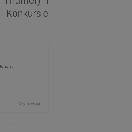
Thurner) i
Konkursie
steners.
Czytaj więcej