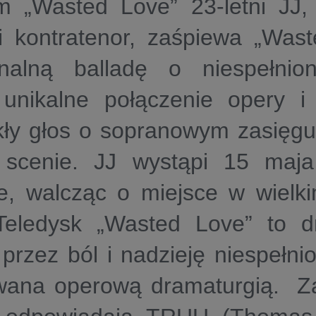
m „Wasted Love” 23-letni JJ, 
ski kontratenor, zaśpiewa „Was
nalną balladę o niespełnion
nikalne połączenie opery i
kły głos o sopranowym zasięgu
scenie. JJ wystąpi 15 maj
le, walcząc o miejsce w wielki
Teledysk „Wasted Love” to d
przez ból i nadzieję niespełnio
owana operową dramaturgią. Z