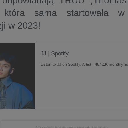
 odpowiadają TRUU (Thomas 
 która sama startowała w 
zji w 2023!
JJ | Spotify
Listen to JJ on Spotify. Artist · 484.1K monthly li
Aby wyświetlić treść poprawnie
zaakceptuj pliki cookies.