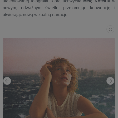
utalentowanej fotografki, która uchwyciła
Melę Koteluk
w
nowym, odważnym świetle, przełamując konwencję i
otwierając nową wizualną narrację.