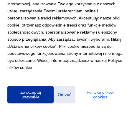
internetowej, analizowania Twojego korzystania z naszych
usług, zarządzania Twoimi preferencjami online i
personalizowania treści reklamowych. Akceptując nasze pliki
cookie, otrzymasz odpowiednie treści oraz funkcje mediów
AKTUALNOŚCI
społecznościowych, spersonalizowane reklamy i ulepszony
Wystartował pre-order winylowego wydania
sposób przeglądania. Aby zarządzać swoimi wyborami, kliknij
albumu „Astronomia poety. Baczyński”
„Ustawienia plików cookie”. Pliki cookie niezbędne są do
7 czerwca 2023
podstawowego funkcjonowania strony internetowej i nie mogą
„Astronomia poety. Baczyński” w wykonaniu Meli Koteluk &
być odrzucone. Więcej informacji znajdziesz w naszej Polityce
zespołu Kwadrofonik teraz do posłuchania na winylowym
plików cookie.
krążku.
Zaakceptuj
Polityka plików
Odrzuć
wszystkie
cookies
Polityka prywatności
|
Klauzula RODO