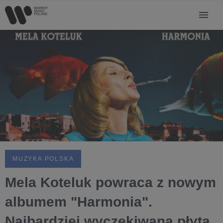
MUZYKA POLSKA
Mela Koteluk powraca z nowym
albumem "Harmonia".
Najbardziej wyczekiwana płyta