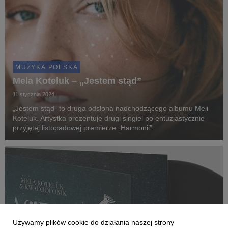
MUZYKA POLSKA
Mela Koteluk – „Jestem stąd”
11 stycznia 2024
„Jestem stąd” to druga odsłona nadchodzącego albumu Meli
Koteluk. Artystka prezentuje drugi singiel po entuzjastycznie
przyjętej listopadowej premierze „Harmonii”.
Używamy plików cookie do działania naszej strony