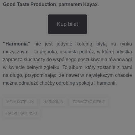
Good Taste Production
,
partnerem Kayax
.
Kup bilet
"Harmonia"
nie jest jedynie kolejną płytą na rynku
muzycznym – to głęboka, osobista podróż, w której artystka
zaprasza słuchaczy do wspólnego poszukiwania równowagi
w świecie pełnym zgiełku. To album, który zostanie z nami
na długo, przypominając, że nawet w największym chaosie
można odnaleźć choćby odrobinę spokoju i harmonii.
MELA KOTELUK
HARMONIA
ZOBACZYĆ CIEBIE
RALPH KAMINSKI