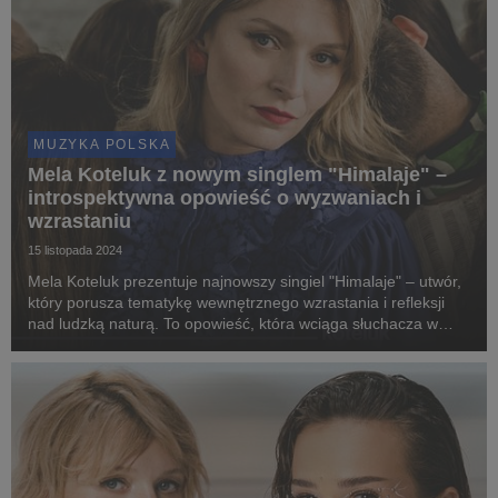
MUZYKA POLSKA
Mela Koteluk z nowym singlem "Himalaje" –
introspektywna opowieść o wyzwaniach i
wzrastaniu
15 listopada 2024
Mela Koteluk prezentuje najnowszy singiel "Himalaje" – utwór,
który porusza tematykę wewnętrznego wzrastania i refleksji
nad ludzką naturą. To opowieść, która wciąga słuchacza w
podróż w głąb siebie, pełną wyzwań i przeżyć, nieodłącznych
na drodze do wewnętrznej przemian...