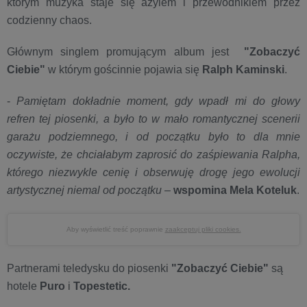
którym muzyka staje się azylem i przewodnikiem przez
codzienny chaos.
Głównym singlem promującym album jest
"Zobaczyć
Ciebie"
w którym gościnnie pojawia się
Ralph Kaminski
.
-
Pamiętam dokładnie moment, gdy wpadł mi do głowy
refren tej piosenki, a było to w mało romantycznej scenerii
garażu podziemnego, i od początku było to dla mnie
oczywiste, że chciałabym zaprosić do zaśpiewania Ralpha,
którego niezwykle cenię i obserwuję drogę jego ewolucji
artystycznej niemal od początku
–
wspomina Mela Koteluk
.
Aby wyświetlić treść poprawnie
zaakceptuj pliki cookies.
Partnerami teledysku do piosenki
"Zobaczyć Ciebie"
są
hotele
Puro
i
Topestetic.