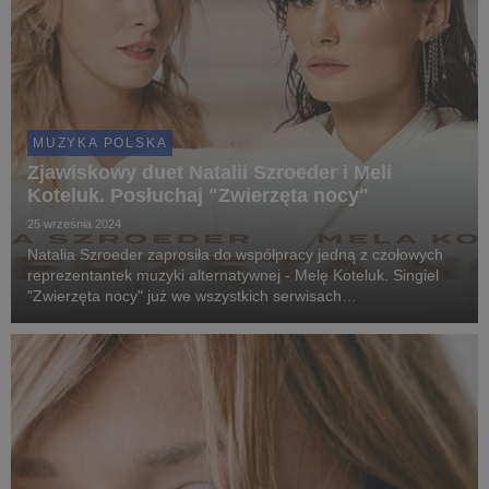
MUZYKA POLSKA
Zjawiskowy duet Natalii Szroeder i Meli
Koteluk. Posłuchaj "Zwierzęta nocy"
25 września 2024
Natalia Szroeder zaprosiła do współpracy jedną z czołowych
reprezentantek muzyki alternatywnej - Melę Koteluk. Singiel
"Zwierzęta nocy" już we wszystkich serwisach
streamingowych!