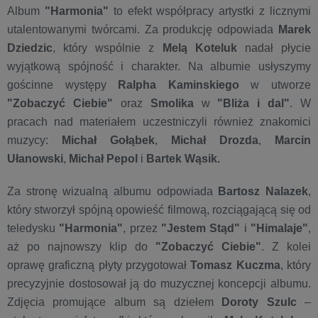
Album
"Harmonia"
to efekt współpracy artystki z licznymi
utalentowanymi twórcami. Za produkcję odpowiada
Marek
Dziedzic
, który wspólnie z
Melą Koteluk
nadał płycie
wyjątkową spójność i charakter. Na albumie usłyszymy
gościnne występy
Ralpha Kaminskiego
w utworze
"Zobaczyć Ciebie"
oraz
Smolika
w
"Bliża i dal"
. W
pracach nad materiałem uczestniczyli również znakomici
muzycy:
Michał Gołąbek
,
Michał Drozda
,
Marcin
Ułanowski
,
Michał Pepol
i
Bartek Wąsik.
Za stronę wizualną albumu odpowiada
Bartosz Nalazek
,
który stworzył spójną opowieść filmową, rozciągającą się od
teledysku
"Harmonia"
, przez
"Jestem Stąd"
i
"Himalaje"
,
aż po najnowszy klip do
"Zobaczyć Ciebie"
. Z kolei
oprawę graficzną płyty przygotował
Tomasz Kuczma
, który
precyzyjnie dostosował ją do muzycznej koncepcji albumu.
Zdjęcia promujące album są dziełem
Doroty Szulc
–