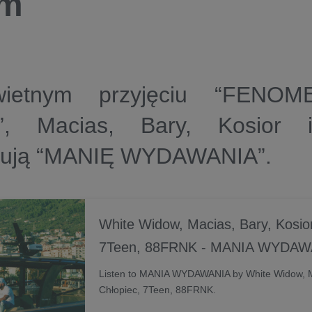
um
ietnym przyjęciu “FENO
”, Macias, Bary, Kosior i
tują “MANIĘ WYDAWANIA”.
White Widow, Macias, Bary, Kosior
7Teen, 88FRNK - MANIA WYDAW
Listen to MANIA WYDAWANIA by White Widow, Ma
Chłopiec, 7Teen, 88FRNK.