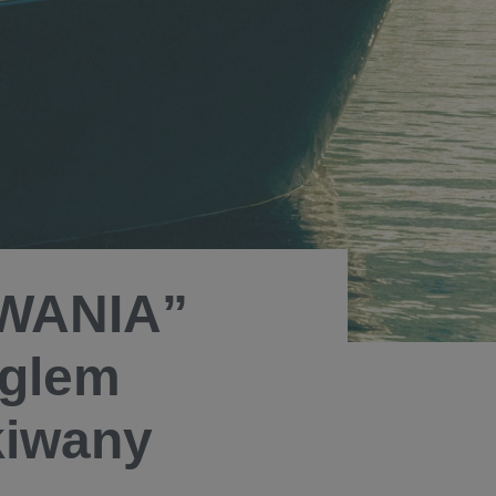
AWANIA”
nglem
kiwany