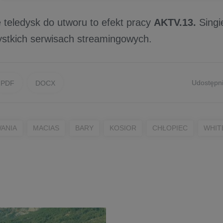
 teledysk do utworu to efekt pracy
AKTV.13.
Singi
ystkich serwisach streamingowych.
Udostępni
PDF
DOCX
ANIA
MACIAS
BARY
KOSIOR
CHŁOPIEC
WHIT