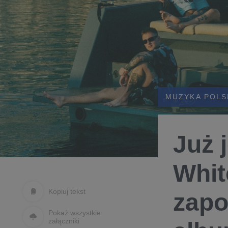
MUZYKA POLS
Już 
Whit
Kopiuj tekst
zapo
Pokaż wszystkie
załączniki