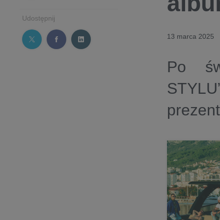
alb
Udostępnij
13 marca 2025
Po św
STYLU
prezen