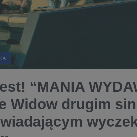
KA
jest! “MANIA WYD
e Widow drugim si
wiadającym wycze