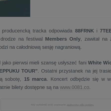
 producencką tracka odpowiada
88FRNK
i
7TE
 drodze na festiwal
Members Only
, zawitał na
dzi na całodniową sesję nagraniową.
 jako pierwsi mieli szansę usłyszeć fani
White Wi
EPPUKU TOUR”
. Ostatni przystanek na jej tras
zą sobotę,
15 marca
. Koncert odbędzie się w w
atnie bilety dostępne są na
www.0081.co
.
Aby wyświetlić treść poprawnie
zaakceptuj pliki cookies.