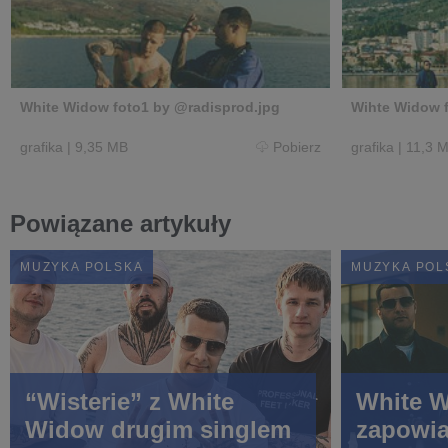
White Widow foto1 by @radisprod.jpg
Wihte Widow f
grafika
|
9,35 MB
Pobierz
grafika
|
11,3 
Powiązane artykuły
MUZYKA POLSKA
MUZYKA POL
“Wisterie” z White
White 
Widow drugim singlem
zapowia