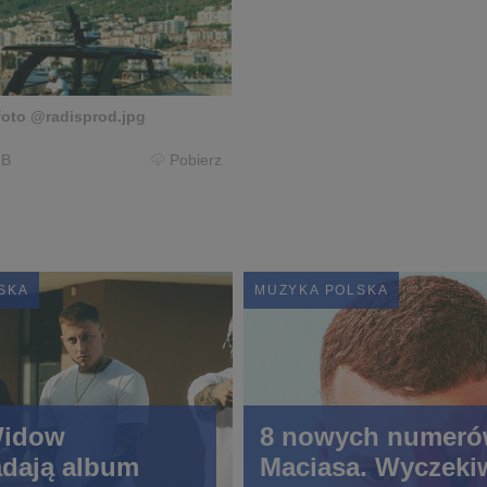
oto @radisprod.jpg
MB
Pobierz
SKA
MUZYKA POLSKA
Widow
8 nowych numeró
dają album
Maciasa. Wyczeki