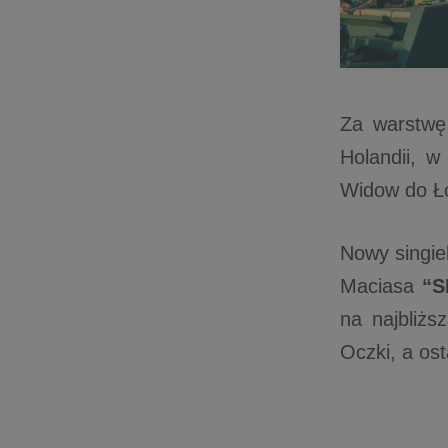
Za warstwę
Holandii, w
Widow do Ło
Nowy singiel
Maciasa
“S
na najbliżs
Oczki, a ost