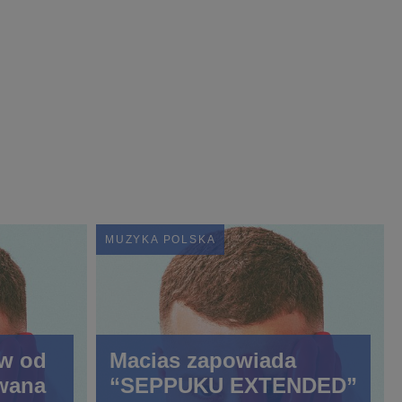
MUZYKA POLSKA
w od
Macias zapowiada
wana
“SEPPUKU EXTENDED”