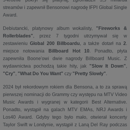
streamów i zapewnił Bensonowi nagrodę IFPI Global Single
Award.
Debiutancki, platynowy album wokalisty,
"Fireworks &
Rollerblades"
, przez 7 tygodni utrzymywał się w
zestawieniu
Global 200 Billboardu
, a także dotarł na
2
.
miejsce notowania
Billboard Hot 10
. Ponadto, płyta
zapewniła Boone'owi dwie nagrody Billboard Music. Z
wydawnictwa pochodzą takie hity, jak
"Slow It Down"
,
"Cry"
,
"What Do You Want"
czy
"Pretty Slowly"
.
2024 był rekordowym rokiem dla Bensona, a to za sprawą
pierwszej nominacji do Grammy czy występu na MTV Video
Music Awards i wygranej w kategorii Best Alternative.
Ponadto, wystąpił na galach MTV EMAs, NRJ Awards i
Los40 Award. Gdyby tego było mało, otwierał koncerty
Taylor Swift w Londynie, wystąpił z Laną Del Ray podczas