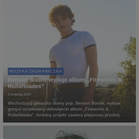
MUZYKA ZAGRANICZNA
Benson Boone wydaje album „Fireworks &
Rollerblades”
5 kwietnia 2024
Wschodzący gwiazdor sceny pop, Benson Boone, wydaje
gorąco oczekiwany debiutancki album „Fireworks &
Rollerblades”. Ambitny projekt zawiera platynowy przebój
artysty, „Beautiful Things”, który spędził 5 tygodni na szczycie
listy Billboard Global 200 i dotarł do 2. mi...