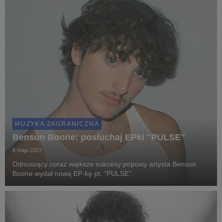
MUZYKA ZAGRANICZNA
Benson Boone: posłuchaj EPki "PULSE"
8 maja 2023
Odnoszący coraz większe sukcesy popowy artysta Benson
Boone wydał nową EP-kę pt. "PULSE".