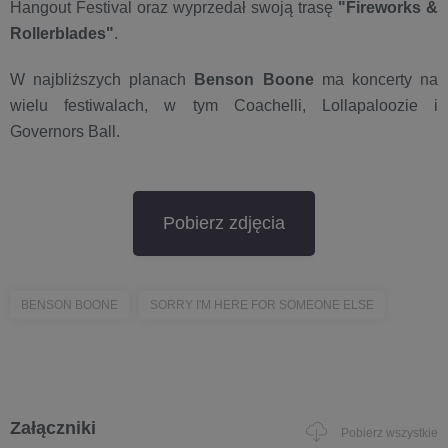
Hangout Festival oraz wyprzedał swoją trasę
"Fireworks &
Rollerblades"
.
W najbliższych planach
Benson Boone
ma koncerty na
wielu festiwalach, w tym Coachelli, Lollapaloozie i
Governors Ball.
Pobierz zdjęcia
BENSON BOONE
SORRY I'M HERE FOR SOMEONE ELSE
Załączniki
Pobierz wszystkie