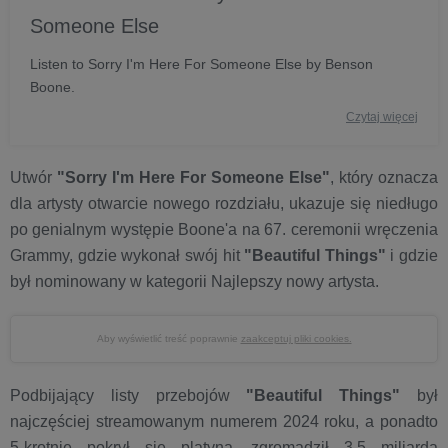
Someone Else
Listen to Sorry I'm Here For Someone Else by Benson
Boone.
Czytaj więcej
Utwór
"Sorry I'm Here For Someone Else"
, który oznacza
dla artysty otwarcie nowego rozdziału, ukazuje się niedługo
po genialnym występie Boone'a na 67. ceremonii wręczenia
Grammy, gdzie wykonał swój hit
"Beautiful Things"
i gdzie
był nominowany w kategorii Najlepszy nowy artysta.
Aby wyświetlić treść poprawnie
zaakceptuj pliki cookies.
Podbijający listy przebojów
"Beautiful Things"
był
najczęściej streamowanym numerem 2024 roku, a ponadto
5-krotnie pokrył się platyną, zgromadził 3,5 miliarda