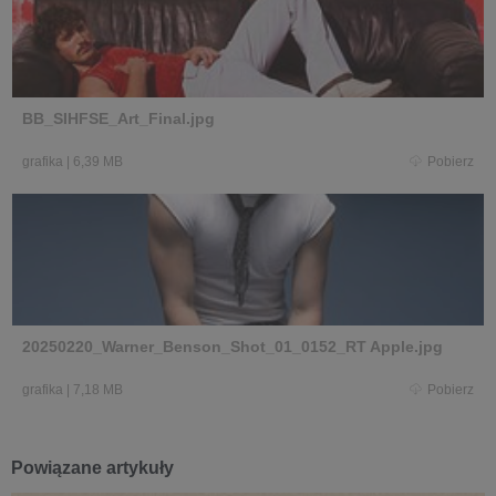
BB_SIHFSE_Art_Final.jpg
grafika
|
6,39 MB
Pobierz
20250220_Warner_Benson_Shot_01_0152_RT Apple.jpg
grafika
|
7,18 MB
Pobierz
Powiązane artykuły