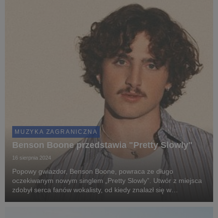
MUZYKA ZAGRANICZNA
Benson Boone przedstawia "Pretty Slowly"
16 sierpnia 2024
Popowy gwiazdor, Benson Boone, powraca ze długo
oczekiwanym nowym singlem „Pretty Slowly”. Utwór z miejsca
zdobył serca fanów wokalisty, od kiedy znalazł się w
koncertowym secie Boone’a podczas jego światowej
trasy „Fireworks & Rollerblades”.