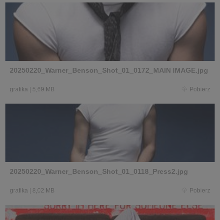
20250220_Warner_Benson_Shot_01_0172_MAIN IMAGE.jpg
grafika
|
5,69 MB
Pobierz
20250220_Warner_Benson_Shot_01_0118_Press2.jpg
grafika
|
8,02 MB
Pobierz