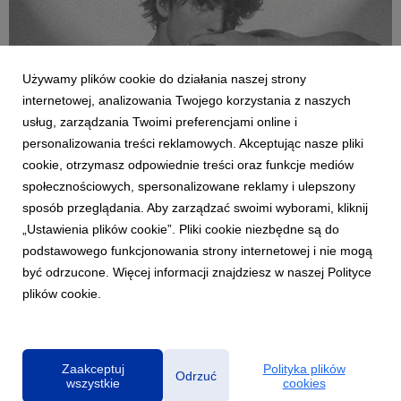
Używamy plików cookie do działania naszej strony
internetowej, analizowania Twojego korzystania z naszych
usług, zarządzania Twoimi preferencjami online i
personalizowania treści reklamowych. Akceptując nasze pliki
cookie, otrzymasz odpowiednie treści oraz funkcje mediów
MUZYKA ZAGRANICZNA
społecznościowych, spersonalizowane reklamy i ulepszony
Benson Boone dzieli się nowym singlem
sposób przeglądania. Aby zarządzać swoimi wyborami, kliknij
"What Was" i zapowiada EPkę
„Ustawienia plików cookie”. Pliki cookie niezbędne są do
14 kwietnia 2023
podstawowego funkcjonowania strony internetowej i nie mogą
Wschodzący popowy gwiazdor, Benson Boone, prezentuje
być odrzucone. Więcej informacji znajdziesz w naszej Polityce
nowy, emocjonalny hymn "What Was". Mistrzowsko wyważone,
plików cookie.
niedopowiedziane, intymne zwrotki łączą się tu ze wielkim,
śmiałym refrenem. Utwór zapowiada nadchodzącą EP-kę
"PULSE", która ukaże się 5 maja.
Zaakceptuj
Polityka plików
Odrzuć
wszystkie
cookies