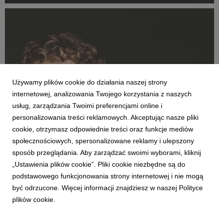
ścisłej czołówce notowań w serwisach streamingowych.
Najnowszy singiel „Abi Mosa” to bezkompromisowy...
Używamy plików cookie do działania naszej strony
internetowej, analizowania Twojego korzystania z naszych
usług, zarządzania Twoimi preferencjami online i
personalizowania treści reklamowych. Akceptując nasze pliki
MUZYKA POLSKA
cookie, otrzymasz odpowiednie treści oraz funkcje mediów
Oskar Cyms otwiera nowy rozdział. Singiel
społecznościowych, spersonalizowane reklamy i ulepszony
„Bez końca” to zapowiedź jego trzeciego
sposób przeglądania. Aby zarządzać swoimi wyborami, kliknij
albumu
„Ustawienia plików cookie”. Pliki cookie niezbędne są do
29 lipca 2026
podstawowego funkcjonowania strony internetowej i nie mogą
To bez wątpienia najbardziej dojrzały numer w dorobku tego
być odrzucone. Więcej informacji znajdziesz w naszej Polityce
artysty. „Bez końca” to gęsty, elektryzujący singiel o relacji,
plików cookie.
która całkowicie przejmuje kontrolę i nie daje o sobie
zapomnieć.