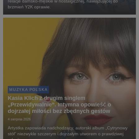
relacje damsko-męskie w nostalgicznej, nawiązującej do
brzmień Y2K oprawie.
MUZYKA POLSKA
Kasia Klich z drugim singlem
„Przewidywalnie”. Intymna opowieść o
dojrzałej miłości bez zbędnych gestów
4 sierpnia 2026
Artystka zapowiada nadchodzący, autorski album „Cytrynowy
stół” niezwykle szczerym i dojrzałym utworem o prawdziwej