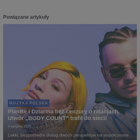
Powiązane artykuły
MUZYKA POLSKA
PlanBe i Dziarma bez cenzury o relacjach.
Utwór „BODY COUNT” trafił do sieci!
4 sierpnia 2026
Lekki, bezpośredni dialog dwóch perspektyw na współczesne