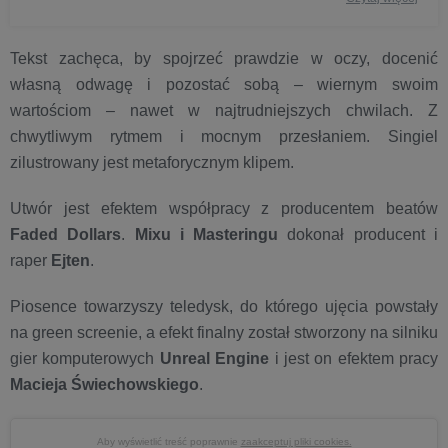
Tekst zachęca, by spojrzeć prawdzie w oczy, docenić
własną odwagę i pozostać sobą – wiernym swoim
wartościom – nawet w najtrudniejszych chwilach. Z
chwytliwym rytmem i mocnym przesłaniem. Singiel
zilustrowany jest metaforycznym klipem.
Utwór jest efektem współpracy z producentem beatów
Faded Dollars
.
Mixu i Masteringu
dokonał producent i
raper
Ejten
.
Piosence towarzyszy teledysk, do którego ujęcia powstały
na green screenie, a efekt finalny został stworzony na silniku
gier komputerowych
Unreal Engine
i jest on efektem pracy
Macieja Świechowskiego
.
Aby wyświetlić treść poprawnie
zaakceptuj pliki cookies.