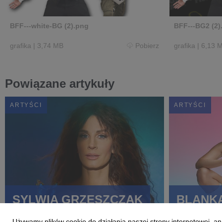
BFF---white-BG (2).png
BFF---BG2 (2)
grafika
|
3,74 MB
Pobierz
grafika
|
6,13 
Powiązane artykuły
ARTYŚCI
ARTYŚCI
SYLWIA GRZESZCZAK
BLANK
Używamy plików cookie do działania naszej strony internetowej, an