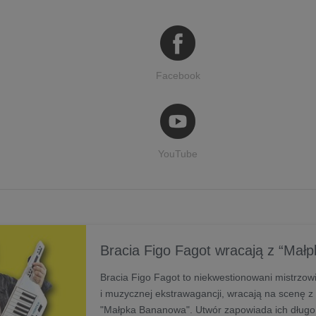
Facebook
YouTube
Bracia Figo Fagot wracają z “Mał
Bracia Figo Fagot to niekwestionowani mistrzo
i muzycznej ekstrawagancji, wracają na scenę 
"Małpka Bananowa". Utwór zapowiada ich długo