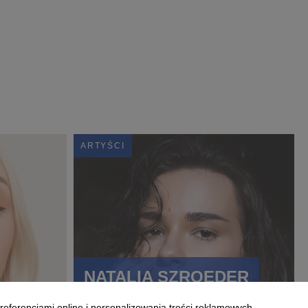
ARTYŚCI
NATALIA SZROEDER
referencjami online i personalizowania treści reklamowych.