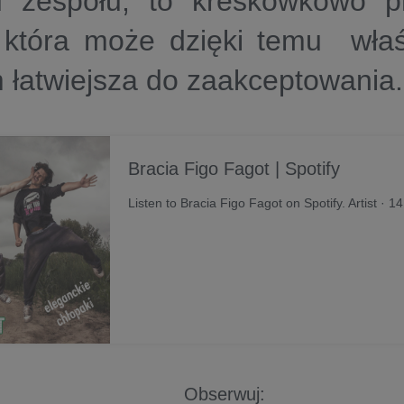
u zespołu, to kreskówkowo p
, która może dzięki temu wła
 łatwiejsza do zaakceptowania
Bracia Figo Fagot | Spotify
Listen to Bracia Figo Fagot on Spotify. Artist · 1
Obserwuj: