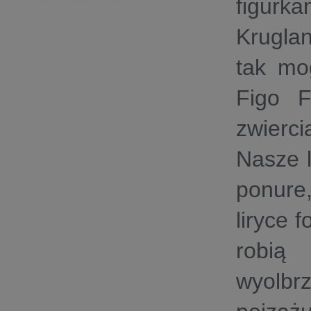
figurk
Kruglan
tak mo
Figo F
zwierci
Nasze l
ponure
liryce 
robią
wyolbr