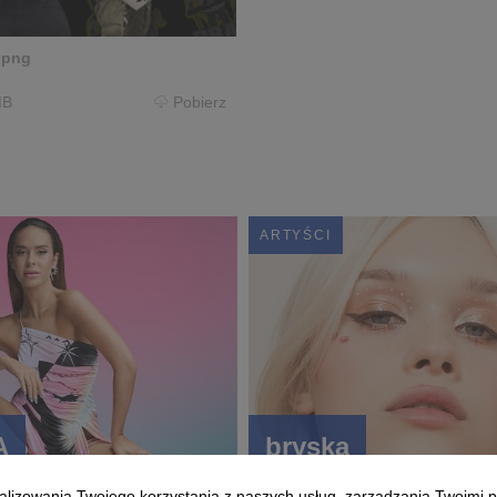
.png
MB
Pobierz
ARTYŚCI
A
bryska
alizowania Twojego korzystania z naszych usług, zarządzania Twoimi p