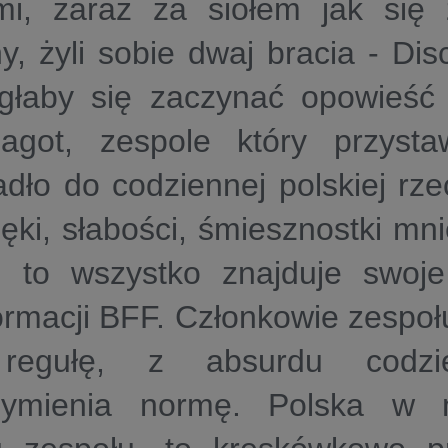
ami, zaraz za siołem jak się
y, żyli sobie dwaj bracia - Di
głaby się zaczynać opowieść
agot, zespole który przysta
adło do codziennej polskiej rze
ęki, słabości, śmiesznostki mnie
, to wszystko znajduje swoj
formacji BFF. Członkowie zespoł
 regułę, z absurdu codzi
zymienia normę. Polska w