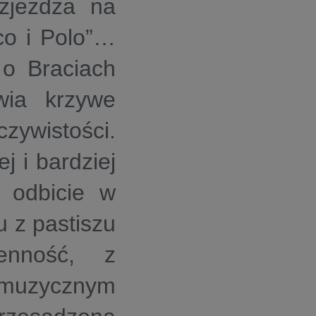
 zjeżdża na
sco i Polo”…
 o Braciach
wia krzywe
czywistości.
j i bardziej
e odbicie w
u z pastiszu
enność, z
 muzycznym