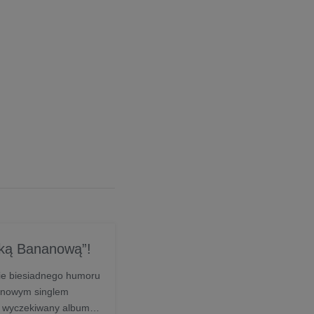
pką Bananową”!
wie biesiadnego humoru
z nowym singlem
 wyczekiwany album,