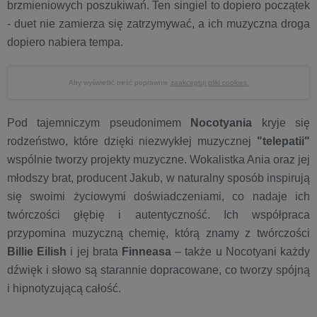
brzmieniowych poszukiwań. Ten singiel to dopiero początek
- duet nie zamierza się zatrzymywać, a ich muzyczna droga
dopiero nabiera tempa.
Aby wyświetlić treść poprawnie
zaakceptuj pliki cookies.
Pod tajemniczym pseudonimem
Nocotyania
kryje się
rodzeństwo, które dzięki niezwykłej muzycznej
"telepatii"
wspólnie tworzy projekty muzyczne. Wokalistka Ania oraz jej
młodszy brat, producent Jakub, w naturalny sposób inspirują
się swoimi życiowymi doświadczeniami, co nadaje ich
twórczości głębię i autentyczność. Ich współpraca
przypomina muzyczną chemię, którą znamy z twórczości
Billie Eilish
i jej brata
Finneasa
– także u Nocotyani każdy
dźwięk i słowo są starannie dopracowane, co tworzy spójną
i hipnotyzującą całość.