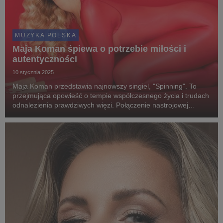
MUZYKA POLSKA
Maja Koman śpiewa o potrzebie miłości i
autentyczności
10 stycznia 2025
Maja Koman przedstawia najnowszy singiel, "Spinning". To
przejmująca opowieść o tempie współczesnego życia i trudach
odnalezienia prawdziwych więzi. Połączenie nastrojowej
melodii i poruszającego tekstu tworzy obraz świata
zdominowanego przez ekrany i wszechobecny hałas....