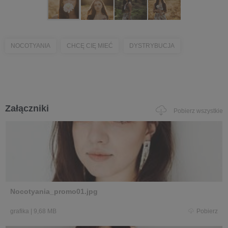
NOCOTYANIA
CHCĘ CIĘ MIEĆ
DYSTRYBUCJA
Załączniki
Pobierz wszystkie
Nocotyania_promo01.jpg
grafika
|
9,68 MB
Pobierz