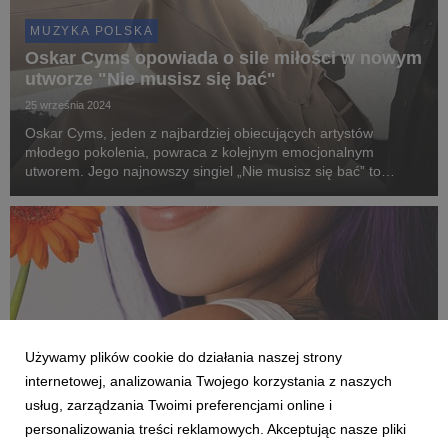
MUZYKA POLSKA
Oskar Cyms opowiada o sile miłości w nowym
utworze "Nie musisz się bać"
25 września 2024
Oskar Cyms, jeden z najbardziej obiecujących artystów
młodego pokolenia, powraca z kolejnym emocjonalnym
utworem. Jego najnowszy singiel „Nie musisz się bać” to
poruszająca opowieść o relacjach, które potrafią odmienić
nasze życie i uczynić je pełniejszym. Utwór dostępny...
Używamy plików cookie do działania naszej strony
internetowej, analizowania Twojego korzystania z naszych
usług, zarządzania Twoimi preferencjami online i
personalizowania treści reklamowych. Akceptując nasze pliki
MUZYKA POLSKA