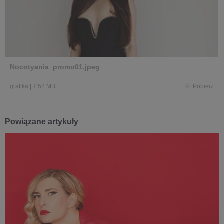
Nocotyania_promo01.jpeg
grafika
|
7,52 MB
Pobierz
Powiązane artykuły