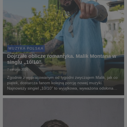
MUZYKA POLSKA
Dojrzałe oblicze romantyka. Malik Montana w
singlu „10/10”
7 sierpnia 2026
Zgodnie z wypracowanym od tygodni zwyczajem Malik, jak co
piątek, dostarcza fanom kolejną porcję nowej muzyki.
Najnowszy singiel „10/10” to wyjątkowa, wyważona odsłona
artysty, który w swoim stylu łączy nowoczesne brzmienia z
zaskakująco dojrzałą, romantyczną liryką.