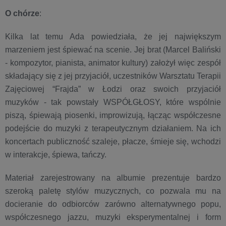
O chórze
:
Kilka lat temu Ada powiedziała, że jej największym
marzeniem jest śpiewać na scenie. Jej brat (Marcel Baliński
- kompozytor, pianista, animator kultury) założył więc zespół
składający się z jej przyjaciół, uczestników Warsztatu Terapii
Zajęciowej “Frajda” w Łodzi oraz swoich przyjaciół
muzyków - tak powstały WSPÓŁGŁOSY, które wspólnie
piszą, śpiewają piosenki, improwizują, łącząc współczesne
podejście do muzyki z terapeutycznym działaniem. Na ich
koncertach publiczność szaleje, płacze, śmieje się, wchodzi
w interakcje, śpiewa, tańczy.
Materiał zarejestrowany na albumie prezentuje bardzo
szeroką paletę stylów muzycznych, co pozwala mu na
docieranie do odbiorców zarówno alternatywnego popu,
współczesnego jazzu, muzyki eksperymentalnej i form