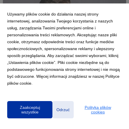
Używamy plików cookie do działania naszej strony
internetowej, analizowania Twojego korzystania z naszych
usług, zarządzania Twoimi preferencjami online i
personalizowania treści reklamowych. Akceptując nasze pliki
cookie, otrzymasz odpowiednie treści oraz funkcje mediów
MUZYKA POLSKA
społecznościowych, spersonalizowane reklamy i ulepszony
Funky Beatz prezentuje „ON MY MIND”,
sposób przeglądania. Aby zarządzać swoimi wyborami, kliknij
emocjonalną historię w klubowym brzmieniu
„Ustawienia plików cookie”. Pliki cookie niezbędne są do
7 sierpnia 2026
podstawowego funkcjonowania strony internetowej i nie mogą
Polski DJ i producent Funky Beatz z najnowszym utworem „ON
być odrzucone. Więcej informacji znajdziesz w naszej Polityce
MY MIND”. To wyrazista kompozycja łącząca emocjonalną
plików cookie.
głębię z taneczną energią, która ma wszelkie argumenty, by
stać się kolejnym viralowym hitem w dorobku artysty.
Zaakceptuj
Polityka plików
Odrzuć
wszystkie
cookies
Polityka prywatności
|
Klauzula RODO