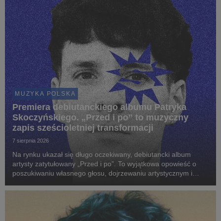
MUZYKA POLSKA
Premiera debiutanckiego albumu Patryka
Skoczyńskiego. „Przed i po” to muzyczny
zapis sześcioletniej transformacji
7 sierpnia 2026
Na rynku ukazał się długo oczekiwany, debiutancki album
artysty zatytułowany „Przed i po”. To wyjątkowa opowieść o
poszukiwaniu własnego głosu, dojrzewaniu artystycznym i
odnajdywaniu brzmienia, które najpełniej definiuje wrażliwość
młodego twórcy.