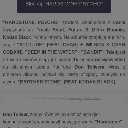
Słuchaj "HARDSTONE PSYCHO"
"HARDSTONE PSYCHO"
zawiera współprace z takimi
gwiazdami jak
Travis Scott
,
Future & Metro Boomin
,
Kodak Black
i wielu innych. Na albumie znajdują się m.in.
single
"ATTITUDE"
(FEAT. CHARLIE WILSON & CASH
COBAIN)
,
"DEEP IN THE WATER"
i
"BANDIT"
. Teledyski
do tych utworów mają już ponad
15 milionów wyświetleń
na oficjalnym kanale YouTube
Don Tolivera
. Wraz z
premierą albumu pojawił się także oficjalny teledysk do
utworu
"BROTHER STONE"
(FEAT. KODAK BLACK)
.
Aby wyświetlić treść poprawnie
zaakceptuj pliki cookies.
Don Toliver
, znany również jako entuzjasta gier
komputerowych, wprowadził nową grę wideo
"Hardstone"