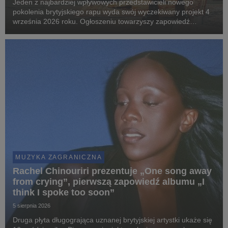
Jeden z najbardziej wpływowych przedstawicieli nowego
pokolenia brytyjskiego rapu wyda swój wyczekiwany projekt 4
września 2026 roku. Ogłoszeniu towarzyszy zapowiedź
największej w karierze trasy po Wielkiej Brytanii i Europie.
MUZYKA ZAGRANICZNA
Rachel Chinouriri prezentuje „One song away
from crying”, pierwszą zapowiedź albumu „I
think I spoke too soon”
5 sierpnia 2026
Druga płyta długogrająca uznanej brytyjskiej artystki ukaże się