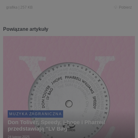
grafika
|
257 KB
Pobierz
Powiązane artykuły
MUZYKA ZAGRANICZNA
Don Toliver, Speedy, j-hope i Pharrell
przedstawiają "LV Bag"
24 lutego 2025