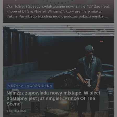
Don Toliver i Speedy wydali właśnie nowy singiel "LV Bag (feat.
j-hope of BTS & Pharrell Williams)", który premierę miał w
trakcie Paryskiego tygodnia mody, podczas pokazu męskiej
kolekcji domu Louis Vuitton, którego dyrektorem kreatywnym
jest Pharrell.
MUZYKA ZAGRANICZNA
Nemzzz zapowiada nowy mixtape. W sieci
dostępny jest już singiel „Prince Of The
Scene”
5 sierpnia 2026