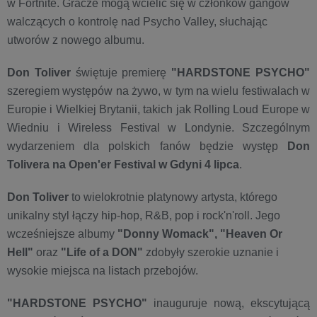
w Fortnite. Gracze mogą wcielić się w członków gangów
walczących o kontrolę nad Psycho Valley, słuchając
utworów z nowego albumu.
Don Toliver
świętuje premierę
"HARDSTONE PSYCHO"
szeregiem występów na żywo, w tym na wielu festiwalach w
Europie i Wielkiej Brytanii, takich jak Rolling Loud Europe w
Wiedniu i Wireless Festival w Londynie. Szczególnym
wydarzeniem dla polskich fanów będzie występ
Don
Tolivera na Open'er Festival w Gdyni 4 lipca
.
Don Toliver
to wielokrotnie platynowy artysta, którego
unikalny styl łączy hip-hop, R&B, pop i rock'n'roll. Jego
wcześniejsze albumy
"Donny Womack",
"Heaven Or
Hell"
oraz
"Life of a DON"
zdobyły szerokie uznanie i
wysokie miejsca na listach przebojów.
"HARDSTONE PSYCHO"
inauguruje nową, ekscytującą