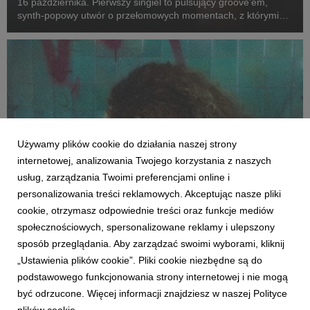
16 października. Pierwszy singiel to pulsujący groove’em,
synth-popowy utwór o przełomowych momentach, z którymi
mierzy się każdy z nas.
Używamy plików cookie do działania naszej strony
internetowej, analizowania Twojego korzystania z naszych
usług, zarządzania Twoimi preferencjami online i
personalizowania treści reklamowych. Akceptując nasze pliki
cookie, otrzymasz odpowiednie treści oraz funkcje mediów
MUZYKA ZAGRANICZNA
społecznościowych, spersonalizowane reklamy i ulepszony
Bella Kay wydaje debiutancki album "My
sposób przeglądania. Aby zarządzać swoimi wyborami, kliknij
Reckless Abandon"
„Ustawienia plików cookie”. Pliki cookie niezbędne są do
16 lipca 2026
podstawowego funkcjonowania strony internetowej i nie mogą
Bella Kay wkracza w rok pełen emocji. Wylansowała przebój
być odrzucone. Więcej informacji znajdziesz w naszej Polityce
"iloveitiloveitiloveit" i właśnie kończy debiutancki album. W jej