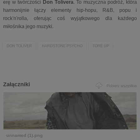
erę w twórczości
Don Tolivera
. To muzyczna podróż, która
harmonijnie łączy elementy hip-hopu, R&B, popu i
rock'n'rolla, oferując coś wyjątkowego dla każdego
miłośnika jego muzyki.
DON TOLIVER
HARDSTONE PSYCHO
TORE UP
Załączniki
Pobierz wszystkie
unnamed (1).png