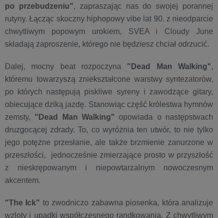
po przebudzeniu"
, zapraszając nas do swojej porannej
rutyny. Łącząc skoczny hiphopowy vibe lat 90. z nieodparcie
chwytliwym popowym urokiem, SVEA i Cloudy June
składają zaproszenie, którego nie będziesz chciał odrzucić.
Dalej, mocny beat rozpoczyna
"Dead Man Walking"
,
któremu towarzyszą zniekształcone warstwy syntezatorów,
po których następują piskliwe syreny i zawodzące gitary,
obiecujące dziką jazdę. Stanowiąc część królestwa hymnów
zemsty,
"Dead Man Walking"
opowiada o następstwach
druzgocącej zdrady. To, co wyróżnia ten utwór, to nie tylko
jego potężne przesłanie, ale także brzmienie zanurzone w
przeszłości, jednocześnie zmierzające prosto w przyszłość
z nieskrępowanym i niepowtarzalnym nowoczesnym
akcentem.
"The Ick"
to zwodniczo zabawna piosenka, która analizuje
wzloty i upadki współczesnego randkowania. Z chwytliwym