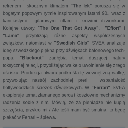
refrenem i skocznym klimatem
"The Ick"
porusza się w
bogatym popowym rytmie inspirowanym latami 90., wraz z
kanciastymi gitarowymi riffami i krowimi dzwonkami.
Kolejne utwory, "
The One That Got Away"
,
"Effort"
i
"Lame"
przybliżają różne aspekty współczesnych
związków, natomiast w
"Swedish Girls"
SVEA analizuje
ideę szwedzkiego piękna przy dźwiękach balonowego tech-
popu.
"Blackout"
zagłębia temat duszącej natury
toksycznej relacji, przybliżając walkę o uwolnienie się z tego
uścisku. Produkcja utworu podkreśla tę wewnętrzną walkę,
przywołując nastrój zachodniej prerii i wspaniałość
hollywoodzkich ścieżek dźwiękowych. W
"Ferrari"
SVEA
eksploruje temat złamanego serca i kosztowne mechanizmy
radzenia sobie z nim. Mówią, że za pieniądze nie kupią
szczęścia, przykro mi / Ale jeśli mam być smutna, to będę
płakać w Ferrari – śpiewa.