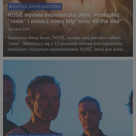
MUZYKA ZAGRANICZNA
ROSÉ wydała debiutancką płytę. Posłuchaj
"rosie" i zobacz nowy klip"toxic till the end"
6 grudnia 2024
Światowej sławy ikona, ROSÉ, wydała swój pierwszy album
"rosie". Składający się z 12 piosenek zestaw jest najbardziej
osobistym i szczerym wydawnictwem ROSÉ, która jest zresztą
współautorką i producentką wykonawczą całego projektu.