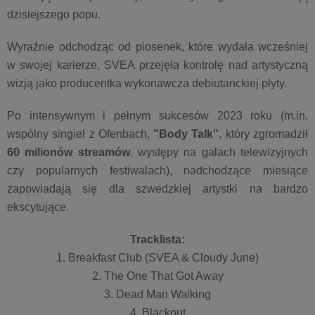
dzisiejszego popu.
Wyraźnie odchodząc od piosenek, które wydała wcześniej
w swojej karierze, SVEA przejęła kontrolę nad artystyczną
wizją jako producentka wykonawcza debiutanckiej płyty.
Po intensywnym i pełnym sukcesów 2023 roku (m.in.
wspólny singiel z Ofenbach,
"Body Talk"
, który zgromadził
60 milionów streamów
, występy na galach telewizyjnych
czy popularnych festiwalach), nadchodzące miesiące
zapowiadają się dla szwedzkiej artystki na bardzo
ekscytujące.
Tracklista:
1. Breakfast Club (SVEA & Cloudy June)
2. The One That Got Away
3. Dead Man Walking
4. Blackout