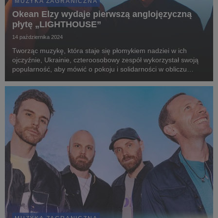
MUZYKA ZAGRANICZNA
Okean Elzy wydaje pierwszą anglojęzyczną
płytę „LIGHTHOUSE”
14 października 2024
Tworząc muzykę, która staje się płomykiem nadziei w ich
ojczyźnie, Ukrainie, czteroosobowy zespół wykorzystał swoją
popularność, aby mówić o pokoju i solidarności w obliczu
przeciwności losu, jednocześnie przybliżając bogatą kulturę
Ukrainy poprzez przejmujące teksty – N...