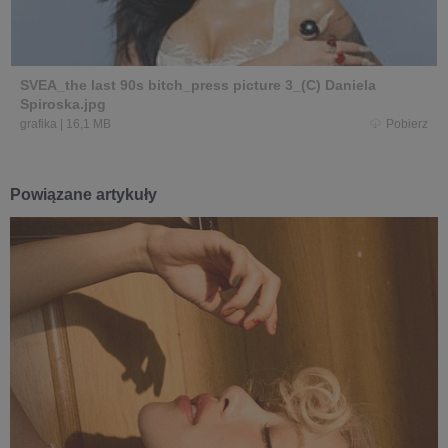
SVEA_the last 90s bitch_press picture 3_(C) Daniela
Spiroska.jpg
grafika
|
16,1 MB
Pobierz
Powiązane artykuły