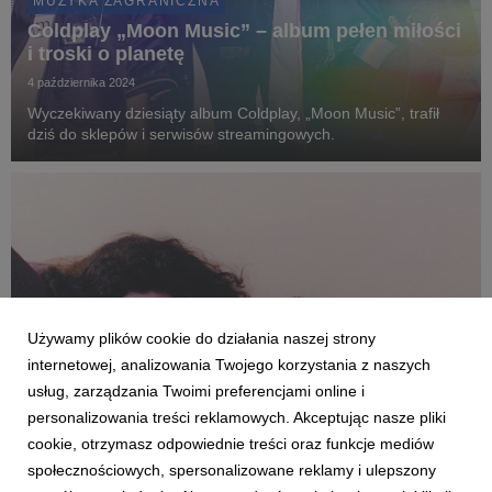
MUZYKA ZAGRANICZNA
Coldplay „Moon Music” – album pełen miłości
i troski o planetę
4 października 2024
Wyczekiwany dziesiąty album Coldplay, „Moon Music”, trafił
dziś do sklepów i serwisów streamingowych.
Używamy plików cookie do działania naszej strony
internetowej, analizowania Twojego korzystania z naszych
usług, zarządzania Twoimi preferencjami online i
personalizowania treści reklamowych. Akceptując nasze pliki
MUZYKA ZAGRANICZNA
cookie, otrzymasz odpowiednie treści oraz funkcje mediów
Charli XCX wydała "BRAT" – z miejsca
społecznościowych, spersonalizowane reklamy i ulepszony
kultowy klasyk. Artystka wystąpi w Polsce 6