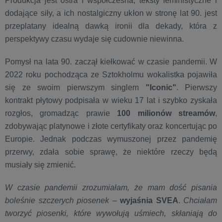
Produkcja jest ostra i współczesna, teksty feministyczne i
dodające siły, a ich nostalgiczny ukłon w stronę lat 90. jest
przeplatany idealną dawką ironii dla dekady, która z
perspektywy czasu wydaje się cudownie niewinna.
Pomysł na lata 90. zaczął kiełkować w czasie pandemii. W
2022 roku pochodząca ze Sztokholmu wokalistka pojawiła
się ze swoim pierwszym singlem
"Iconic"
. Pierwszy
kontrakt płytowy podpisała w wieku 17 lat i szybko zyskała
rozgłos, gromadząc prawie
100 milionów streamów
,
zdobywając platynowe i złote certyfikaty oraz koncertując po
Europie. Jednak podczas wymuszonej przez pandemię
przerwy, zdała sobie sprawę, że niektóre rzeczy będą
musiały się zmienić.
W czasie pandemii zrozumiałam, że mam dość pisania
boleśnie szczerych piosenek
–
wyjaśnia SVEA
.
Chciałam
tworzyć piosenki, które wywołują uśmiech, skłaniają do