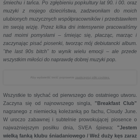
śmiechu i tańca. Po zgłębieniu popkultury lat 90. i 00. oraz
muzyki z mojego dzieciństwa, zadzwoniłam do moich
ulubionych muzycznych współpracowników i przedstawiłem
im swoją wizję. Przez kilka dni intensywnie pracowaliśmy
nad moimi pomysłami – śmiejąc się, płacząc, marząc i
zaczynając pisać piosenki, tworząc mój debiutancki album.
"the last 90s bitch" to wynik wielu emocji – ale przede
wszystkim miłości do naprawdę dobrej muzyki pop
.
Aby wyświetlić treść poprawnie
zaakceptuj pliki cookies.
Wszystkie to słychać od pierwszego do ostatniego utworu.
Zaczyna się od najnowszego singla,
"Breakfast Club"
nagranego z niemiecką koleżanką po fachu, Cloudy June.
W uroczo zabawnej i subtelnie prowokującej piosence o
najważniejszym posiłku dnia, SVEA śpiewa:
"Jestem
wielką fanką klubu śniadaniowego / Weź duży kęs zaraz