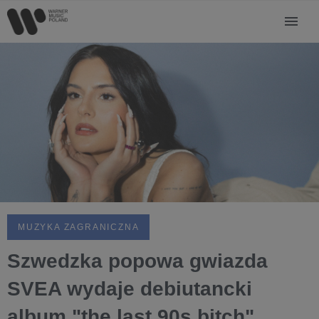
MUZYKA ZAGRANICZNA
Szwedzka popowa gwiazda
SVEA wydaje debiutancki
album "the last 90s bitch"