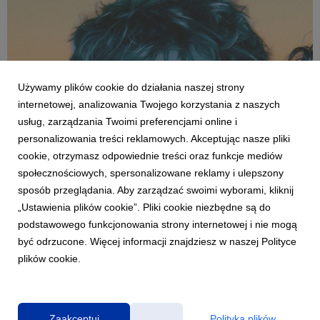
Używamy plików cookie do działania naszej strony
internetowej, analizowania Twojego korzystania z naszych
usług, zarządzania Twoimi preferencjami online i
personalizowania treści reklamowych. Akceptując nasze pliki
MUZYKA POLSKA
cookie, otrzymasz odpowiednie treści oraz funkcje mediów
Zofia Justyńska zapowiada debiutancki album
społecznościowych, spersonalizowane reklamy i ulepszony
emocjonalnym duetem. Posłuchaj „bez
sposób przeglądania. Aby zarządzać swoimi wyborami, kliknij
ciebie” z udziałem Kuby Folwarcznego
„Ustawienia plików cookie”. Pliki cookie niezbędne są do
7 sierpnia 2026
podstawowego funkcjonowania strony internetowej i nie mogą
Romantyczna ballada łącząca pop-alternatywę z rockowym
być odrzucone. Więcej informacji znajdziesz w naszej Polityce
brzmieniem to pierwszy singiel artystki wydany pod skrzydłami
plików cookie.
Warner Music Poland.
Zaakceptuj
Polityka plików