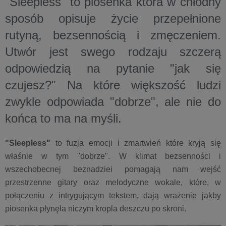
"Sleepless"
to piosenka która w chłodny
sposób opisuje życie przepełnione
rutyną, bezsennością i zmęczeniem.
Utwór jest swego rodzaju szczerą
odpowiedzią na pytanie "jak się
czujesz?" Na które większość ludzi
zwykle odpowiada "dobrze", ale nie do
końca to ma na myśli.
"Sleepless"
to fuzja emocji i zmartwień które kryją się
właśnie w tym "dobrze". W klimat bezsenności i
wszechobecnej beznadziei pomagają nam wejść
przestrzenne gitary oraz melodyczne wokale, które, w
połączeniu z intrygującym tekstem, dają wrażenie jakby
piosenka płynęła niczym kropla deszczu po skroni.