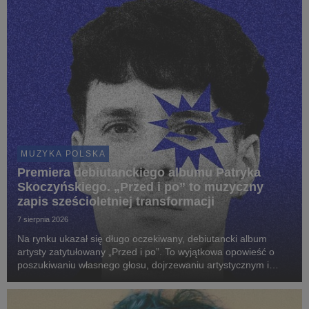
MUZYKA POLSKA
Premiera debiutanckiego albumu Patryka
Skoczyńskiego. „Przed i po” to muzyczny
zapis sześcioletniej transformacji
7 sierpnia 2026
Na rynku ukazał się długo oczekiwany, debiutancki album
artysty zatytułowany „Przed i po”. To wyjątkowa opowieść o
poszukiwaniu własnego głosu, dojrzewaniu artystycznym i
odnajdywaniu brzmienia, które najpełniej definiuje wrażliwość
młodego twórcy.