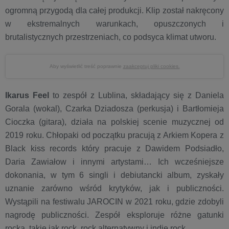
ogromną przygodą dla całej produkcji. Klip został nakręcony
w ekstremalnych warunkach, opuszczonych i
brutalistycznych przestrzeniach, co podsyca klimat utworu.
Aby wyświetlić treść poprawnie
zaakceptuj pliki cookies.
Ikarus Feel
to zespół z Lublina, składający się z Daniela
Gorala (wokal), Czarka Dziadosza (perkusja) i Bartłomieja
Cioczka (gitara), działa na polskiej scenie muzycznej od
2019 roku. Chłopaki od początku pracują z Arkiem Kopera z
Black kiss records który pracuje z Dawidem Podsiadło,
Daria Zawiałow i innymi artystami… Ich wcześniejsze
dokonania, w tym 6 singli i debiutancki album, zyskały
uznanie zarówno wśród krytyków, jak i publiczności.
Wystąpili na festiwalu JAROCIN w 2021 roku, gdzie zdobyli
nagrodę publiczności. Zespół eksploruje różne gatunki
rocka, takie jak rock, rock alternatywny i indie rock.