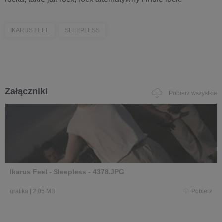
IKARUS FEEL
SLEEPLESS
Załączniki
Pobierz wszystkie
Ikarus Feel - Sleepless - 4378.JPG
grafika
|
2,05 MB
Pobierz