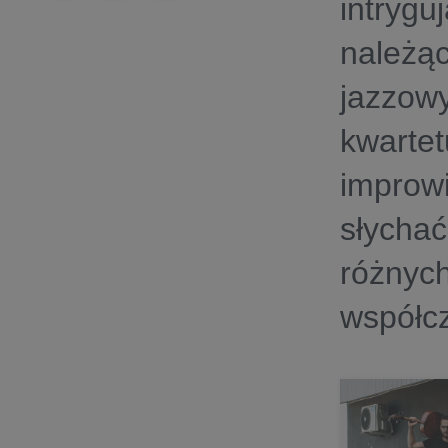
intrygu
należą
jazzow
kwarte
improwi
słycha
różny
współcz