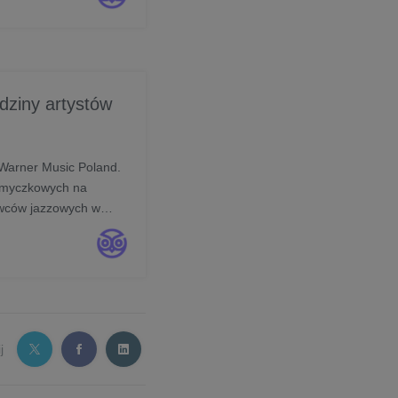
dziny artystów
 Warner Music Poland.
 smyczkowych na
awców jazzowych w
zkowego z szeroko
j