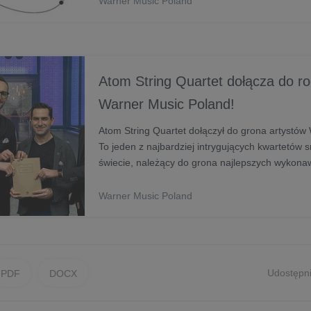
Warner Music Poland
Atom String Quartet dołącza do ro
Warner Music Poland!
Atom String Quartet dołączył do grona artystów
To jeden z najbardziej intrygujących kwartetów
świecie, należący do grona najlepszych wykon
Polsce. Zespół łączy możliwości kwartetu smyc
rozumianą im...
Warner Music Poland
Udostępni
PDF
DOCX