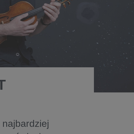
T
ajbardziej