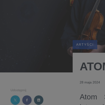
ARTYŚCI
ATO
28 maja 2024
Udostępnij
Atom S