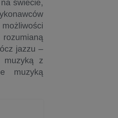
na świecie,
wykonawców
możliwości
 rozumianą
ócz jazzu –
m, muzyką z
że muzyką