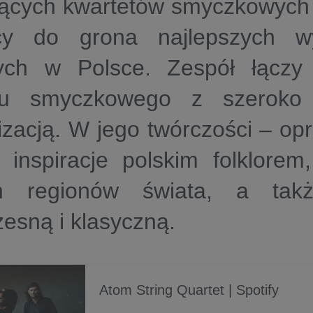
jących kwartetów smyczkowych 
cy do grona najlepszych 
ych w Polsce. Zespół łączy 
tu smyczkowego z szeroko
zacją. W jego twórczości – opr
ć inspiracje polskim folklore
ch regionów świata, a tak
esną i klasyczną.
Atom String Quartet | Spotify