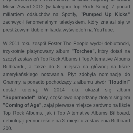
Music Award 2012 (w kategorii Top Rock Song). Z ponad
miliardem odsłuchów na Spotify,
"Pumped Up Kicks"
zachwycił fenomenalnym teledyskiem, który znalazł się w
prestiżowym klubie miliarda wyświetleń na YouTube.
W 2011 roku zespół Foster The People wydał debiutancki,
trzykrotnie platynowany album
"Torches"
, który dotarł na
szczyt zestawień Top Rock Albums i Top Alternative Albums
Billboardu, a także do 8. miejsca na głównej na liście
amerykańskiego notowania. Płyt zdobyła nominację do
Grammy, a ponadto pochodzący z albumu utwór
"Houdini"
dostał kolejną. W 2014 roku ukazał się album
"Supermodel"
, który, częściowo napędzany złotym singlem
"Coming of Age"
, zajął pierwsze miejsce zarówno na liście
Top Rock Albums, jak i Top Alternative Albums Billboard,
debiutując jednocześnie na 3. miejscu zestawienia Billboard
200.