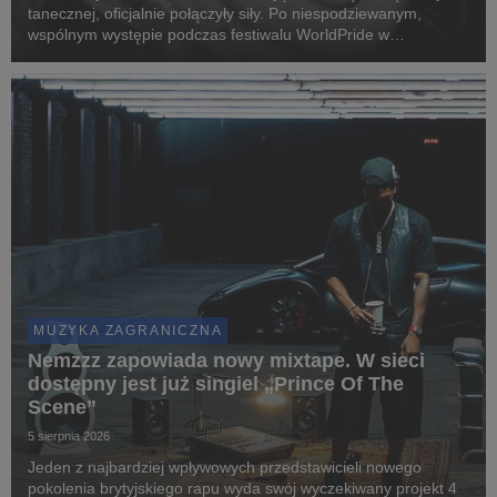
tanecznej, oficjalnie połączyły siły. Po niespodziewanym,
wspólnym występie podczas festiwalu WorldPride w
Amsterdamie, Madonna i Kylie Minogue zaprezentowały „Love
Sensation (Afterhours Mix)”.
MUZYKA ZAGRANICZNA
Nemzzz zapowiada nowy mixtape. W sieci
dostępny jest już singiel „Prince Of The
Scene”
5 sierpnia 2026
Jeden z najbardziej wpływowych przedstawicieli nowego
pokolenia brytyjskiego rapu wyda swój wyczekiwany projekt 4