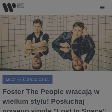
MUZYKA ZAGRANICZNA
Foster The People wracają w
wielkim stylu! Posłuchaj
nowego singla "Lost In Space"