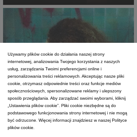
mierzy się każdy z nas.
Używamy plików cookie do działania naszej strony
internetowej, analizowania Twojego korzystania z naszych
usług, zarządzania Twoimi preferencjami online i
personalizowania treści reklamowych. Akceptując nasze pliki
cookie, otrzymasz odpowiednie treści oraz funkcje mediów
MUZYKA ZAGRANICZNA
społecznościowych, spersonalizowane reklamy i ulepszony
Bella Kay wydaje debiutancki album "My
sposób przeglądania. Aby zarządzać swoimi wyborami, kliknij
Reckless Abandon"
„Ustawienia plików cookie”. Pliki cookie niezbędne są do
16 lipca 2026
podstawowego funkcjonowania strony internetowej i nie mogą
Bella Kay wkracza w rok pełen emocji. Wylansowała przebój
być odrzucone. Więcej informacji znajdziesz w naszej Polityce
"iloveitiloveitiloveit" i właśnie kończy debiutancki album. W jej
plików cookie.
koncertach wyczuwa się pewną surowość, która budzi w
widzach autentyczne emocje.