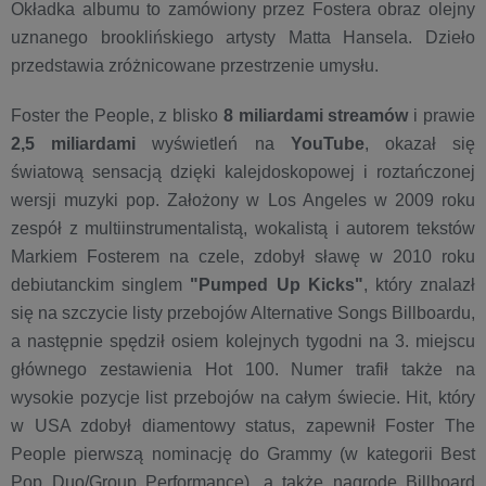
Okładka albumu to zamówiony przez Fostera obraz olejny
uznanego brooklińskiego artysty Matta Hansela. Dzieło
przedstawia zróżnicowane przestrzenie umysłu.
Foster the People, z blisko
8 miliardami streamów
i prawie
2,5 miliardami
wyświetleń na
YouTube
, okazał się
światową sensacją dzięki kalejdoskopowej i roztańczonej
wersji muzyki pop. Założony w Los Angeles w 2009 roku
zespół z multiinstrumentalistą, wokalistą i autorem tekstów
Markiem Fosterem na czele, zdobył sławę w 2010 roku
debiutanckim singlem
"Pumped Up Kicks"
, który znalazł
się na szczycie listy przebojów Alternative Songs Billboardu,
a następnie spędził osiem kolejnych tygodni na 3. miejscu
głównego zestawienia Hot 100. Numer trafił także na
wysokie pozycje list przebojów na całym świecie. Hit, który
w USA zdobył diamentowy status, zapewnił Foster The
People pierwszą nominację do Grammy (w kategorii Best
Pop Duo/Group Performance), a także nagrodę Billboard