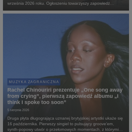
września 2026 roku. Ogłoszeniu towarzyszy zapowiedź
największej w karierze trasy po Wielkiej Brytanii i Europie.
MUZYKA ZAGRANICZNA
Rachel Chinouriri prezentuje „One song away
from crying”, pierwszą zapowiedź albumu „I
think I spoke too soon”
5 sierpnia 2026
Druga płyta długogrająca uznanej brytyjskiej artystki ukaże się
16 października. Pierwszy singiel to pulsujący groove’em,
synth-popowy utwór o przełomowych momentach, z którymi