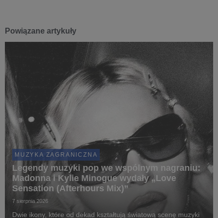
Powiązane artykuły
MUZYKA ZAGRANICZNA
Legendy muzyki pop we wspólnym nagraniu:
Madonna i Kylie Minogue wydały „Love
Sensation (Afterhours Mix)”
7 sierpnia 2026
Dwie ikony, które od dekad kształtują światową scenę muzyki