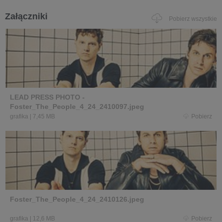
Załączniki
Pobierz wszystkie
LEAD PRESS PHOTO -
Foster_The_People_4_24_2410097.jpeg
grafika
|
7,45 MB
Pobierz
Foster_The_People_4_24_2410126.jpeg
grafika
|
12,6 MB
Pobierz