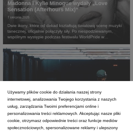
Madonna i Kylie Minogue wydały „Love
Sensation (Afterhours Mix)”
7 sierpnia 2026
Dwie ikony, które od dekad kształtują światową scenę muzyki
tanecznej, oficjalnie połączyły siły. Po niespodziewanym,
wspólnym występie podczas festiwalu WorldPride w
Amsterdamie, Madonna i Kylie Minogue zaprezentowały „Love
Sensation (Afterhours Mix)”.
Używamy plików cookie do działania naszej strony
internetowej, analizowania Twojego korzystania z naszych
usług, zarządzania Twoimi preferencjami online i
personalizowania treści reklamowych. Akceptując nasze pliki
MUZYKA ZAGRANICZNA
cookie, otrzymasz odpowiednie treści oraz funkcje mediów
Nemzzz zapowiada nowy mixtape. W sieci
społecznościowych, spersonalizowane reklamy i ulepszony
dostępny jest już singiel „Prince Of The