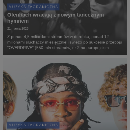
MUZYKA ZAGRANICZNA
Ofenbach wracają z nowym tanecznym
hymnem
21 marca 2025
Z ponad 4,5 miliardami streamów w dorobku, ponad 12
milionami słuchaczy miesięcznie i świeżo po sukcesie przeboju
"OVERDRIVE" (550 mln streamów, nr 2 na europejskim
airplay, obecność na listach przebojów w ponad 25 krajach),
Ofenbach ugruntowali swoją pozycję jako global...
MUZYKA ZAGRANICZNA