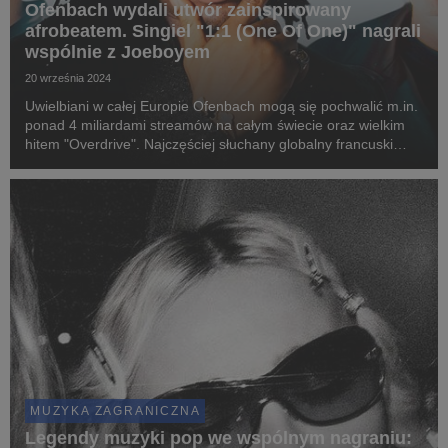
Ofenbach wydali utwór zainspirowany
afrobeatem. Singiel "1:1 (One Of One)" nagrali
wspólnie z Joeboyem
20 września 2024
Uwielbiani w całej Europie Ofenbach mogą się pochwalić m.in.
ponad 4 miliardami streamów na całym świecie oraz wielkim
hitem "Overdrive". Najczęściej słuchany globalny francuski
zespół wydał nowy utwór zainspirowany muzyką afrobeat.
Singiel "1:1 (One Of One)" powstał we ...
MUZYKA ZAGRANICZNA
Legendy muzyki pop we wspólnym nagraniu: