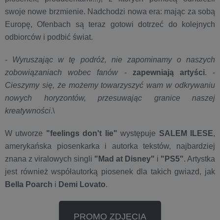
swoje nowe brzmienie. Nadchodzi nowa era: mając za sobą
Europę, Ofenbach są teraz gotowi dotrzeć do kolejnych
odbiorców i podbić świat.
-
Wyruszając w tę podróż, nie zapominamy o naszych
zobowiązaniach wobec fanów
-
zapewniają artyści
. -
Cieszymy się, że możemy towarzyszyć wam w odkrywaniu
nowych horyzontów, przesuwając granice naszej
kreatywności
.\
W utworze
"feelings don't lie"
występuje
SALEM ILESE
,
amerykańska piosenkarka i autorka tekstów, najbardziej
znana z viralowych singli
"Mad at Disney"
i
"PS5"
. Artystka
jest również współautorką piosenek dla takich gwiazd, jak
Bella Poarch
i
Demi Lovato
.
PROMO ZDJĘCIA