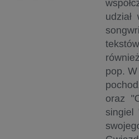
współc
udział
songwri
tekstó
równie
pop. W 
pochodz
oraz "
singiel
swoje