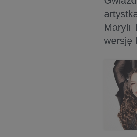
Gwiazd
artyst
Maryli
wersję 