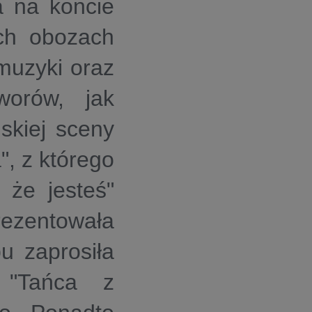
a na koncie
ych obozach
muzyki oraz
worów, jak
skiej sceny
, z którego
 że jesteś"
rezentowała
pu zaprosiła
 "Tańca z