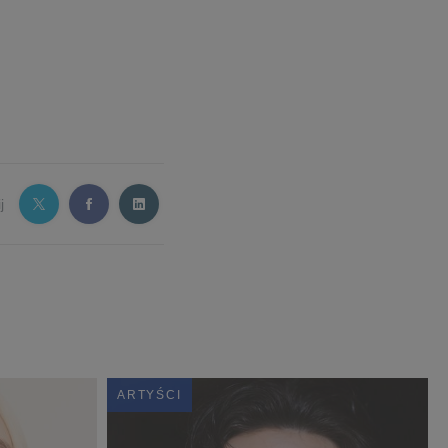
j
ARTYŚCI