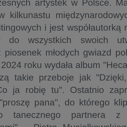
zesnych artystek w Polsce. M
 w kilkunastu międzynarodow
tingowych i jest współautorką 
w do wszystkich swoich ut
ż piosenek młodych gwiazd pol
2024 roku wydała album "Heca"
ą takie przeboje jak "Dzięki,
Co ja robię tu". Ostatnio zap
 "proszę pana", do którego kli
go tanecznego partnera z