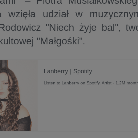
ami" – Piotra Musiałkowskie
ka wzięła udział w muzyczny
 Rodowicz "Niech żyje bal", t
kultowej "Małgośki".
Lanberry | Spotify
Listen to Lanberry on Spotify. Artist · 1.2M month