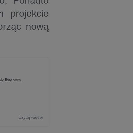
go. Ponadto
m projekcie
worząc nową
ly listeners.
Czytaj więcej