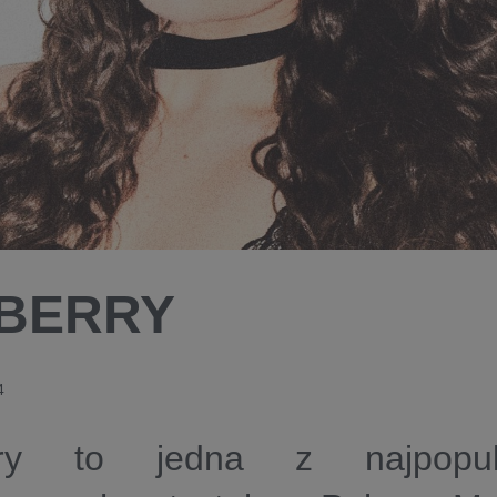
BERRY
4
rry to jedna z najpopular