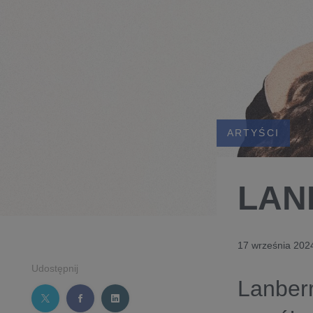
ARTYŚCI
LAN
17 września 202
Udostępnij
Lanbe