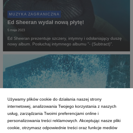
MUZYKA ZAGRANICZNA
Ed Sheeran wydał nową płytę!
5 maja 2023
Ed Sheeran prezentuje szczery, intymny i odsłaniający duszę
nowy album. Posłuchaj intymnego albumu "- (Subtract)".
Używamy plików cookie do działania naszej strony
internetowej, analizowania Twojego korzystania z naszych
usług, zarządzania Twoimi preferencjami online i
personalizowania treści reklamowych. Akceptując nasze pliki
cookie, otrzymasz odpowiednie treści oraz funkcje mediów
MUZYKA ZAGRANICZNA