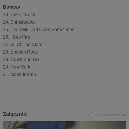
Bonusy
13. Take It Back
14. Shirtsleeves
15. Even My Dad Does Sometimes
16. I See Fire
17. All Of The Stars
18. English Rose
19. Touch and Go
20. New York
21. Make It Rain
Załączniki
Pobierz wszystkie