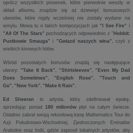
oprócz wszystkich piosenek, które pierwotnie weszły w
skład albumu, znajdzie się aż dziewięć bonusowych
utworów, które nigdy wcześniej nie zostały wydane na
winylu. Mowa tu o takich kompozycjach jak
"I See Fire"
i
"All Of The Stars"
pochodzących odpowiednio z "
Hobbit:
Pustkowie Smauga"
i
"Gwiazd naszych wina"
, czyli z
wielkich kinowych hitów.
Wśród pozostałych bonusów znajdą się następujące
utwory:
"Take It Back"
,
"Shirtsleeves"
,
"Even My Dad
Does Sometimes"
,
"English Rose"
,
"Touch and
Go"
,
"New York"
,
"Make It Rain"
.
Ed Sheeran
to artysta, który zdefiniował epokę,
sprzedając ponad
180 milionów
płyt na całym świecie.
Ostatnio zabrał swoją rekordową trasę Mathematics Tour do
Azji Południowo-Wschodniej, Zjednoczonych Emiratów
Arabskie oraz Indii, gdzie zaprosił lokalnych artystów, aby