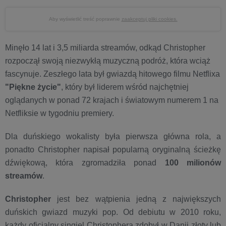
Aby wyświetlić treść poprawnie
zaakceptuj pliki cookies.
Minęło 14 lat i 3,5 miliarda streamów, odkąd Christopher
rozpoczął swoją niezwykłą muzyczną podróż, która wciąż
fascynuje. Zeszłego lata był gwiazdą hitowego filmu Netflixa
"Piękne życie"
, który był liderem wśród najchętniej
oglądanych w ponad 72 krajach i światowym numerem 1 na
Netfliksie w tygodniu premiery.
Dla duńskiego wokalisty była pierwsza główna rola, a
ponadto Christopher napisał popularną oryginalną ścieżkę
dźwiękową, która zgromadziła ponad
100 milionów
streamów
.
Christopher
jest bez wątpienia jedną z największych
duńskich gwiazd muzyki pop. Od debiutu w 2010 roku,
każdy oficjalny singiel Christophera zdobył w Danii złoty lub