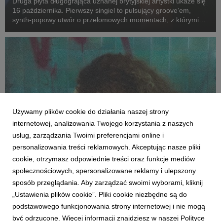
Druga płyta długogrająca uznanej brytyjskiej artystki ukaże się
16 października. Pierwszy singiel to pulsujący groove’em,
synth-popowy utwór o przełomowych momentach, z którymi
mierzy się każdy z nas.
Używamy plików cookie do działania naszej strony
internetowej, analizowania Twojego korzystania z naszych
usług, zarządzania Twoimi preferencjami online i
personalizowania treści reklamowych. Akceptując nasze pliki
cookie, otrzymasz odpowiednie treści oraz funkcje mediów
MUZYKA ZAGRANICZNA
społecznościowych, spersonalizowane reklamy i ulepszony
Bella Kay wydaje debiutancki album "My
sposób przeglądania. Aby zarządzać swoimi wyborami, kliknij
Reckless Abandon"
„Ustawienia plików cookie”. Pliki cookie niezbędne są do
16 lipca 2026
podstawowego funkcjonowania strony internetowej i nie mogą
Bella Kay wkracza w rok pełen emocji. Wylansowała przebój
być odrzucone. Więcej informacji znajdziesz w naszej Polityce