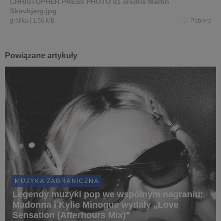
CHRISTOPHER PRESS PHOTO 01 credtis Martin
Skovbjerg.jpg
grafika
|
1,56 MB
Pobierz
Powiązane artykuły
MUZYKA ZAGRANICZNA
Legendy muzyki pop we wspólnym nagraniu:
Madonna i Kylie Minogue wydały „Love
Sensation (Afterhours Mix)”