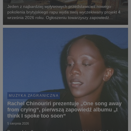
Jeden z najbardziej wpływowych przedstawicieli nowego
pokolenia brytyjskiego rapu wyda swój wyczekiwany projekt 4
września 2026 roku. Ogłoszeniu towarzyszy zapowiedź
największej w karierze trasy po Wielkiej Brytanii i Europie.
MUZYKA ZAGRANICZNA
Rachel Chinouriri prezentuje „One song away
from crying”, pierwszą zapowiedź albumu „I
think I spoke too soon”
5 sierpnia 2026