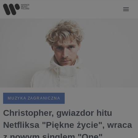
MUZYKA ZAGRANICZNA
Christopher, gwiazdor hitu
Netfliksa "Piękne życie", wraca
z nowym singlem "One"