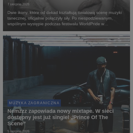
7 sierpnia 2026
Dwie ikony, które od dekad kształtują światową scenę muzyki
tanecznej, oficjalnie połączyły siły. Po niespodziewanym,
wspólnym występie podczas festiwalu WorldPride w
Amsterdamie, Madonna i Kylie Minogue zaprezentowały „Love
Sensation (Afterhours Mix)”.
MUZYKA ZAGRANICZNA
Nemzzz zapowiada nowy mixtape. W sieci
dostępny jest już singiel „Prince Of The
Scene”
5 sierpnia 2026