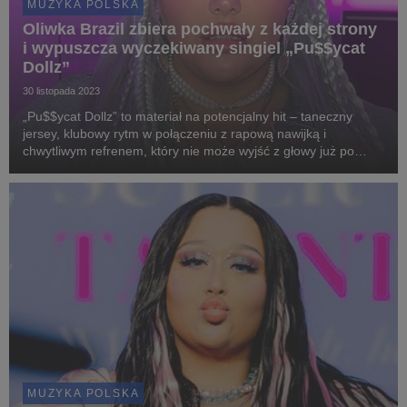
MUZYKA POLSKA
Oliwka Brazil zbiera pochwały z każdej strony
i wypuszcza wyczekiwany singiel „Pu$$ycat
Dollz”
30 listopada 2023
„Pu$$ycat Dollz” to materiał na potencjalny hit – taneczny
jersey, klubowy rytm w połączeniu z rapową nawijką i
chwytliwym refrenem, który nie może wyjść z głowy już po
jednym odsłuchu. Jedno jest pewne: Oliwka wróciła i to w
bardzo mocny stylu, wyważając na wejściu drzw...
MUZYKA POLSKA