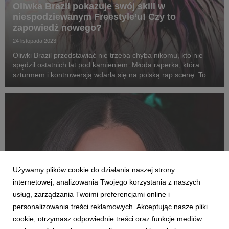
Oliwka Brazil pokazuje swój skill w
niespodziewanym Freestyle’u! Czy to
zapowiedź nowego?
24 listopada 2023
Oliwki Brazil przedstawiać nie trzeba chyba nikomu, kto nie
spędził ostatnich lat pod kamieniem. Młoda raperka, która
szturmem i kontrowersją wdarła się na polską rap scenę. To
postać, którą jedni kochają, a drudzy wręcz przeciwnie.
Historia kontrowersji związanych z Oli...
Używamy plików cookie do działania naszej strony
internetowej, analizowania Twojego korzystania z naszych
usług, zarządzania Twoimi preferencjami online i
personalizowania treści reklamowych. Akceptując nasze pliki
cookie, otrzymasz odpowiednie treści oraz funkcje mediów
AKTUALNOŚCI