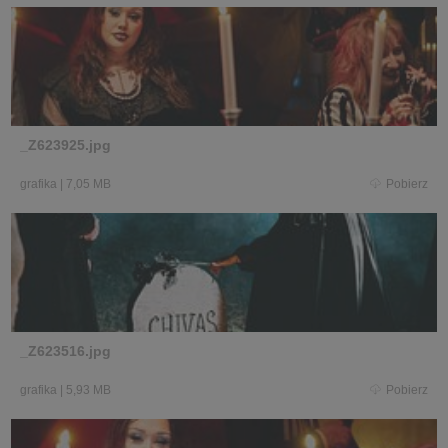
_Z623925.jpg
grafika
|
7,05 MB
Pobierz
_Z623516.jpg
grafika
|
5,93 MB
Pobierz