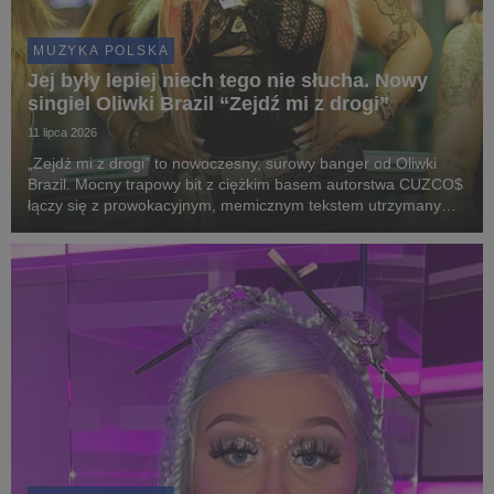
MUZYKA POLSKA
Jej były lepiej niech tego nie słucha. Nowy
singiel Oliwki Brazil “Zejdź mi z drogi”
11 lipca 2026
„Zejdź mi z drogi” to nowoczesny, surowy banger od Oliwki
Brazil. Mocny trapowy bit z ciężkim basem autorstwa CUZCO$
łączy się z prowokacyjnym, memicznym tekstem utrzymanym
w charakterystycznym dla artystki prześmiewczym stylu.