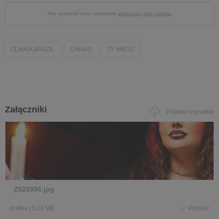
Aby wyświetlić treść poprawnie
zaakceptuj pliki cookies.
OLIWKA BRAZIL
CHIVAS
TY WIESZ
Załączniki
Pobierz wszystkie
_Z623936.jpg
grafika
|
5,12 MB
Pobierz