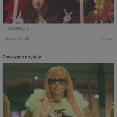
_Z623690.jpg
grafika
|
6,26 MB
Pobierz
Powiązane artykuły