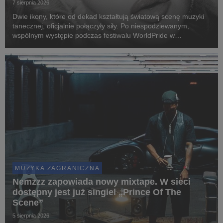
7 sierpnia 2026
Dwie ikony, które od dekad kształtują światową scenę muzyki
tanecznej, oficjalnie połączyły siły. Po niespodziewanym,
wspólnym występie podczas festiwalu WorldPride w
Amsterdamie, Madonna i Kylie Minogue zaprezentowały „Love
Sensation (Afterhours Mix)”.
MUZYKA ZAGRANICZNA
Nemzzz zapowiada nowy mixtape. W sieci
dostępny jest już singiel „Prince Of The
Scene”
5 sierpnia 2026