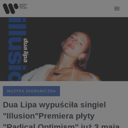
MUZYKA ZAGRANICZNA
Dua Lipa wypuściła singiel
"Illusion"Premiera płyty
"Radical Optimism" już 3 maja