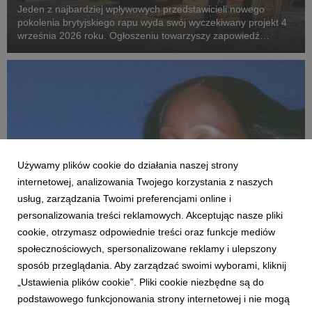
Jeden z najbardziej wpływowych przedstawicieli nowego
pokolenia brytyjskiego rapu wyda swój wyczekiwany projekt 4
września 2026 roku. Ogłoszeniu towarzyszy zapowiedź
największej w karierze trasy po Wielkiej Brytanii i Europie.
Używamy plików cookie do działania naszej strony
internetowej, analizowania Twojego korzystania z naszych
usług, zarządzania Twoimi preferencjami online i
personalizowania treści reklamowych. Akceptując nasze pliki
MUZYKA ZAGRANICZNA
cookie, otrzymasz odpowiednie treści oraz funkcje mediów
Rachel Chinouriri prezentuje „One song away
społecznościowych, spersonalizowane reklamy i ulepszony
from crying”, pierwszą zapowiedź albumu „I
sposób przeglądania. Aby zarządzać swoimi wyborami, kliknij
think I spoke too soon”
„Ustawienia plików cookie”. Pliki cookie niezbędne są do
5 sierpnia 2026
podstawowego funkcjonowania strony internetowej i nie mogą
Druga płyta długogrająca uznanej brytyjskiej artystki ukaże się