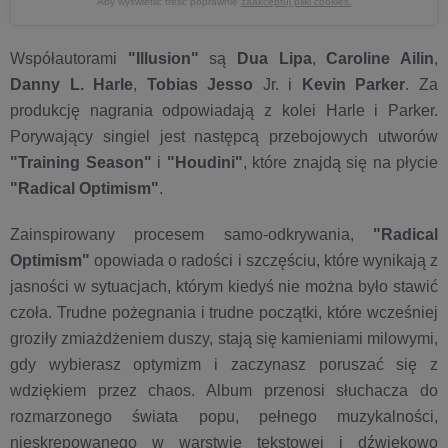
Aby wyświetlić treść poprawnie
zaakceptuj pliki cookies.
Współautorami
"Illusion"
są
Dua Lipa
,
Caroline Ailin
,
Danny L. Harle
,
Tobias Jesso
Jr. i
Kevin Parker
. Za
produkcję nagrania odpowiadają z kolei Harle i Parker.
Porywający singiel jest następcą przebojowych utworów
"Training Season"
i
"Houdini"
, które znajdą się na płycie
"Radical Optimism"
.
Zainspirowany procesem samo-odkrywania,
"Radical
Optimism"
opowiada o radości i szczęściu, które wynikają z
jasności w sytuacjach, którym kiedyś nie można było stawić
czoła. Trudne pożegnania i trudne początki, które wcześniej
groziły zmiażdżeniem duszy, stają się kamieniami milowymi,
gdy wybierasz optymizm i zaczynasz poruszać się z
wdziękiem przez chaos. Album przenosi słuchacza do
rozmarzonego świata popu, pełnego muzykalności,
nieskrępowanego w warstwie tekstowej i dźwiękowo