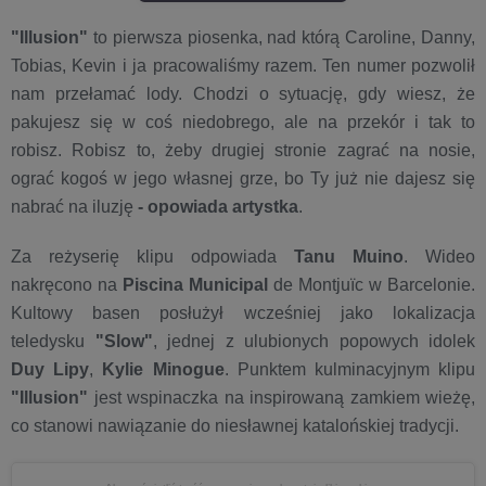
"Illusion"
to pierwsza piosenka, nad którą Caroline, Danny,
Tobias, Kevin i ja pracowaliśmy razem. Ten numer pozwolił
nam przełamać lody. Chodzi o sytuację, gdy wiesz, że
pakujesz się w coś niedobrego, ale na przekór i tak to
robisz. Robisz to, żeby drugiej stronie zagrać na nosie,
ograć kogoś w jego własnej grze, bo Ty już nie dajesz się
nabrać na iluzję
- opowiada artystka
.
Za reżyserię klipu odpowiada
Tanu Muino
. Wideo
nakręcono na
Piscina Municipal
de Montjuïc w Barcelonie.
Kultowy basen posłużył wcześniej jako lokalizacja
teledysku
"Slow"
, jednej z ulubionych popowych idolek
Duy Lipy
,
Kylie Minogue
. Punktem kulminacyjnym klipu
"Illusion"
jest wspinaczka na inspirowaną zamkiem wieżę,
co stanowi nawiązanie do niesławnej katalońskiej tradycji.