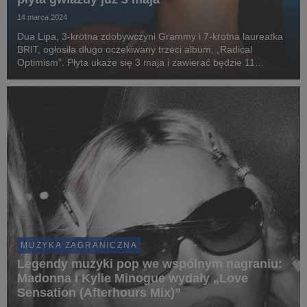
14 marca 2024
Dua Lipa, 3-krotna zdobywczyni Grammy i 7-krotna laureatka
BRIT, ogłosiła długo oczekiwany trzeci album, „Radical
Optimism”. Płyta ukaże się 3 maja i zawierać będzie 11
piosenek, w tym euforyczny, klubowy „Houdini” i niedawno
wydany singiel „Training Season”.
MUZYKA ZAGRANICZNA
Legendy muzyki pop we wspólnym nagraniu:
Madonna i Kylie Minogue wydały „Love
Sensation (Afterhours Mix)”