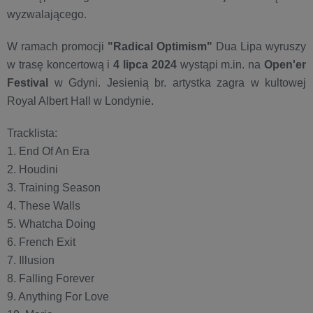
wyzwalającego.
W ramach promocji
"Radical Optimism"
Dua Lipa wyruszy
w trasę koncertową i
4 lipca 2024
wystąpi m.in. na
Open'er
Festival
w Gdyni. Jesienią br. artystka zagra w kultowej
Royal Albert Hall w Londynie.
Tracklista:
1. End Of An Era
2. Houdini
3. Training Season
4. These Walls
5. Whatcha Doing
6. French Exit
7. Illusion
8. Falling Forever
9. Anything For Love