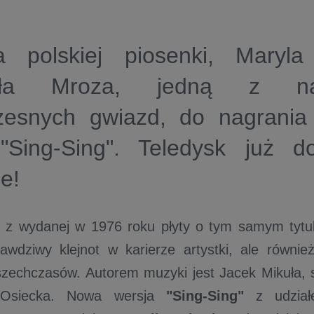
a polskiej piosenki, Maryla
siła Mroza, jedną z naj
zesnych gwiazd, do nagrania
 "Sing-Sing". Teledysk już 
e!
 z wydanej w 1976 roku płyty o tym samym tytul
rawdziwy klejnot w karierze artystki, ale równie
zechczasów. Autorem muzyki jest Jacek Mikuła, 
 Osiecka. Nowa wersja
"Sing-Sing"
z udzi