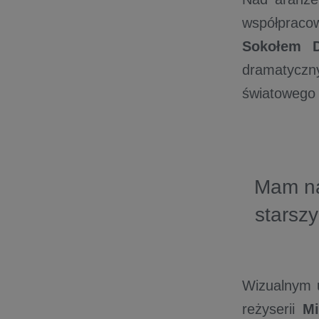
współpraco
Sokołem
dramatyczn
światowego 
Mam na
starsz
Wizualnym u
reżyserii
Mi