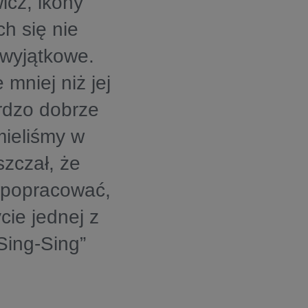
icz, ikony
ch się nie
 wyjątkowe.
mniej niż jej
rdzo dobrze
mieliśmy w
zczał, że
 popracować,
ie jednej z
Sing-Sing”