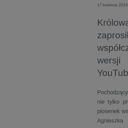
17 kwietnia 2024
Królow
zapro
współc
wersji
YouTub
Pochodzący
nie tylko p
piosenek ws
Agnieszka