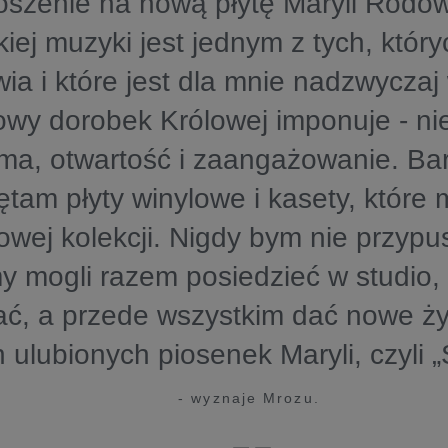
oszenie na nową płytę Maryli Rodow
kiej muzyki jest jednym z tych, który
a i które jest dla mnie nadzwyczaj
wy dorobek Królowej imponuje - nie 
ma, otwartość i zaangażowanie. Ba
tam płyty winylowe i kasety, które 
wej kolekcji. Nigdy bym nie przypus
y mogli razem posiedzieć w studio,
ć, a przede wszystkim dać nowe życ
 ulubionych piosenek Maryli, czyli „
- wyznaje Mrozu.