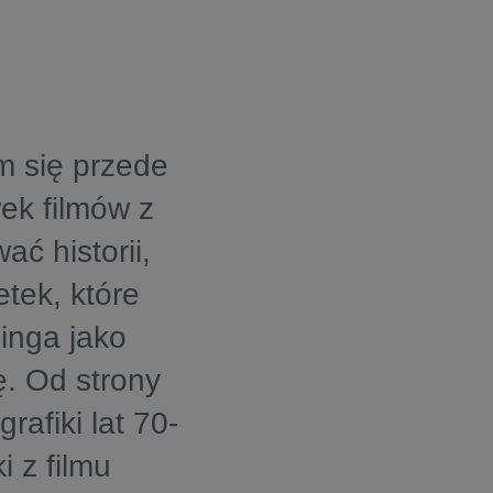
m się przede
ek filmów z
 historii,
etek, które
inga jako
. Od strony
rafiki lat 70-
i z filmu