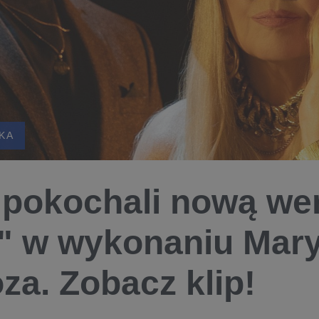
KA
 pokochali nową wer
" w wykonaniu Mary
oza. Zobacz klip!