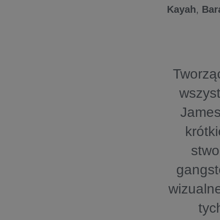
Kayah
,
Bar
Tworząc
wszyst
James
krótki
stwo
gangst
wizualne
tyc