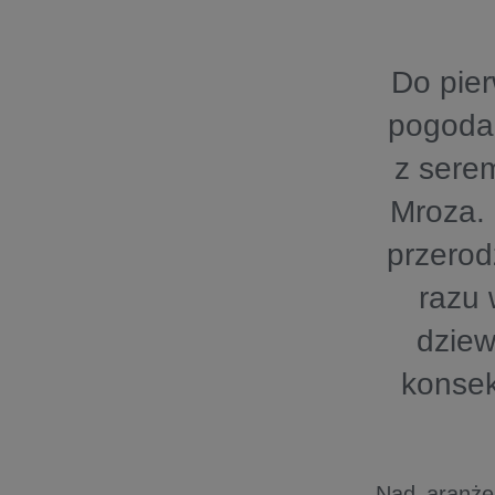
Do pie
pogoda,
z serem
Mroza. 
przerod
razu 
dziew
konsek
Nad aranżem