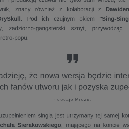
wnik, znany również z kolaboracji z
Dawide
DrySkull
. Pod ich czujnym okiem
"Sing-Si
y, zadziorno-gangsterski sznyt, przywodząc 
retro-popu.
dzieję, że nowa wersja będzie inte
ych fanów utworu jak i pozyska zup
- dodaje Mrozu.
zupełnieniem singla jest utrzymany tej samej ko
chała Sierakowskiego
, mającego na koncie ws