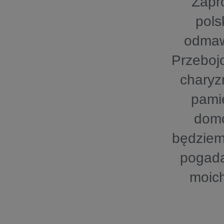
Zapr
pols
odmawi
Przebojo
charyz
pamię
domo
będziem
pogada
moich