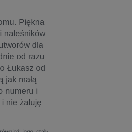
omu. Piękna
i naleśników
 utworów dla
dnie od razu
io Łukasz od
ą jak małą
o numeru i
i nie żałuję
ównież jego stały