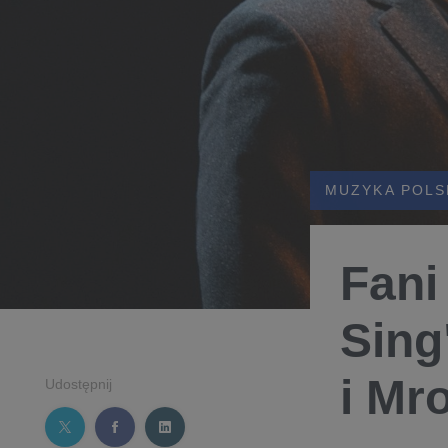
MUZYKA POLS
Fani
Sing
i Mr
Udostępnij