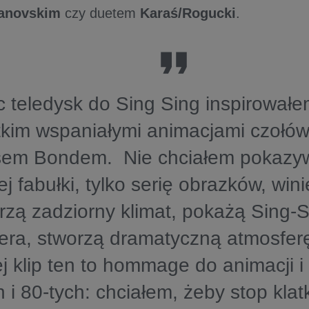
anovskim
czy duetem
Karaś/Rogucki
.
 teledysk do Sing Sing inspirowałe
kim wspaniałymi animacjami czołów
em Bondem. Nie chciałem pokazywać
ej fabułki, tylko serię obrazków, wini
rzą zadziorny klimat, pokażą Sing-S
era, stworzą dramatyczną atmosferę
j klip ten to hommage do animacji i g
h i 80-tych: chciałem, żeby stop klatk