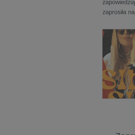
zapowiedzi
zaprosiła n