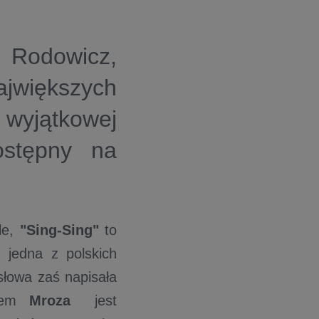
 Rodowicz,
większych
 wyjątkowej
dostępny na
e,
"Sing-Sing"
to
ż jedna z polskich
słowa zaś napisała
ałem
Mroza
jest