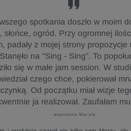
rwszego spotkania doszło w moim d
 słońce, ogród. Przy ogromnej ilośc
, padały z mojej strony propozycje
Stanęło na "Sing - Sing". To popołu
ziło się w małe jam session. W stud
wiedział czego chce, pokierował mn
czynką. Od początku miał wizje teg
wentnie ja realizował. Zaufałam mu 
- wspomina Maryla.
 i produkcją czuwał nie tylko sam Mrozu, ale r