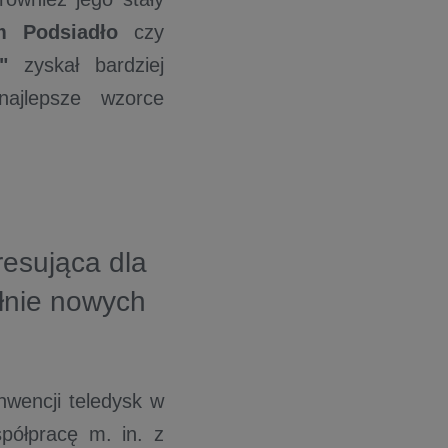
m Podsiadło
czy
ng"
zyskał bardziej
najlepsze wzorce
resująca dla
ełnie nowych
nwencji teledysk w
półpracę m. in. z