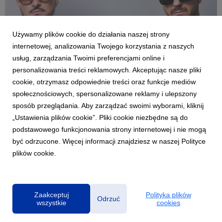
Używamy plików cookie do działania naszej strony
internetowej, analizowania Twojego korzystania z naszych
usług, zarządzania Twoimi preferencjami online i
personalizowania treści reklamowych. Akceptując nasze pliki
cookie, otrzymasz odpowiednie treści oraz funkcje mediów
AKTUALNOŚCI
społecznościowych, spersonalizowane reklamy i ulepszony
AUDIOSOULZ wracają z pozytywną energią.
sposób przeglądania. Aby zarządzać swoimi wyborami, kliknij
Nowy utwór „PROMISE”
„Ustawienia plików cookie”. Pliki cookie niezbędne są do
19 czerwca 2026
podstawowego funkcjonowania strony internetowej i nie mogą
AUDIOSOULZ wracają z nowym singlem „PROMISE” -
być odrzucone. Więcej informacji znajdziesz w naszej Polityce
utworem utrzymanym w tanecznym klimacie, z wyrazistym
plików cookie.
kobiecym wokalem, który od pierwszych sekund napędza cały
numer i nadaje mu wyjątkowo wakacyjny charakter. To
propozycja pełna pozytywnej energii, idealnie wpisująca się ...
Zaakceptuj
Polityka plików
Odrzuć
wszystkie
cookies