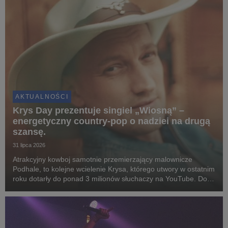
AKTUALNOŚCI
Krys Day prezentuje singiel „Wiosną” –
energetyczny country-pop o nadziei na drugą
szansę.
31 lipca 2026
Atrakcyjny kowboj samotnie przemierzający malownicze
Podhale, to kolejne wcielenie Krysa, którego utwory w ostatnim
roku dotarły do ponad 3 milionów słuchaczy na YouTube. Do
współpracy zaprosił czołówkę polskich instrumentalistów i
reżyserów.