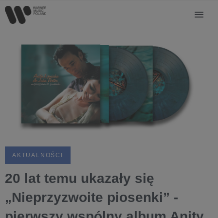
AKTUALNOŚCI
20 lat temu ukazały się
„Nieprzyzwoite piosenki” -
pierwszy wspólny album Anity