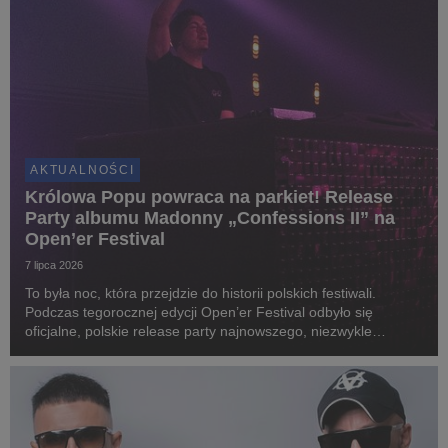
AKTUALNOŚCI
Królowa Popu powraca na parkiet! Release
Party albumu Madonny „Confessions II” na
Open’er Festival
7 lipca 2026
To była noc, która przejdzie do historii polskich festiwali.
Podczas tegorocznej edycji Open’er Festival odbyło się
oficjalne, polskie release party najnowszego, niezwykle
wyczekiwanego albumu Madonny „Confessions II” pod nazwą
„CLUB CONFESSIONS”. Gościem specjalnym wyda...