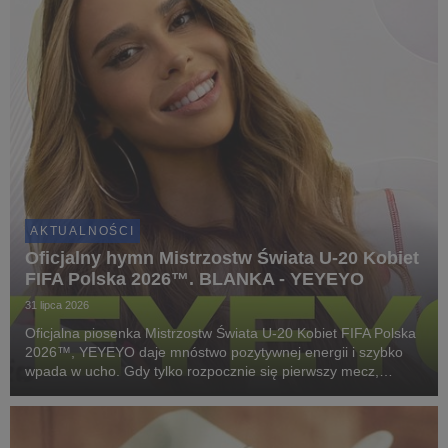
AKTUALNOŚCI
Oficjalny hymn Mistrzostw Świata U-20 Kobiet
FIFA Polska 2026™. BLANKA - YEYEYO
31 lipca 2026
Oficjalna piosenka Mistrzostw Świata U-20 Kobiet FIFA Polska
2026™, YEYEYO daje mnóstwo pozytywnej energii i szybko
wpada w ucho. Gdy tylko rozpocznie się pierwszy mecz,
wszystkich nas ogarnie piłkarska gorączka. To samo dotyczy
tego utworu!