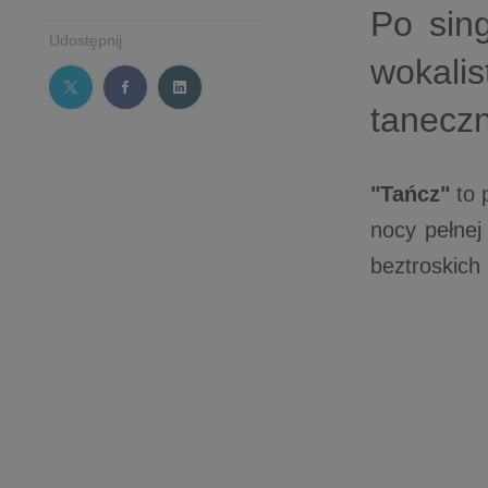
Po sing
Udostępnij
wokali
tanecz
"Tańcz"
to 
nocy pełnej
beztroskich