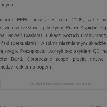
 innych.
kwartet
FEEL
powstał w roku 2005, założony 
, autora tekstów i gitarzystę Piotra Kupichę. O
hał Nowak (basista), Łukasz Kożuch (instrument
iński (perkusista) i w takim niezmiennym składz
siejszego. Początkowo tworzyli pod szyldem Q2, n
cha Band. Ostatecznie zespół przyjął nazwę
omiędzy rockiem a popem.
Aby wyświetlić treść poprawnie
zaakceptuj pliki cookies.
Udostępni
PDF
DOCX