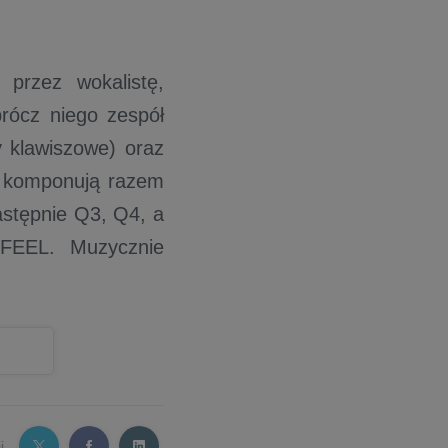
przez wokalistę,
prócz niego zespół
y klawiszowe) oraz
ie komponują razem
astępnie Q3, Q4, a
 FEEL. Muzycznie
j