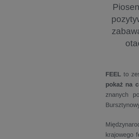
Piosen
pozyty
zabawa
ota
FEEL
to ze
pokaż na c
znanych po
Bursztynowy 
Międzynaro
krajowego f