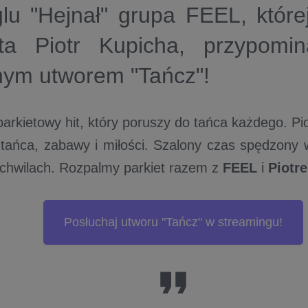
lu "Hejnał" grupa FEEL, które
sta Piotr Kupicha, przypomi
nym utworem "Tańcz"!
parkietowy hit, który poruszy do tańca każdego. P
 tańca, zabawy i miłości. Szalony czas spędzony w
 chwilach. Rozpalmy parkiet razem z
FEEL
i
Piotr
Posłuchaj utworu "Tańcz" w streamingu!