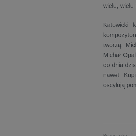
wielu, wielu
Katowicki 
kompozytora
tworzą: Mic
Michał Opal
do dnia dzi
nawet Kupi
oscylują p
Pobierz jako