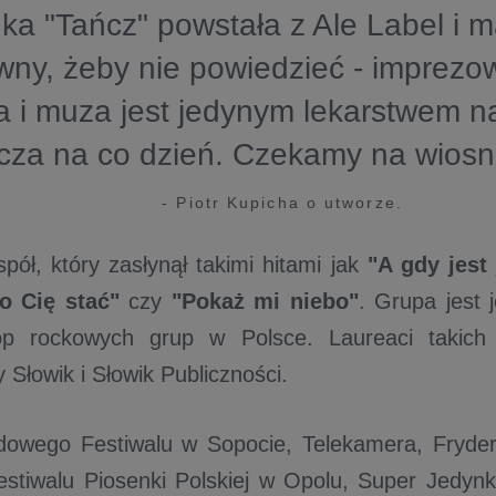
ka "Tańcz" powstała z Ale Label i 
wny, żeby nie powiedzieć - imprezo
 i muza jest jedynym lekarstwem na
cza na co dzień. Czekamy na wiosnę 
- Piotr Kupicha o utworze.
spół, który zasłynął takimi hitami jak
"A gdy jest
o Cię stać"
czy
"Pokaż mi niebo"
. Grupa jest 
p rockowych grup w Polsce. Laureaci takich 
Słowik i Słowik Publiczności.
dowego Festiwalu w Sopocie, Telekamera, Fryder
estiwalu Piosenki Polskiej w Opolu, Super Jedynk