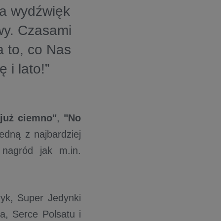
ma wydźwięk
wy. Czasami
 to, co Nas
i lato!”
 już ciemno"
,
"No
jedną z najbardziej
nagród jak m.in.
yk, Super Jedynki
a, Serce Polsatu i