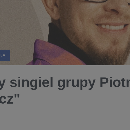
KA
 singiel grupy Piot
cz"