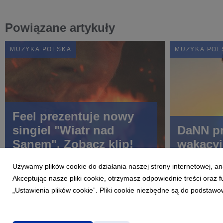
Powiązane artykuły
MUZYKA POLSKA
MUZYKA POL
Feel prezentuje nowy
singiel "Wiatr nad
DaNN pr
Sanem". Zobacz klip!
wakacyj
Używamy plików cookie do działania naszej strony internetowej, an
Akceptując nasze pliki cookie, otrzymasz odpowiednie treści oraz
„Ustawienia plików cookie”. Pliki cookie niezbędne są do podstawo