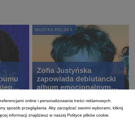
MUZYKA POLSKA
Zofia Justyńska
lbumu
zapowiada debiutancki
kiego.
album emocjonalnym
duetem. Posłuchaj „bez
referencjami online i personalizowania treści reklamowych.
ciebie” z udziałem Kuby
ony sposób przeglądania. Aby zarządzać swoimi wyborami, kliknij
Folwarcznego
ej informacji znajdziesz w naszej Polityce plików cookie.