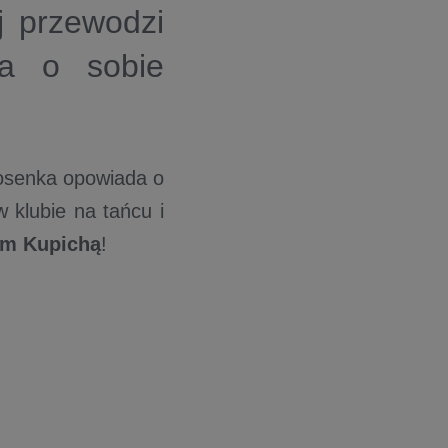
j przewodzi
na o sobie
iosenka opowiada o
 klubie na tańcu i
em Kupichą
!