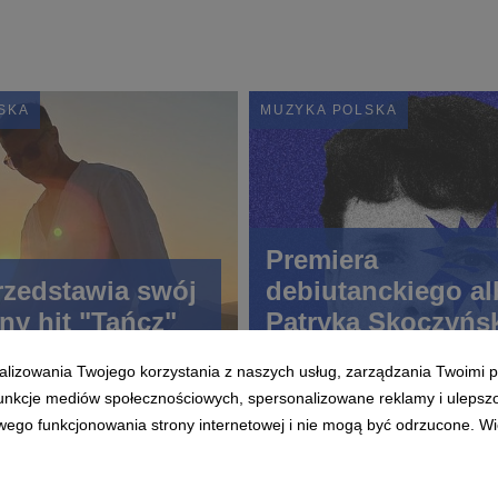
SKA
MUZYKA POLSKA
Premiera
zedstawia swój
debiutanckiego a
ny hit "Tańcz"
Patryka Skoczyńs
„Przed i po” to
alizowania Twojego korzystania z naszych usług, zarządzania Twoimi p
muzyczny zapis
 funkcje mediów społecznościowych, spersonalizowane reklamy i ulepsz
sześcioletniej
wego funkcjonowania strony internetowej i nie mogą być odrzucone. Więc
transformacji