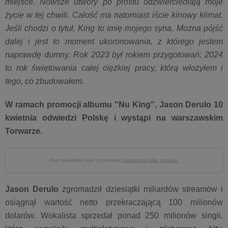
miejsce. Nowsze utwory po prostu odzwierciedlają moje
życie w tej chwili. Całość ma natomiast iście kinowy klimat.
Jeśli chodzi o tytuł, King to imię mojego syna. Można pójść
dalej i jest to moment ukoronowania, z którego jestem
naprawdę dumny. Rok 2023 był rokiem przygotowań; 2024
to rok świętowania całej ciężkiej pracy, którą włożyłem i
tego, co zbudowałem.
W ramach promocji albumu "Nu King", J
ason Derulo 10
kwietnia odwiedzi Polskę i wystąpi na warszawskim
Torwarze.
Aby wyświetlić treść poprawnie
zaakceptuj pliki cookies.
Jason Derulo
zgromadził dziesiątki miliardów streamów i
osiągnął wartość netto przekraczającą 100 milionów
dolarów. Wokalista sprzedał ponad 250 milionów singli,