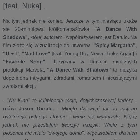
[feat. Nuka] .
Na tym jednak nie koniec. Jeszcze w tym miesiącu ukaże
się 20-minutowa krótkometrażówka
"A Dance With
Shadows"
, której autorem i współreżyserem jest Derulo. Na
film złożą się wizualizacje do utworów
"Spicy Margarita"
,
"U + I"
,
"Mad Love"
[feat. Young Boy Never Broke Again] i
"Favorite Song"
. Utrzymany w klimacie mrocznych
produkcji Marvela,
"A Dance With Shadows"
to muzyka
dopełniona intrygami, zdradami, romansem i nieustającymi
zwrotami akcji.
-
"Nu King" to kulminacja mojej dotychczasowej kariery -
mówi Jason Derulo.
- Minęło dziewięć lat od mojego
ostatniego pełnego albumu i wiele się wydarzyło. Nigdy
jednak nie przestałem tworzyć muzyki. Wiele z tych
piosenek nie miało "swojego domu", więc zrobiłem dla nich