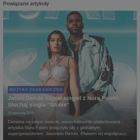
Powiązane artykuły
MUZYKA ZAGRANICZNA
Jason Derulo nagrał singiel z Norą Fatehi.
Słuchaj singla "Snake"
16 stycznia 2025
Ceniona na całym świecie, wszechstronnie utalentowana
artystka Nora Fatehi połączyła siły z globalnym
supergwiazdorem, Jasonem Derulo. Efektem tej współpracy
jest ich nowy singiel "Snake".