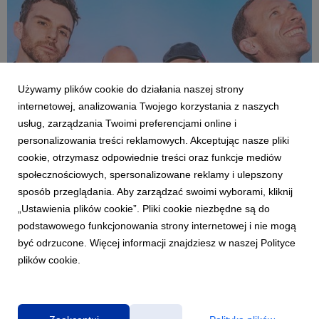
Używamy plików cookie do działania naszej strony
internetowej, analizowania Twojego korzystania z naszych
usług, zarządzania Twoimi preferencjami online i
personalizowania treści reklamowych. Akceptując nasze pliki
cookie, otrzymasz odpowiednie treści oraz funkcje mediów
społecznościowych, spersonalizowane reklamy i ulepszony
MUZYKA ZAGRANICZNA
sposób przeglądania. Aby zarządzać swoimi wyborami, kliknij
Coldplay „Moon Music” – album pełen miłości
i troski o planetę
„Ustawienia plików cookie”. Pliki cookie niezbędne są do
podstawowego funkcjonowania strony internetowej i nie mogą
4 października 2024
być odrzucone. Więcej informacji znajdziesz w naszej Polityce
Wyczekiwany dziesiąty album Coldplay, „Moon Music”, trafił
plików cookie.
dziś do sklepów i serwisów streamingowych.