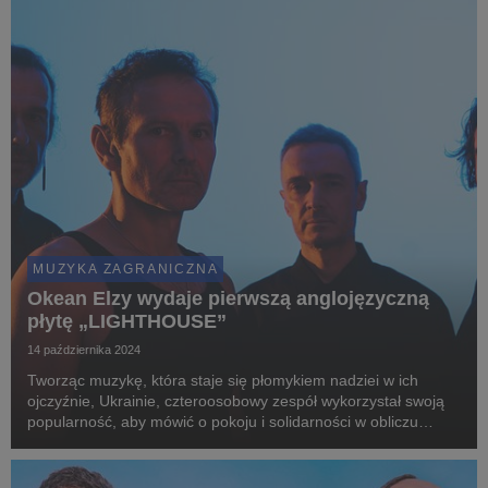
MUZYKA ZAGRANICZNA
Okean Elzy wydaje pierwszą anglojęzyczną
płytę „LIGHTHOUSE”
14 października 2024
Tworząc muzykę, która staje się płomykiem nadziei w ich
ojczyźnie, Ukrainie, czteroosobowy zespół wykorzystał swoją
popularność, aby mówić o pokoju i solidarności w obliczu
przeciwności losu, jednocześnie przybliżając bogatą kulturę
Ukrainy poprzez przejmujące teksty – N...