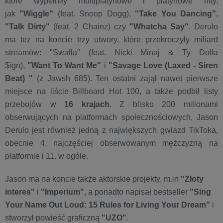
które wypełniły multiplatynowe i platynowe hity,
jak
"Wiggle"
(feat. Snoop Dogg),
"Take You Dancing"
,
"Talk Dirty"
(feat. 2 Chainz) czy
"Whatcha Say"
. Derulo
ma też na koncie trzy utwory, które przekroczyły miliard
streamów: "Swalla" (feat. Nicki Minaj & Ty Dolla
$ign),
"Want To Want Me"
i
"Savage Love (Laxed - Siren
Beat) "
(z Jawsh 685). Ten ostatni zajął nawet pierwsze
miejsce na liście Billboard Hot 100, a także podbił listy
przebojów w
16 krajach
. Z blisko 200 milionami
obserwujących na platformach społecznościowych, Jason
Derulo jest również jedną z największych gwiazd TikToka,
obecnie 4. najczęściej obserwowanym mężczyzną na
platformie i 11. w ogóle.
Jason ma na koncie także aktorskie projekty, m.in
"Złoty
interes"
i
"Imperium"
, a ponadto napisał bestseller
"Sing
Your Name Out Loud: 15 Rules for Living Your Dream"
i
stworzył powieść graficzną
"UZO"
.