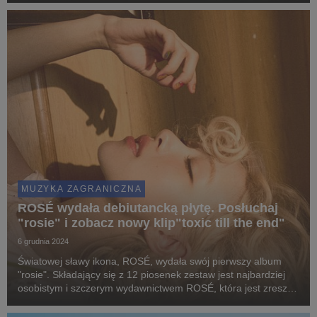
MUZYKA ZAGRANICZNA
ROSÉ wydała debiutancką płytę. Posłuchaj
"rosie" i zobacz nowy klip"toxic till the end"
6 grudnia 2024
Światowej sławy ikona, ROSÉ, wydała swój pierwszy album
"rosie". Składający się z 12 piosenek zestaw jest najbardziej
osobistym i szczerym wydawnictwem ROSÉ, która jest zresztą
współautorką i producentką wykonawczą całego projektu.