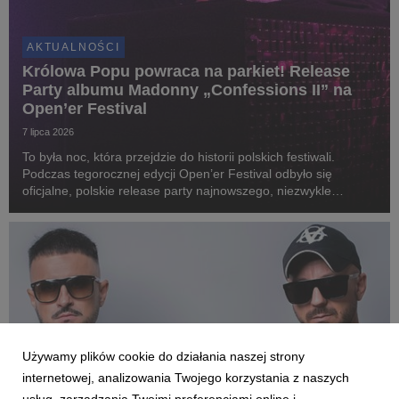
AKTUALNOŚCI
Królowa Popu powraca na parkiet! Release
Party albumu Madonny „Confessions II” na
Open’er Festival
7 lipca 2026
To była noc, która przejdzie do historii polskich festiwali.
Podczas tegorocznej edycji Open’er Festival odbyło się
oficjalne, polskie release party najnowszego, niezwykle
wyczekiwanego albumu Madonny „Confessions II” pod nazwą
„CLUB CONFESSIONS”. Gościem specjalnym wyda...
Używamy plików cookie do działania naszej strony
internetowej, analizowania Twojego korzystania z naszych