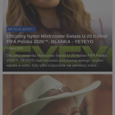
AKTUALNOŚCI
Oficjalny hymn Mistrzostw Świata U-20 Kobiet
FIFA Polska 2026™. BLANKA - YEYEYO
31 lipca 2026
Oficjalna piosenka Mistrzostw Świata U-20 Kobiet FIFA Polska
2026™, YEYEYO daje mnóstwo pozytywnej energii i szybko
wpada w ucho. Gdy tylko rozpocznie się pierwszy mecz,
wszystkich nas ogarnie piłkarska gorączka. To samo dotyczy
tego utworu!