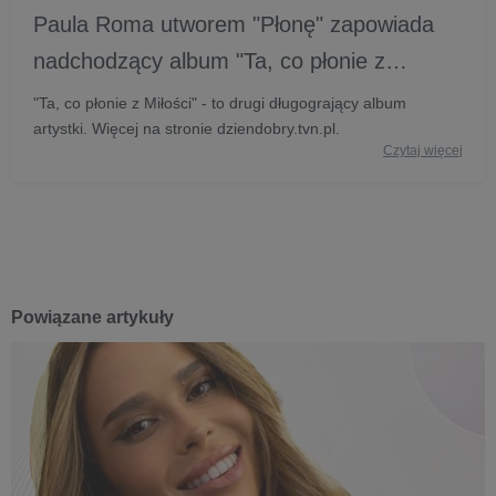
Paula Roma utworem "Płonę" zapowiada
nadchodzący album "Ta, co płonie z
Miłości" - Dzień Dobry TVN
"Ta, co płonie z Miłości" - to drugi długogrający album
artystki. Więcej na stronie dziendobry.tvn.pl.
Czytaj więcej
Powiązane artykuły