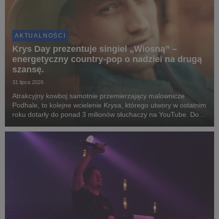
AKTUALNOŚCI
Krys Day prezentuje singiel „Wiosną” –
energetyczny country-pop o nadziei na drugą
szansę.
31 lipca 2026
Atrakcyjny kowboj samotnie przemierzający malownicze
Podhale, to kolejne wcielenie Krysa, którego utwory w ostatnim
roku dotarły do ponad 3 milionów słuchaczy na YouTube. Do
współpracy zaprosił czołówkę polskich instrumentalistów i
reżyserów.