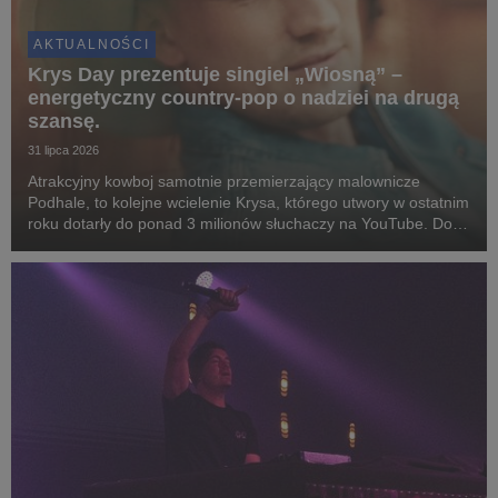
AKTUALNOŚCI
Krys Day prezentuje singiel „Wiosną” –
energetyczny country-pop o nadziei na drugą
szansę.
31 lipca 2026
Atrakcyjny kowboj samotnie przemierzający malownicze
Podhale, to kolejne wcielenie Krysa, którego utwory w ostatnim
roku dotarły do ponad 3 milionów słuchaczy na YouTube. Do
współpracy zaprosił czołówkę polskich instrumentalistów i
reżyserów.