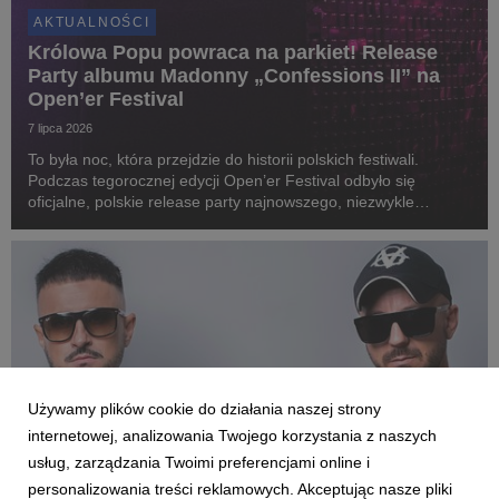
AKTUALNOŚCI
Królowa Popu powraca na parkiet! Release
Party albumu Madonny „Confessions II” na
Open’er Festival
7 lipca 2026
To była noc, która przejdzie do historii polskich festiwali.
Podczas tegorocznej edycji Open’er Festival odbyło się
oficjalne, polskie release party najnowszego, niezwykle
wyczekiwanego albumu Madonny „Confessions II” pod nazwą
„CLUB CONFESSIONS”. Gościem specjalnym wyda...
Używamy plików cookie do działania naszej strony
internetowej, analizowania Twojego korzystania z naszych
usług, zarządzania Twoimi preferencjami online i
personalizowania treści reklamowych. Akceptując nasze pliki