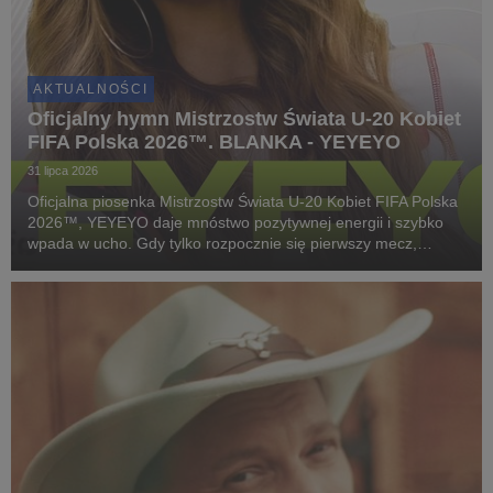
AKTUALNOŚCI
Oficjalny hymn Mistrzostw Świata U-20 Kobiet
FIFA Polska 2026™. BLANKA - YEYEYO
31 lipca 2026
Oficjalna piosenka Mistrzostw Świata U-20 Kobiet FIFA Polska
2026™, YEYEYO daje mnóstwo pozytywnej energii i szybko
wpada w ucho. Gdy tylko rozpocznie się pierwszy mecz,
wszystkich nas ogarnie piłkarska gorączka. To samo dotyczy
tego utworu!