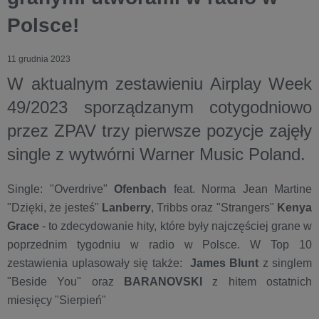
Polsce!
11 grudnia 2023
W aktualnym zestawieniu Airplay Week
49/2023 sporządzanym cotygodniowo
przez ZPAV trzy pierwsze pozycje zajęły
single z wytwórni Warner Music Poland.
Single: "Overdrive"
Ofenbach
feat. Norma Jean Martine
"Dzięki, że jesteś"
Lanberry
, Tribbs oraz "Strangers"
Kenya
Grace
- to zdecydowanie hity, które były najczęściej grane w
poprzednim tygodniu w radio w Polsce. W Top 10
zestawienia uplasowały się także:
J
ames Blunt
z singlem
"Beside You" oraz
BARANOVSKI
z hitem ostatnich
miesięcy "Sierpień"