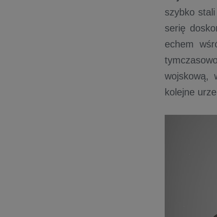
szybko stal
serię dosko
echem wśró
tymczasowo 
wojskową, 
kolejne urz