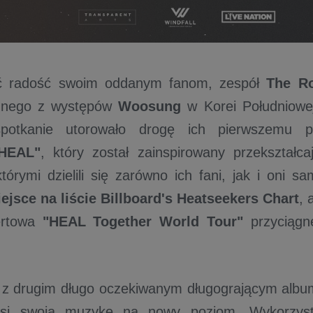
ć radość swoim oddanym fanom, zespół
The R
dnego z występów
Woosung
w Korei Południowe
potkanie utorowało drogę ich pierwszemu p
HEAL"
, który został zainspirowany przekształca
 którymi dzielili się zarówno ich fani, jak i oni 
iejsce na liście Billboard's Heatseekers Chart
, 
ertowa
"HEAL Together World Tour"
przyciągn
z z drugim długo oczekiwanym długogrającym al
i swoją muzykę na nowy poziom. Wykorzystu