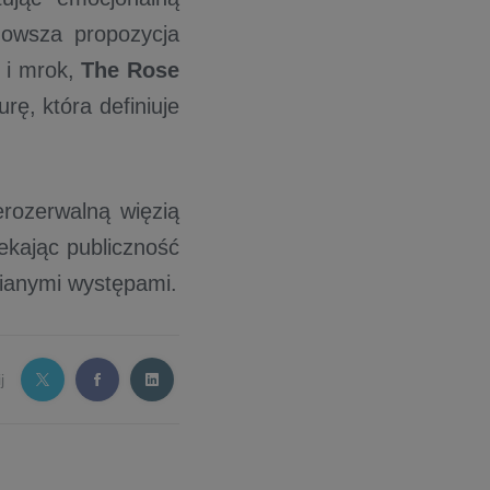
nowsza propozycja
o i mrok,
The Rose
rę, która definiuje
erozerwalną więzią
ekając publiczność
ianymi występami.
j