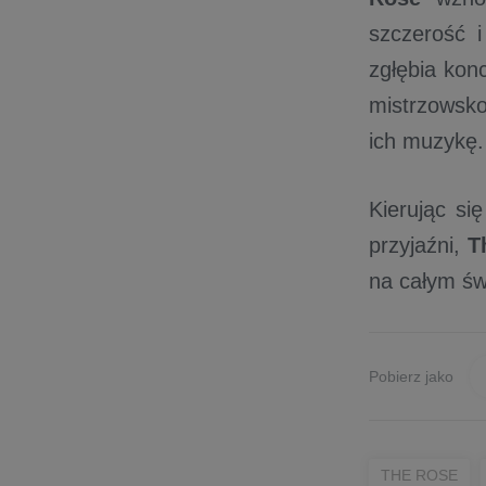
szczerość 
zgłębia kon
mistrzowsko 
ich muzykę.
Kierując si
przyjaźni,
T
na całym św
Pobierz jako
THE ROSE