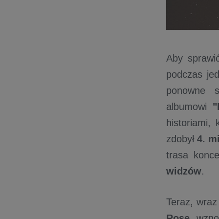
Aby sprawi
podczas je
ponowne s
albumowi
"
historiami,
zdobył
4. m
trasa konc
widzów
.
Teraz, wra
Rose
wznos