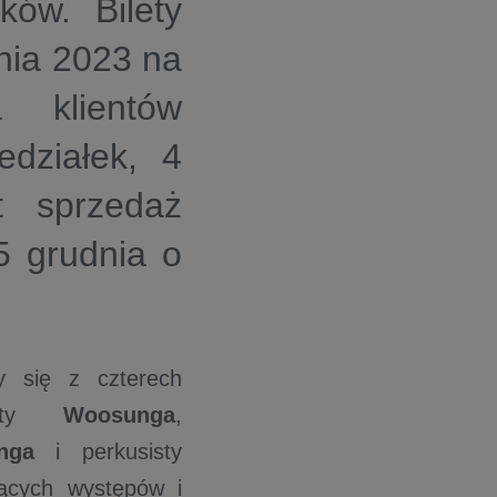
ów. Bilety
nia 2023 na
 klientów
edziałek, 4
t sprzedaż
5 grudnia o
y się z czterech
zysty
Woosunga
,
nga
i perkusisty
jących występów i