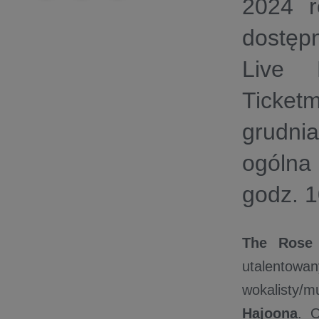
2024 r
dostęp
Live 
Ticket
grudni
ogólna
godz. 
The Rose
utalento
wokalisty/m
Hajoona
. 