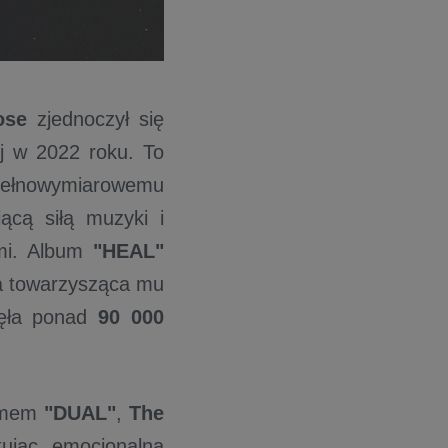
ose
zjednoczył się
j w 2022 roku. To
ełnowymiarowemu
jącą siłą muzyki i
sami. Album
"HEAL"
a towarzysząca mu
ęła ponad
90 000
bumem
"DUAL"
,
The
jąc emocjonalną