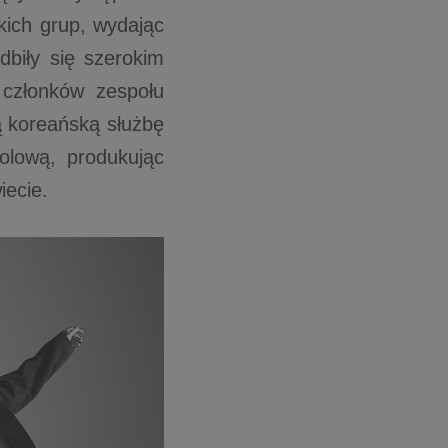
kich grup, wydając
dbiły się szerokim
członków zespołu
ą koreańską służbę
olową, produkując
iecie.