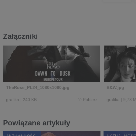
Załączniki
TheRose_PL24_1080x1080.jpg
B&W.jpg
grafika
|
240 KB
Pobierz
grafika
|
9,73 
Powiązane artykuły