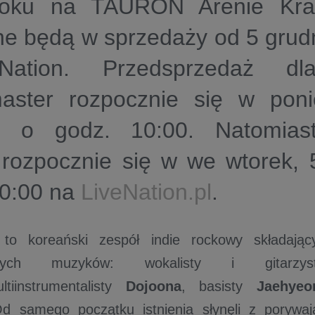
oku na TAURON Arenie Krak
ne będą w sprzedaży od 5 grud
Nation. Przedsprzedaż dla
master rozpocznie się w poni
a o godz. 10:00. Natomias
 rozpocznie się w we wtorek, 
10:00 na
LiveNation.pl
.
to koreański zespół indie rockowy składając
wanych muzyków: wokalisty i gitar
ultiinstrumentalisty
Dojoona
, basisty
Jaehyeo
Od samego początku istnienia słynęli z porywa