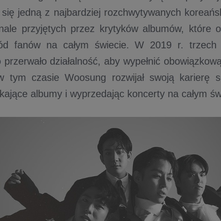
i się jedną z najbardziej rozchwytywanych koreańs
nale przyjętych przez krytyków albumów, które o
d fanów na całym świecie. W 2019 r. trzech 
przerwało działalność, aby wypełnić obowiązkow
w tym czasie Woosung rozwijał swoją karierę s
ekające albumy i wyprzedając koncerty na całym św