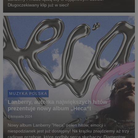
Długoczekiwany klip już w sieci!
MUZYKA POLSKA
Lanberry, autorka największych hitów
prezentuje nowy album „Heca”!
8 listopada 2024
Nowy album Lanberry "Heca" pełen hitów, emocji i
niespodzianek jest już dostępny! Na krążku znajdziemy aż trzy
radiowe przeboje, które podbiły serca słuchaczy: Diamentowe