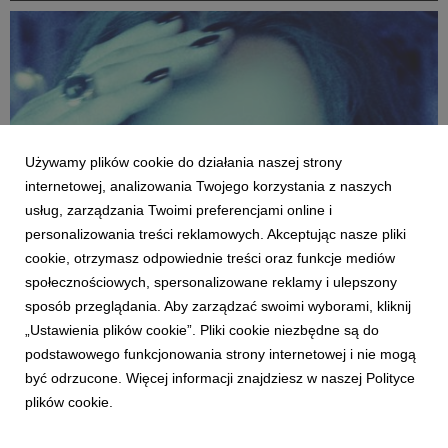
"Cyrkiem" i oczywiście diamentowym "D...
Używamy plików cookie do działania naszej strony
internetowej, analizowania Twojego korzystania z naszych
usług, zarządzania Twoimi preferencjami online i
personalizowania treści reklamowych. Akceptując nasze pliki
cookie, otrzymasz odpowiednie treści oraz funkcje mediów
społecznościowych, spersonalizowane reklamy i ulepszony
MUZYKA POLSKA
sposób przeglądania. Aby zarządzać swoimi wyborami, kliknij
Lanberry z nowym siglem "Fejk"
„Ustawienia plików cookie”. Pliki cookie niezbędne są do
1 sierpnia 2024
podstawowego funkcjonowania strony internetowej i nie mogą
- Typowa piosenka dla besties, które wspierają się w trudnych
być odrzucone. Więcej informacji znajdziesz w naszej Polityce
chwilach - mówi o swoim najnowszym wydawnictwie Lanberry.
plików cookie.
Artystka, której dwa ostatnie single nabiły w cyfrze grubo
ponad 90 milionów odtworzeń, publikuje utwór pod nie-tak-
znowu-oczywistym tytułem “Fejk”.