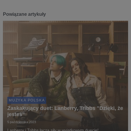
Powiązane artykuły
MUZYKA POLSKA
Zaskakujący duet: Lanberry, Tribbs "Dzięki, że
jesteś"
5 października 2023
Lanberry i Tribbs łączą siły w wyjątkowym duecie!