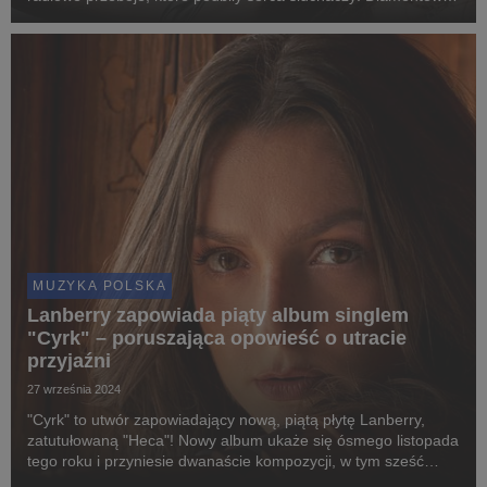
"Dzięki że jesteś" z udziałem Tribbsa, introspektywne "Co ja
robię tu", które zdobyło status Platyny...
MUZYKA POLSKA
Lanberry zapowiada piąty album singlem
"Cyrk" – poruszająca opowieść o utracie
przyjaźni
27 września 2024
"Cyrk" to utwór zapowiadający nową, piątą płytę Lanberry,
zatutułowaną "Heca"! Nowy album ukaże się ósmego listopada
tego roku i przyniesie dwanaście kompozycji, w tym sześć
dotychczas wydanych singli, z "Co ja robię tu", wspomnianym