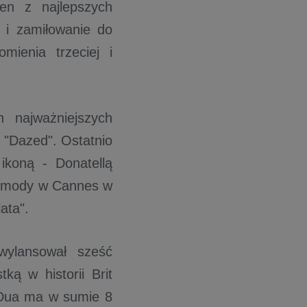
en z najlepszych
 i zamiłowanie do
mienia trzeciej i
 najważniejszych
 "Dazed". Ostatnio
ikoną - Donatellą
ie mody w Cannes w
ata".
wylansował sześć
tką w historii Brit
. Dua ma w sumie 8