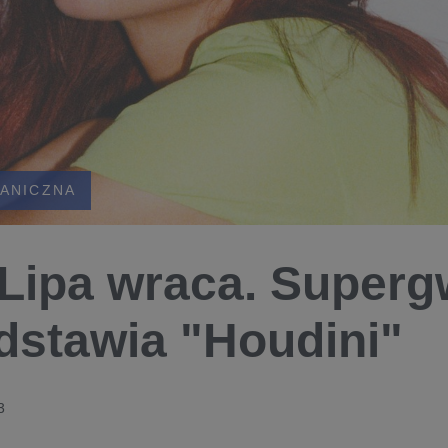
ANICZNA
Lipa wraca. Superg
dstawia "Houdini"
3