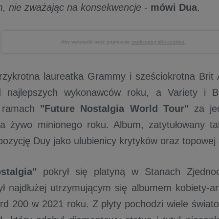
, nie zważając na konsekwencje
-
mówi Dua
.
Aby wyświetlić treść poprawnie
zaakceptuj pliki cookies.
trzykrotna laureatka Grammy i sześciokrotna Brit
 najlepszych wykonawców roku, a Variety i Bil
w ramach
"Future Nostalgia World Tour"
za jed
a żywo minionego roku. Album, zatytułowany ta
ozycję Duy jako ulubienicy krytyków oraz topowej a
ostalgia"
pokrył się platyną w Stanach Zjednoc
 był najdłużej utrzymującym się albumem kobiety-ar
oard 200 w 2021 roku. Z płyty pochodzi wiele świa