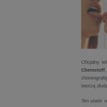
Oficjalny t
Chemetoff
choreografi
tworzą złud
Ten utwór r