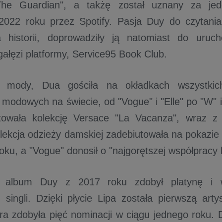
The Guardian", a takżę został uznany za jed
2022 roku przez Spotify. Pasja Duy do czytania
 historii, doprowadziły ją natomiast do urucho
gałęzi platformy, Service95 Book Club.
 mody, Dua gościła na okładkach wszystkich
odowych na świecie, od "Vogue" i "Elle" po "W" i
ktowała kolekcję Versace "La Vacanza", wraz z 
lekcja odzieży damskiej zadebiutowała na pokaz
ku, a "Vogue" donosił o "najgorętszej współpracy l
i album Duy z 2017 roku zdobył platynę i 
singli. Dzięki płycie Lipa została pierwszą artys
ra zdobyła pięć nominacji w ciągu jednego roku