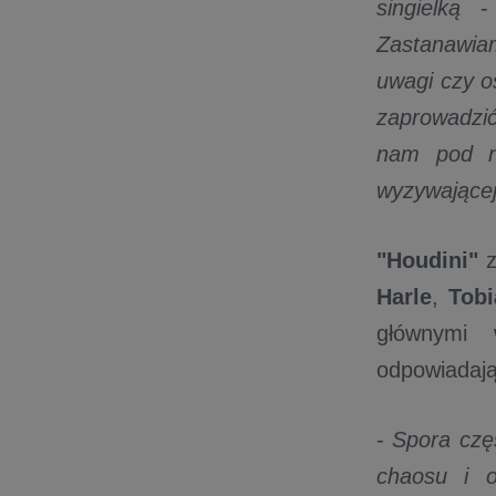
singielką
Zastanawia
uwagi czy o
zaprowadzić
nam pod no
wyzywającej
"Houdini"
Harle
,
Tobi
głównymi 
odpowiadaj
-
Spora czę
chaosu i o