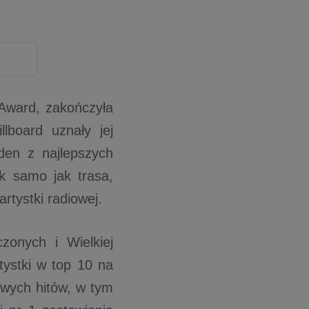
 Award, zakończyła
lboard uznały jej
en z najlepszych
k samo jak trasa,
rtystki radiowej.
zonych i Wielkiej
tystki w top 10 na
towych hitów, w tym