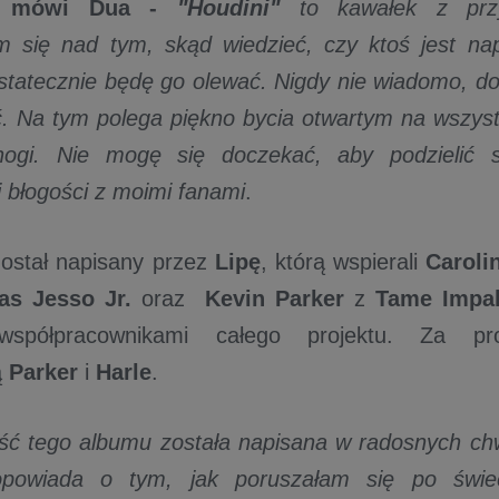
-
mówi
Dua -
"Houdini"
to kawałek z prz
m się nad tym, skąd wiedzieć, czy ktoś jest na
statecznie będę go olewać. Nigdy nie wiadomo, 
. Na tym polega piękno bycia otwartym na wszyst
gi. Nie mogę się doczekać, aby podzielić 
 błogości z moimi fanami
.
został napisany przez
Lipę
, którą wspierali
Caroli
as Jesso Jr.
oraz
Kevin Parker
z
Tame Impa
współpracownikami całego projektu. Za pro
ą
Parker
i
Harle
.
ść tego albumu została napisana w radosnych chw
powiada o tym, jak poruszałam się po świec