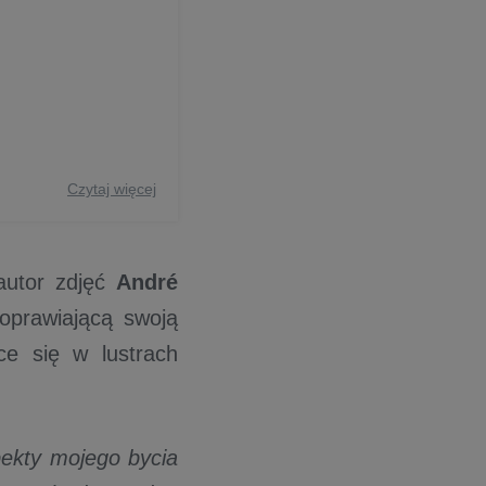
Czytaj więcej
utor zdjęć
André
poprawiającą swoją
ące się w lustrach
pekty mojego bycia