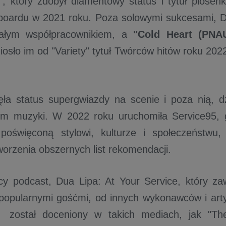
"
, który zdobył diamentowy status i tytuł piosenk
lboardu w 2021 roku. Poza solowymi sukcesami, 
iałym współpracownikiem, a
"Cold Heart (PNA
osło im od "Variety" tytuł Twórców hitów roku 202
ła status supergwiazdy na scenie i poza nią, d
em muzyki. W 2022 roku uruchomiła Service95, g
poświęconą stylowi, kulturze i społeczeństwu, 
orzenia obszernych list rekomendacji.
y podcast, Dua Lipa: At Your Service, który za
opularnymi gośćmi, od innych wykonawców i arty
, został doceniony w takich mediach, jak "Th