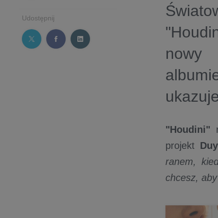
Świato
Udostępnij
"Houdin
nowy r
albumi
ukazuje
"Houdini"
projekt
Du
ranem, kie
chcesz, aby