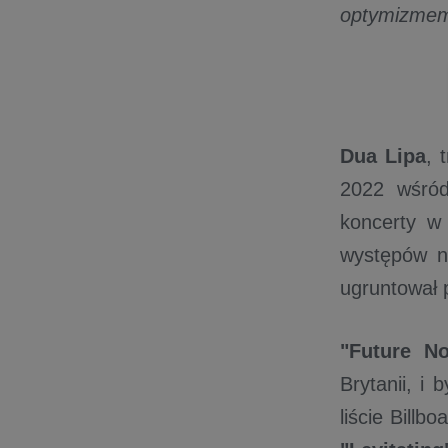
optymizmem
Dua Lipa
, 
2022 wśród
koncerty 
występów n
ugruntował p
"Future N
Brytanii, i
liście Billb