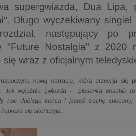
wa supergwiazda, Dua Lipa, 
i"
. Długo wyczekiwany singiel
ozdział, następujący po p
e "Future Nostalgia" z 2020 
 się wraz z oficjalnym teledysk
rozpoczyna nową narrację, która przewija się 
y
. Jak wyjaśnia gwiazda -
piosenka uosabia t
dy noc dobiega końca i jesteś trochę spocony, 
 impreza się skończyła
.