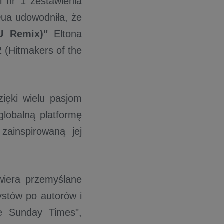
i nr 1 zestawienia
Dua udowodniła, że
U Remix)"
Eltona
2 (Hitmakers of the
zięki wielu pasjom
lobalną platformę
zainspirowaną jej
wiera przemyślane
stów po autorów i
e Sunday Times",