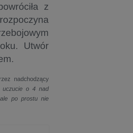
powróciła z
 rozpoczyna
rzebojowym
roku. Utwór
iem.
przez nadchodzący
o uczucie o 4 nad
ale po prostu nie