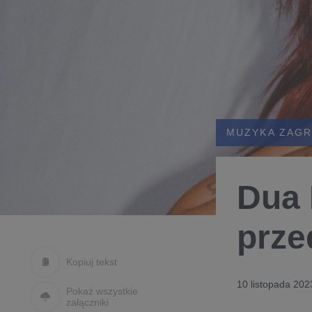
MUZYKA ZAGR
Dua 
prze
Kopiuj tekst
10 listopada 202
Pokaż wszystkie
załączniki