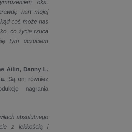
ymrużeniem oka.
prawdę wart mojej
dokąd coś może nas
ko, co życie rzuca
się tym uczuciem
ne
Ailin,
Danny L.
la
. Są oni również
dukcję nagrania
ilach absolutnego
ie z lekkością i