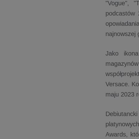
"Vogue", "
podcastów 
opowiadania
najnowszej 
Jako ikona
magazynów m
współproje
Versace. Ko
maju 2023 ro
Debiutanck
platynowych 
Awards, któ