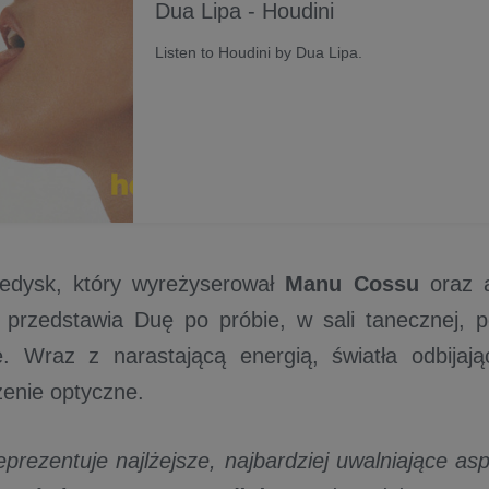
Dua Lipa - Houdini
Listen to Houdini by Dua Lipa.
eledysk, który wyreżyserował
Manu Cossu
oraz a
, przedstawia Duę po próbie, w sali tanecznej, 
ę. Wraz z narastającą energią, światła odbijaj
zenie optyczne.
eprezentuje najlżejsze, najbardziej uwalniające as