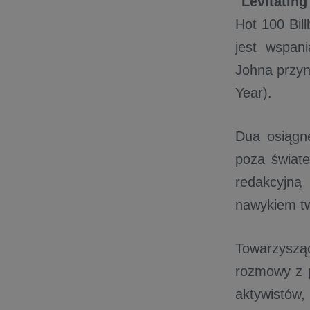
"Levitating
Hot 100 Bil
jest wspan
Johna przyni
Year).
Dua osiągnę
poza świat
redakcyjną 
nawykiem tw
Towarzysząc
rozmowy z p
aktywistów