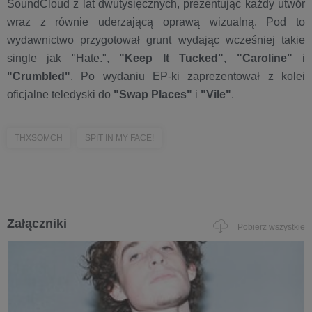
SoundCloud z lat dwutysięcznych, prezentując każdy utwór
wraz z równie uderzającą oprawą wizualną. Pod to
wydawnictwo przygotował grunt wydając wcześniej takie
single jak "Hate.",
"Keep It Tucked"
,
"Caroline"
i
"Crumbled"
. Po wydaniu EP-ki zaprezentował z kolei
oficjalne teledyski do
"Swap Places"
i
"Vile"
.
THXSOMCH
SPIT IN MY FACE!
Załączniki
Pobierz wszystkie