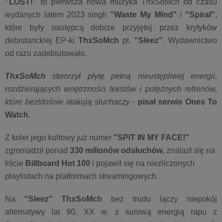
"LOST!"
to pierwsza nowa muzyka ThxSoMch od czasu
wydanych latem 2023 singli
"Waste My Mind"
i
"Spiral"
,
które były następcą dobrze przyjętej przez krytyków
debiutanckiej EP-ki
ThxSoMch
pt.
"Sleez"
. Wydawnictwo
od razu zadebiutowało.
ThxSoMch
stworzył płytę pełną nieustępliwej energii,
rozdzierających wnętrzności tekstów i potężnych refrenów,
które bezlitośnie atakują słuchaczy
-
pisał serwis Ones To
Watch
.
Z kolei jego kultowy już numer
"SPIT IN MY FACE!"
zgromadził ponad
330 milionów odsłuchów
, znalazł się na
liście
Billboard Hot 100
i pojawił się na niezliczonych
playlistach na platformach streamingowych.
Na
"Sleez"
ThxSoMch
bez trudu łączy niepokój
alternatywy lat 90. XX w. z surową energią rapu z