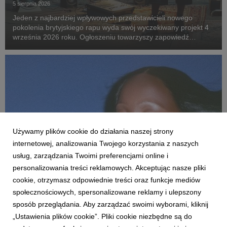
5 sierpnia 2026
Jeden z najbardziej wpływowych przedstawicieli nowego
pokolenia brytyjskiego rapu wyda swój wyczekiwany projekt 4
września 2026 roku. Ogłoszeniu towarzyszy zapowiedź
największej w karierze trasy po Wielkiej Brytanii i Europie.
Używamy plików cookie do działania naszej strony
internetowej, analizowania Twojego korzystania z naszych
usług, zarządzania Twoimi preferencjami online i
personalizowania treści reklamowych. Akceptując nasze pliki
MUZYKA ZAGRANICZNA
cookie, otrzymasz odpowiednie treści oraz funkcje mediów
Rachel Chinouriri prezentuje „One song away
społecznościowych, spersonalizowane reklamy i ulepszony
from crying”, pierwszą zapowiedź albumu „I
sposób przeglądania. Aby zarządzać swoimi wyborami, kliknij
think I spoke too soon”
„Ustawienia plików cookie”. Pliki cookie niezbędne są do
5 sierpnia 2026