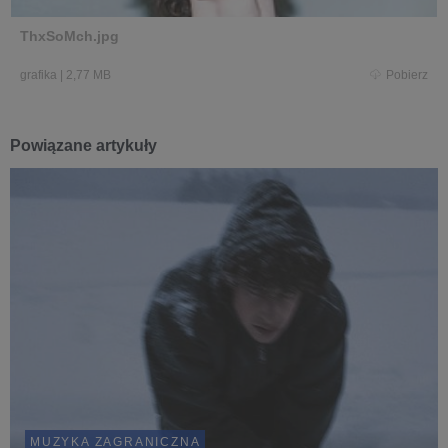
ThxSoMch.jpg
grafika
|
2,77 MB
Pobierz
Powiązane artykuły
MUZYKA ZAGRANICZNA