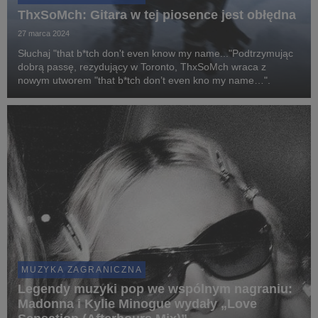
ThxSoMch: Gitara w tej piosence jest obłędna
27 marca 2024
Słuchaj "that b*tch don't even know my name..."Podtrzymując
dobrą passę, rezydujący w Toronto, ThxSoMch wraca z
nowym utworem "that b*tch don’t even kno my name…".
MUZYKA ZAGRANICZNA
Legendy muzyki pop we wspólnym nagraniu:
Madonna i Kylie Minogue wydały „Love