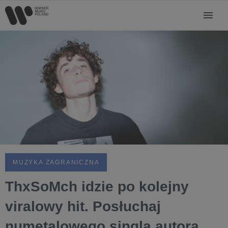
MUZYKA ZAGRANICZNA
ThxSoMch idzie po kolejny
viralowy hit. Posłuchaj
numetalowego singla autora