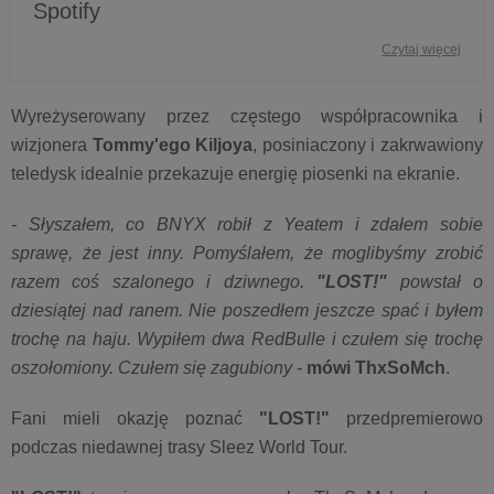
Spotify
Czytaj więcej
Wyreżyserowany przez częstego współpracownika i
wizjonera
Tommy'ego Kiljoya
, posiniaczony i zakrwawiony
teledysk idealnie przekazuje energię piosenki na ekranie.
- Słyszałem, co BNYX robił z Yeatem i zdałem sobie
sprawę, że jest inny. Pomyślałem, że moglibyśmy zrobić
razem coś szalonego i dziwnego.
"LOST!"
powstał o
dziesiątej nad ranem. Nie poszedłem jeszcze spać i byłem
trochę na haju. Wypiłem dwa RedBulle i czułem się trochę
oszołomiony. Czułem się zagubiony
-
mówi ThxSoMch
.
Fani mieli okazję poznać
"LOST!"
przedpremierowo
podczas niedawnej trasy Sleez World Tour.