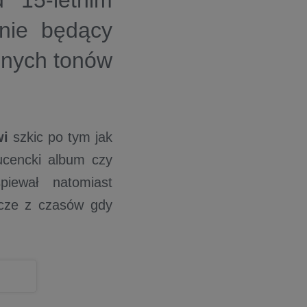
 15-letnim
nie będący
jnych tonów
wi
szkic po tym jak
ducencki album czy
piewał natomiast
zcze z czasów gdy