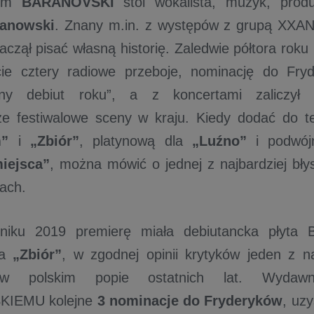
tem
BARANOVSKI
stoi wokalista, muzyk, produ
ranowski
. Znany m.in. z występów z grupą XXA
czął pisać własną historię. Zaledwie półtora roku 
ie cztery radiowe przeboje, nominację do Fryd
czny debiut roku”, a z koncertami zaliczył 
ze festiwalowe sceny w kraju. Kiedy dodać do te
”
i
„Zbiór”
, platynową dla
„Luźno”
i podwójn
iejsca”
, można mówić o jednej z najbardziej błys
tach.
rniku 2019 premierę miała debiutancka pły
a
„Zbiór”
, w zgodnej opinii krytyków jeden z n
 polskim popie ostatnich lat. Wydawnic
IEMU kolejne
3 nominacje do Fryderyków
, uz