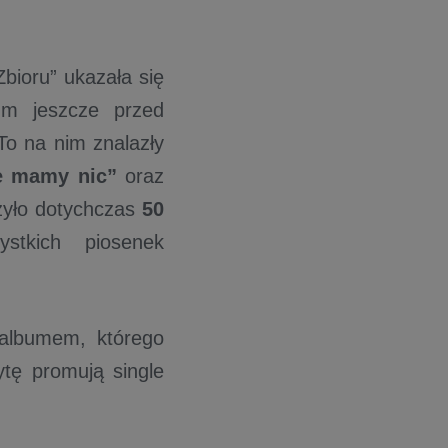
bioru” ukazała się
um jeszcze przed
To na nim znalazły
e mamy nic”
oraz
czyło dotychczas
50
stkich piosenek
albumem, którego
ytę promują single