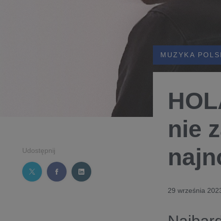
MUZYKA POLS
HOL
nie 
najn
Udostępnij
29 września 202