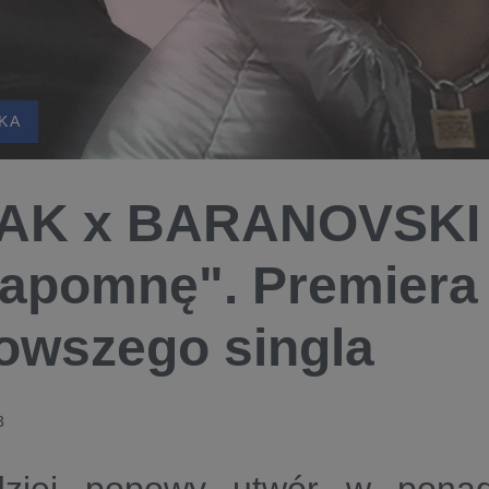
KA
AK x BARANOVSKI 
zapomnę". Premiera
owszego singla
3