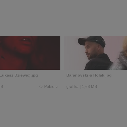
 Łukasz Dziewic).jpg
Baranovski & Holak.jpg
MB
Pobierz
grafika
|
1,68 MB