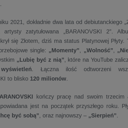
.
iku 2021, dokładnie dwa lata od debiutanckiego „Z
a artysty zatytułowana „BARANOVSKI 2”. Alb
krył się Złotem, dziś ma status Platynowej Płyty. 
przebojowe single:
„Momenty”
,
„Wolność”
,
„Ni
ystkim
„Lubię być z nią”
, które na YouTube zali
wyświetleń
. Łączna ilość odtworzeni wszy
 to blisko
120 milionów
.
ARANOVSKI
kończy pracę nad swoim trzecim 
powiadana jest na początek przyszłego roku. Pł
hcę być sobą”
, oraz najnowszy –
„Sierpień”
.