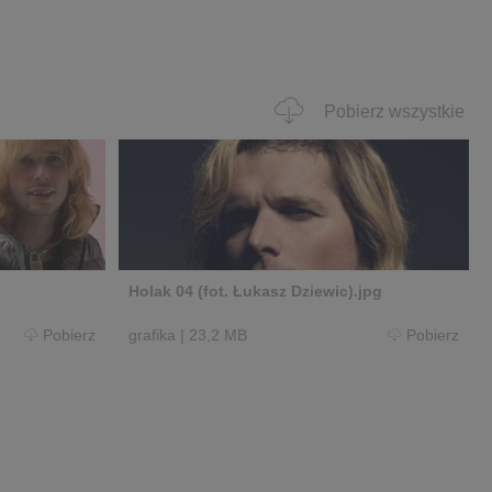
Pobierz wszystkie
Holak 04 (fot. Łukasz Dziewic).jpg
Pobierz
grafika
|
23,2 MB
Pobierz