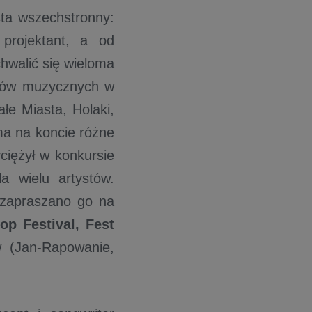
sta wszechstronny:
 projektant, a od
hwalić się wieloma
któw muzycznych w
łe Miasta, Holaki,
ma na koncie różne
ciężył w konkursie
a wielu artystów.
 zapraszano go na
op Festival, Fest
w (Jan-Rapowanie,