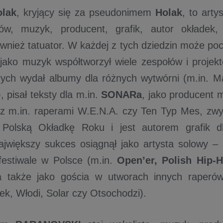
olak
, kryjący się za pseudonimem
Holak
, to arty
tów, muzyk, producent, grafik, autor okładek,
wnież tatuator. W każdej z tych dziedzin może poc
jako muzyk współtworzył wiele zespołów i proje
ych wydał albumy dla różnych wytwórni (m.in. Ma
 pisał teksty dla m.in.
SONARa
, jako producent 
z m.in. raperami W.E.N.A. czy Ten Typ Mes, zwy
 Polską Okładkę Roku i jest autorem grafik dl
jwiększy sukces osiągnął jako artysta solowy –
festiwale w Polsce (m.in.
Open’er, Polish Hip-H
a także jako gościa w utworach innych raperó
ek, Włodi, Solar czy Otsochodzi).