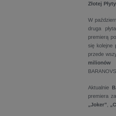
Złotej Płyty
W październ
druga płyt
premierą po
się kolejne 
przede wsz
milionów 
BARANOVSKI
Aktualnie
B
premiera za
„Joker”
,
„C