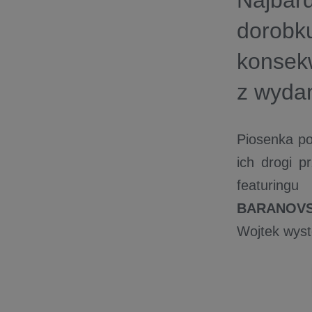
Najbar
dorobk
konsek
z wyda
Piosenka po
ich drogi p
featuring
BARANOVS
Wojtek wys