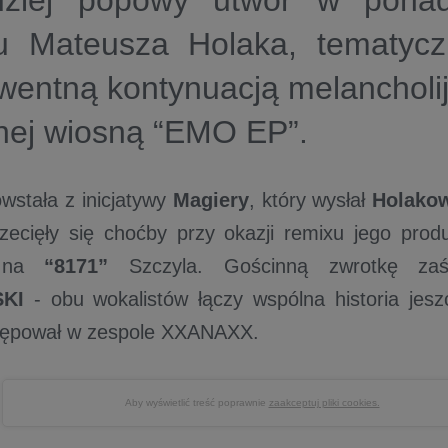
dziej popowy utwór w ponad
u Mateusza Holaka, tematycz
wentną kontynuacją melancholi
nej wiosną “EMO EP”.
wstała z inicjatywy
Magiery
, który wysłał
Holako
rzecięły się choćby przy okazji remixu jego pro
u na
“8171”
Szczyla. Gościnną zwrotkę zaś
KI
- obu wokalistów łączy wspólna historia jes
tępował w zespole XXANAXX.
Aby wyświetlić treść poprawnie
zaakceptuj pliki cookies.