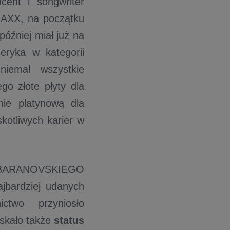
cent i songwriter
NAXX, na początku
później miał już na
eryka w kategorii
niemal wszystkie
go złote płyty dla
ie platynową dla
kotliwych karier w
ta BARANOVSKIEGO
ajbardziej udanych
two przyniosło
yskało także
status