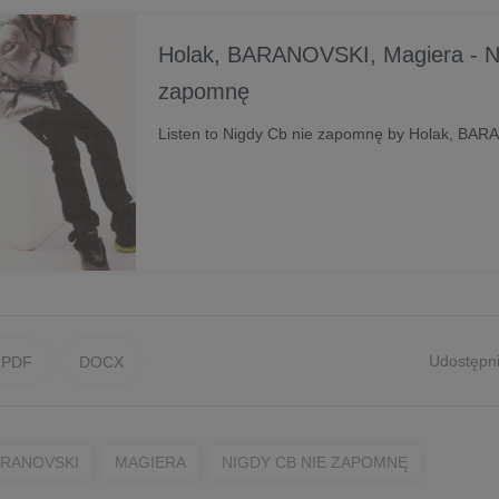
Holak, BARANOVSKI, Magiera - N
zapomnę
Listen to Nigdy Cb nie zapomnę by Holak, BAR
Udostępni
PDF
DOCX
RANOVSKI
MAGIERA
NIGDY CB NIE ZAPOMNĘ