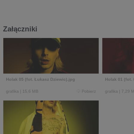
Załączniki
Holak 05 (fot. Łukasz Dziewic).jpg
Holak 01 (fot.
grafika
|
15,6 MB
Pobierz
grafika
|
7,29 