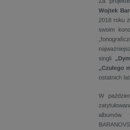
Za projek
Wojtek Ba
2018 roku za
swoim konc
„fonografi
najważniejs
singli
„Dym
„Czułego m
ostatnich la
W paździe
zatytułowan
albumów w
BARANOVSK