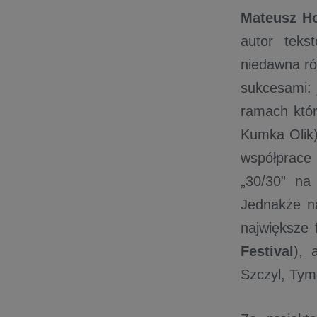
Mateusz H
autor teks
niedawna ró
sukcesami: 
ramach któr
Kumka Olik),
współprace 
„30/30” na
Jednakże na
największe 
Festival
), 
Szczyl, Tym