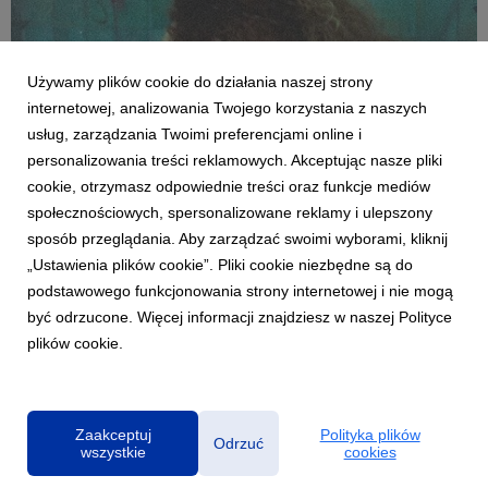
Używamy plików cookie do działania naszej strony
internetowej, analizowania Twojego korzystania z naszych
usług, zarządzania Twoimi preferencjami online i
personalizowania treści reklamowych. Akceptując nasze pliki
cookie, otrzymasz odpowiednie treści oraz funkcje mediów
MUZYKA ZAGRANICZNA
społecznościowych, spersonalizowane reklamy i ulepszony
Bella Kay wydaje debiutancki album "My
sposób przeglądania. Aby zarządzać swoimi wyborami, kliknij
Reckless Abandon"
„Ustawienia plików cookie”. Pliki cookie niezbędne są do
16 lipca 2026
podstawowego funkcjonowania strony internetowej i nie mogą
Bella Kay wkracza w rok pełen emocji. Wylansowała przebój
być odrzucone. Więcej informacji znajdziesz w naszej Polityce
"iloveitiloveitiloveit" i właśnie kończy debiutancki album. W jej
plików cookie.
koncertach wyczuwa się pewną surowość, która budzi w
widzach autentyczne emocje.
Zaakceptuj
Polityka plików
Odrzuć
wszystkie
cookies