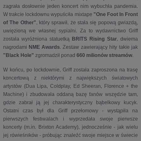
zagrała dosłownie jeden koncert nim wybuchła pandemia.
W trakcie lockdownu wypuściła mixtape
"One Foot In Front
of The Other"
, który sprawił, że stała się popową gwiazdą,
uwięzioną we własnej sypialni. Za to wydawnictwo Griff
została wyróżniona statuetką
BRITS Rising Star
, dwiema
nagrodami
NME Awards
. Zestaw zawierający hity takie jak
"Black Hole"
zgromadził ponad
660 milionów streamów
.
W końcu, po lockdownie, Griff została zaproszona na trasę
koncertową z niektórymi z największych światowych
artystów (Dua Lipa, Coldplay, Ed Sheeran, Florence + the
Machine) i zbudowała oddaną bazę fanów wszędzie tam,
gdzie zabrał ją jej charakterystyczny bąbelkowy kucyk.
Ostatni czas był dla Griff przełomowy - wystąpiła na
pierwszych festiwalach i wyprzedała swoje pierwsze
koncerty (m.in. Brixton Academy), jednocześnie - jak wielu
jej rówieśników - próbując znaleźć swoje miejsce w świecie