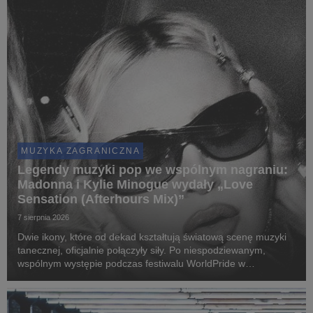
MUZYKA ZAGRANICZNA
Legendy muzyki pop we wspólnym nagraniu:
Madonna i Kylie Minogue wydały „Love
Sensation (Afterhours Mix)”
7 sierpnia 2026
Dwie ikony, które od dekad kształtują światową scenę muzyki
tanecznej, oficjalnie połączyły siły. Po niespodziewanym,
wspólnym występie podczas festiwalu WorldPride w
Amsterdamie, Madonna i Kylie Minogue zaprezentowały „Love
Sensation (Afterhours Mix)”.