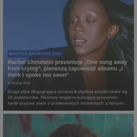
MUZYKA ZAGRANICZNA
Rachel Chinouriri prezentuje „One song away
from crying”, pierwszą zapowiedź albumu „I
think I spoke too soon”
5 sierpnia 2026
Druga płyta długogrająca uznanej brytyjskiej artystki ukaże się
16 października. Pierwszy singiel to pulsujący groove’em,
synth-popowy utwór o przełomowych momentach, z którymi
mierzy się każdy z nas.