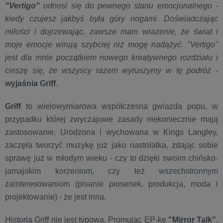
"Vertigo"
odnosi się do pewnego stanu emocjonalnego -
kiedy czujesz jakbyś była góry nogami. Doświadczając
miłości i dojrzewając, zawsze mam wrażenie, że świat i
moje emocje wirują szybciej niż mogę nadążyć. "Vertigo"
jest dla mnie początkiem nowego kreatywnego rozdziału i
cieszę się, że wszyscy razem wyruszymy w tę podróż
-
wyjaśnia Griff
.
Griff
to wielowymiarowa współczesna gwiazda popu, w
przypadku której zwyczajowe zasady niekoniecznie mają
zastosowanie. Urodzona i wychowana w Kings Langley,
zaczęła tworzyć muzykę już jako nastolatka, zdając sobie
sprawę już w młodym wieku - czy to dzięki swoim chińsko-
jamajskim korzeniom, czy też wszechstronnym
zainteresowaniom (pisanie piosenek, produkcja, moda i
projektowanie) - że jest inna.
Historia Griff nie jest typowa. Promując EP-kę
"Mirror Talk"
,