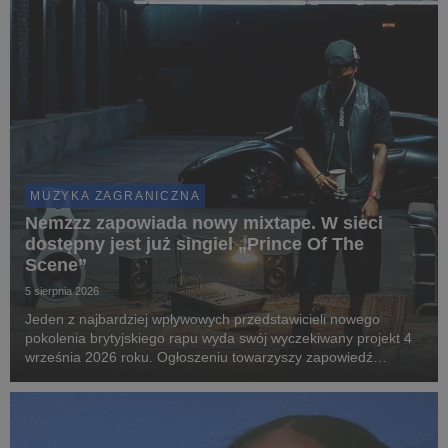
MUZYKA ZAGRANICZNA
Nemzzz zapowiada nowy mixtape. W sieci
dostępny jest już singiel „Prince Of The
Scene”
5 sierpnia 2026
Jeden z najbardziej wpływowych przedstawicieli nowego
pokolenia brytyjskiego rapu wyda swój wyczekiwany projekt 4
września 2026 roku. Ogłoszeniu towarzyszy zapowiedź
największej w karierze trasy po Wielkiej Brytanii i Europie.