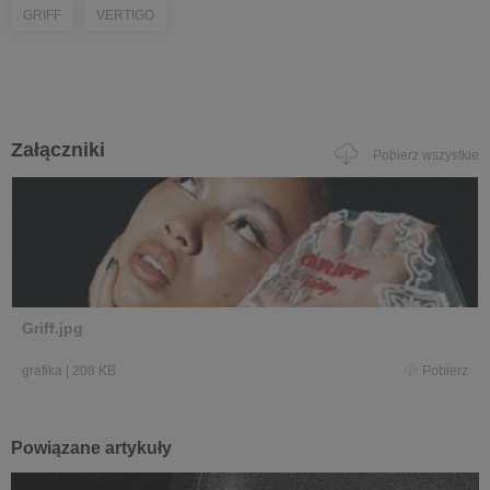
GRIFF
VERTIGO
Załączniki
Pobierz wszystkie
Griff.jpg
grafika
|
208 KB
Pobierz
Powiązane artykuły