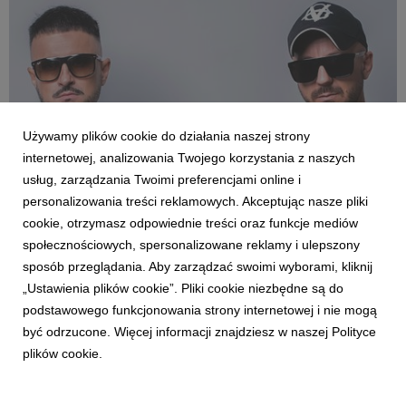
„CLUB CONFESSIONS”. Gościem specjalnym wyda...
Używamy plików cookie do działania naszej strony
internetowej, analizowania Twojego korzystania z naszych
usług, zarządzania Twoimi preferencjami online i
personalizowania treści reklamowych. Akceptując nasze pliki
cookie, otrzymasz odpowiednie treści oraz funkcje mediów
AKTUALNOŚCI
społecznościowych, spersonalizowane reklamy i ulepszony
AUDIOSOULZ wracają z pozytywną energią.
sposób przeglądania. Aby zarządzać swoimi wyborami, kliknij
Nowy utwór „PROMISE”
„Ustawienia plików cookie”. Pliki cookie niezbędne są do
19 czerwca 2026
podstawowego funkcjonowania strony internetowej i nie mogą
AUDIOSOULZ wracają z nowym singlem „PROMISE” -
być odrzucone. Więcej informacji znajdziesz w naszej Polityce
utworem utrzymanym w tanecznym klimacie, z wyrazistym
plików cookie.
kobiecym wokalem, który od pierwszych sekund napędza cały
numer i nadaje mu wyjątkowo wakacyjny charakter. To
propozycja pełna pozytywnej energii, idealnie wpisująca się ...