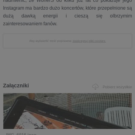
nadmienić, że WonerS od kilku już lat co pokazuje jego
Instagram ma bardzo dużo koncertów, które przepełnione są
dużą dawką energii i cieszą się olbrzymim
zainteresowaniem fanów.
Aby wyświetlić treść poprawnie
zaakceptuj pliki cookies.
Załączniki
Pobierz wszystkie
IMG_6016.jpeg