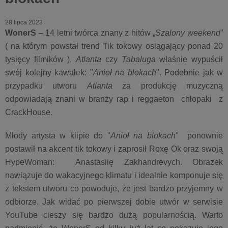
28 lipca 2023
WonerS
– 14 letni twórca znany z hitów „
Szalony weekend
”
( na którym powstał trend Tik tokowy osiągający ponad 20
tysięcy filmików ),
Atlanta
czy
Tabaluga
właśnie wypuścił
swój kolejny kawałek: "
Anioł na blokach
". Podobnie jak w
przypadku utworu
Atlanta
za produkcję muzyczną
odpowiadają znani w branży rap i reggaeton chłopaki z
CrackHouse.
Młody artysta w klipie do "
Anioł na blokach
" ponownie
postawił na akcent tik tokowy i zaprosił Roxę Ok oraz swoją
HypeWoman: Anastasiię Zakhandrevych. Obrazek
nawiązuje do wakacyjnego klimatu i idealnie komponuje się
z tekstem utworu co powoduje, że jest bardzo przyjemny w
odbiorze. Jak widać po pierwszej dobie utwór w serwisie
YouTube cieszy się bardzo dużą popularnością. Warto