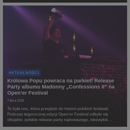
współpracy zaprosił czołówkę polskich instrumentalistów i
reżyserów.
AKTUALNOŚCI
Królowa Popu powraca na parkiet! Release
Party albumu Madonny „Confessions II” na
Open’er Festival
7 lipca 2026
To była noc, która przejdzie do historii polskich festiwali.
Podczas tegorocznej edycji Open’er Festival odbyło się
oficjalne, polskie release party najnowszego, niezwykle
wyczekiwanego albumu Madonny „Confessions II” pod nazwą