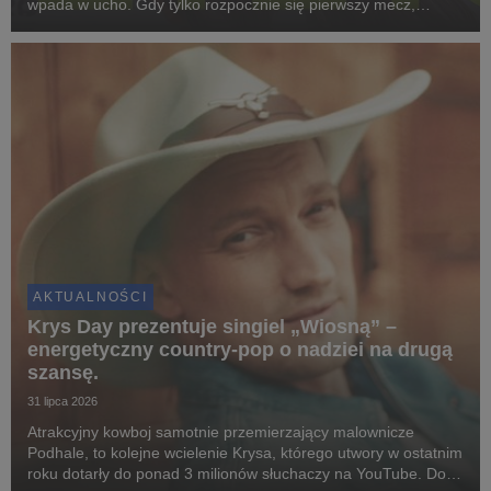
wpada w ucho. Gdy tylko rozpocznie się pierwszy mecz,
wszystkich nas ogarnie piłkarska gorączka. To samo dotyczy
tego utworu!
AKTUALNOŚCI
Krys Day prezentuje singiel „Wiosną” –
energetyczny country-pop o nadziei na drugą
szansę.
31 lipca 2026
Atrakcyjny kowboj samotnie przemierzający malownicze
Podhale, to kolejne wcielenie Krysa, którego utwory w ostatnim
roku dotarły do ponad 3 milionów słuchaczy na YouTube. Do