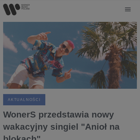
AKTUALNOŚCI
WonerS przedstawia nowy
wakacyjny singiel "Anioł na
blokach"