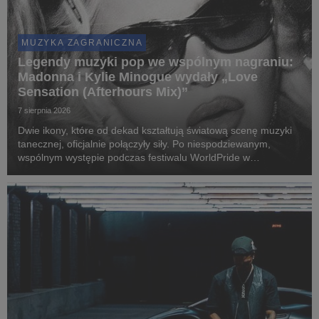
MUZYKA ZAGRANICZNA
Legendy muzyki pop we wspólnym nagraniu:
Madonna i Kylie Minogue wydały „Love
Sensation (Afterhours Mix)”
7 sierpnia 2026
Dwie ikony, które od dekad kształtują światową scenę muzyki
tanecznej, oficjalnie połączyły siły. Po niespodziewanym,
wspólnym występie podczas festiwalu WorldPride w
Amsterdamie, Madonna i Kylie Minogue zaprezentowały „Love
Sensation (Afterhours Mix)”.