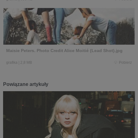
Maisie Peters. Photo Credit Alice Moitié (Lead Shot).jpg
grafika
|
2,8 MB
Pobierz
Powiązane artykuły