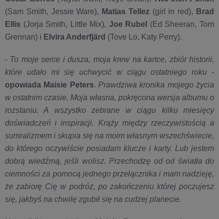
(Sam Smith, Jessie Ware),
Matias Tellez
(girl in red),
Brad
Ellis
(Jorja Smith, Little Mix),
Joe Rubel
(Ed Sheeran, Tom
Grennan) i
Elvira Anderfjärd
(Tove Lo, Katy Perry).
-
To moje serce i dusza, moja krew na kartce, zbiór historii,
które udało mi się uchwycić w ciągu ostatniego roku
-
opowiada Maisie Peters
.
Prawdziwa kronika mojego życia
w ostatnim czasie. Moja własna, pokręcona wersja albumu o
rozstaniu. A wszystko zebrane w ciągu kilku miesięcy
doświadczeń i inspiracji. Krąży między rzeczywistością a
surrealizmem i skupia się na moim własnym wszechświecie,
do którego oczywiście posiadam klucze i karty. Lub jestem
dobrą wiedźmą, jeśli wolisz. Przechodzę od od światła do
ciemności za pomocą jednego przełącznika i mam nadzieję,
że zabiorę Cię w podróż, po zakończeniu której poczujesz
się, jakbyś na chwilę zgubił się na cudzej planecie.