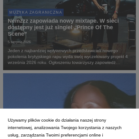
MUZYKA ZAGRANICZNA
Nemzzz zapowiada nowy mixtape. W sieci
dostępny jest już singiel „Prince Of The
Scene”
5 sierpnia 2026
Jeden z najbardziej wpływowych przedstawicieli nowego
pokolenia brytyjskiego rapu wyda swój wyczekiwany projekt 4
września 2026 roku. Ogłoszeniu towarzyszy zapowiedź
największej w karierze trasy po Wielkiej Brytanii i Europie.
Używamy plików cookie do działania naszej strony
internetowej, analizowania Twojego korzystania z naszych
usług, zarządzania Twoimi preferencjami online i