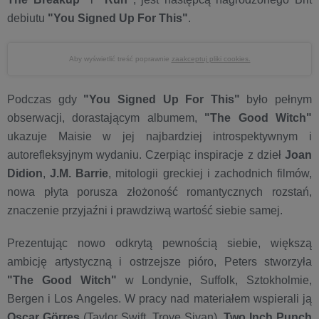
debiutu
"You Signed Up For This"
.
Aby wyświetlić treść poprawnie
zaakceptuj pliki cookies.
Podczas gdy
"You Signed Up For This"
było pełnym
obserwacji, dorastającym albumem,
"The Good Witch"
ukazuje Maisie w jej najbardziej introspektywnym i
autorefleksyjnym wydaniu. Czerpiąc inspiracje z dzieł
Joan
Didion
,
J.M. Barrie
, mitologii greckiej i zachodnich filmów,
nowa płyta porusza złożoność romantycznych rozstań,
znaczenie przyjaźni i prawdziwą wartość siebie samej.
Prezentując nowo odkrytą pewnością siebie, większą
ambicję artystyczną i ostrzejsze pióro, Peters stworzyła
"The Good Witch"
w Londynie, Suffolk, Sztokholmie,
Bergen i Los Angeles. W pracy nad materiałem wspierali ją
Oscar Görres
(Taylor Swift, Troye Sivan),
Two Inch Punch