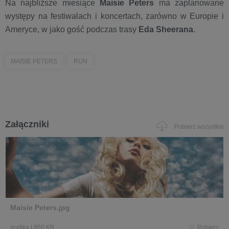
Na najbliższe miesiące
Maisie Peters
ma zaplanowane
występy na festiwalach i koncertach, zarówno w Europie i
Ameryce, w jako gość podczas trasy
Eda Sheerana
.
MAISIE PETERS
RUN
Załączniki
Pobierz wszystkie
Maisie Peters.jpg
grafika
|
850 KB
Pobierz