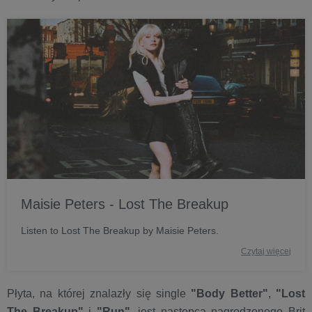
Maisie Peters - Lost The Breakup
Listen to Lost The Breakup by Maisie Peters.
Czytaj więcej
Płyta, na której znalazły się single
"Body Better"
,
"Lost
The Breakup"
i
"Run"
, jest następcą nagrodzonego Brit