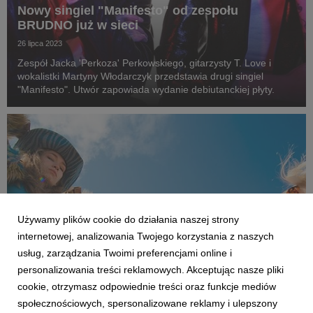
Nowy singiel "Manifesto" od zespołu
BRUDNO już w sieci
26 lipca 2023
Zespół Jacka 'Perkoza' Perkowskiego, gitarzysty T. Love i
wokalistki Martyny Włodarczyk przedstawia drugi singiel
"Manifesto". Utwór zapowiada wydanie debiutanckiej płyty.
Używamy plików cookie do działania naszej strony
internetowej, analizowania Twojego korzystania z naszych
usług, zarządzania Twoimi preferencjami online i
personalizowania treści reklamowych. Akceptując nasze pliki
cookie, otrzymasz odpowiednie treści oraz funkcje mediów
społecznościowych, spersonalizowane reklamy i ulepszony