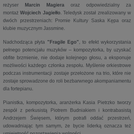
reżyser
Marcin Magiera
oraz odpowiedzialny za
montaż
Wojciech Jagiełło
. Teledysk został zrealizowany w
dwóch przestrzeniach: Promie Kultury Saska Kępa oraz
klubie muzycznym Jassmine.
Nadchodząca płyta
"Fragile Ego"
, to efekt wykorzystania
pełnego potencjału muzyków – kompozytorka, by uzyskać
obfite brzmienie, nie dodaje kolejnego głosu, a eksponuje
możliwości każdego członka zespołu. Myślenie orkiestrowe
podczas instrumentacji zostaje przełożone na trio, które nie
zostaje sprowadzone do roli bezbarwnego akompaniamentu
dla fortepianu.
Pianistka, kompozytorka, aranżerka Kasia Pietrzko tworzy
zespół z perkusistą Piotrem Budniakiem i kontrabasistą
Andrzejem Święsem, którym potrafi oddać przestrzeń,
udowadniając tym samym, że bycie liderką oznacza też
umiejętność pozostawienia wolności.