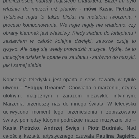
publicznością nabrały mglistego charakteru. Bliżej im było
właśnie do marzeń niż planów
-
mówi Kasia Pietrzko
.
Tytułowa mgła to także bliska mi metafora tworzenia i
procesu komponowania. We mgle nigdy nie wiadomo, czy
obrany kierunek jest właściwy. Kiedy siadam do fortepianu i
zestawiam w całość kolejne dźwięki, zawsze czuję to
ryzyko. Ale daję się wtedy prowadzić muzyce. Myślę, że to
intuicyjne działanie oparte na zaufaniu - zarówno do muzyki,
jak i samej siebie
.
Koncepcja teledysku jest oparta o sens zawarty w tytule
utworu –
"Foggy Dreams"
. Opowiada o marzeniu, czymś
ulotnym, magicznym i zarazem niezwykle intymnym.
Marzenia przenoszą nas do innego świata. W teledysku
uchwycono moment tego przeniesienia i zobrazowano
światy, pomiędzy którymi podróżuje nasze muzyczne trio –
Kasia Pietrzko
,
Andrzej Święs
i
Piotr Budniak
. Nad
całością kształtu artystycznego czuwała
Paulina Jagiełło
,