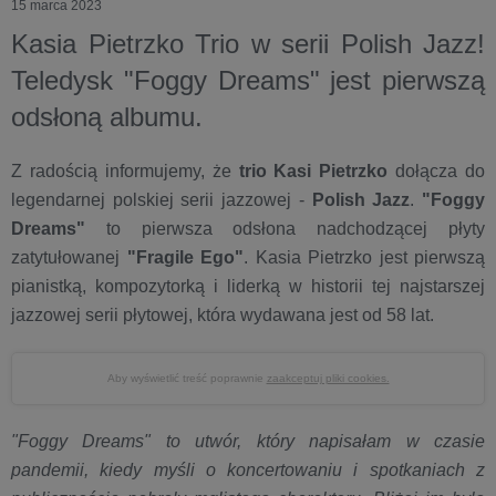
15 marca 2023
Kasia Pietrzko Trio w serii Polish Jazz!
Teledysk "Foggy Dreams" jest pierwszą
odsłoną albumu.
Z radością informujemy, że
trio Kasi Pietrzko
dołącza do
legendarnej polskiej serii jazzowej -
Polish Jazz
.
"Foggy
Dreams"
to pierwsza odsłona nadchodzącej płyty
zatytułowanej
"Fragile Ego"
. Kasia Pietrzko jest pierwszą
pianistką, kompozytorką i liderką w historii tej najstarszej
jazzowej serii płytowej, która wydawana jest od 58 lat.
Aby wyświetlić treść poprawnie
zaakceptuj pliki cookies.
"Foggy Dreams" to utwór, który napisałam w czasie
pandemii, kiedy myśli o koncertowaniu i spotkaniach z