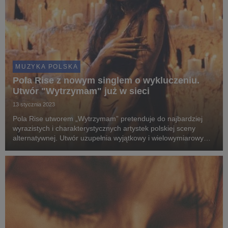
MUZYKA POLSKA
Pola Rise z nowym singlem o wykluczeniu.
Utwór "Wytrzymam" już w sieci
13 stycznia 2023
Pola Rise utworem „Wytrzymam” pretenduje do najbardziej
wyrazistych i charakterystycznych artystek polskiej sceny
alternatywnej. Utwór uzupełnia wyjątkowy i wielowymiarowym
klip, który opowiada historię o wykluczeniu, braku akceptacji i
odrzuceniu społecznym. Teledysk mi...