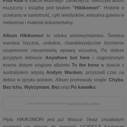
Pola Rise
w trakcie własnego “zamknięcia” stworzyła album
muzyczny i książkę pod tytułem
“Hikikomori”
. Historie o
uciekaniu w samotność, cykl teledysków, wirtualna galeria w
metaverse i materiał dokumentalny.
Album Hikikomori
to sztuka wielowymiarowa. Świetna
warstwa liryczna, unikalne, charakterystyczne brzmienie
uzupełnione niesamowitą oprawą wizualną. Po dobrze
przyjętym debiucie
Anywhere but here
i nagrodzonym
trzema złotymi singlami albumie
To the bone
w duecie z
australijskim artystą
Andym Wardem
, przyszedł czas na
debiut w języku polskim. Album promowały single:
Chyba
,
Bez tchu
,
Wytrzymam
,
Bez
oraz
Po kawałku
.
Aby wyświetlić treść poprawnie
zaakceptuj pliki cookies.
Płyta HIKIKOMORI jest już Wasza! Teraz chciałabym
podzielić się klipem do piosenki UCIEKAJ! Szalonym