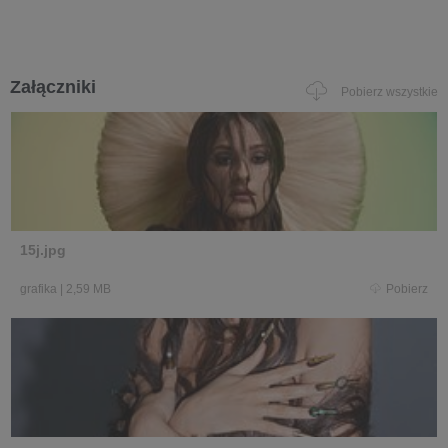
Załączniki
Pobierz wszystkie
15j.jpg
grafika
|
2,59 MB
Pobierz