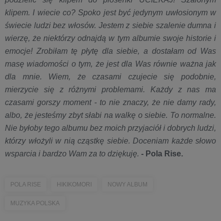
klipem. I wiecie co? Spoko jest być jedynym uwłosionym w
świecie ludzi bez włosów. Jestem z siebie szalenie dumna i
wierzę, że niektórzy odnajdą w tym albumie swoje historie i
emocje! Zrobiłam tę płytę dla siebie, a dostałam od Was
masę wiadomości o tym, że jest dla Was równie ważna jak
dla mnie. Wiem, że czasami czujecie się podobnie,
mierzycie się z różnymi problemami. Każdy z nas ma
czasami gorszy moment - to nie znaczy, że nie damy rady,
albo, że jesteśmy zbyt słabi na walkę o siebie. To normalne.
Nie byłoby tego albumu bez moich przyjaciół i dobrych ludzi,
którzy włożyli w nią cząstkę siebie. Doceniam każde słowo
wsparcia i bardzo Wam za to dzięku
ję.
- Pola Rise.
POLA RISE
HIKIKOMORI
NOWY ALBUM
MUZYKA POLSKA