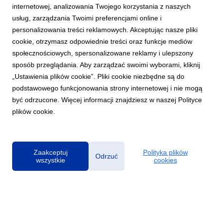
internetowej, analizowania Twojego korzystania z naszych
usług, zarządzania Twoimi preferencjami online i
personalizowania treści reklamowych. Akceptując nasze pliki
cookie, otrzymasz odpowiednie treści oraz funkcje mediów
MUZYKA POLSKA
społecznościowych, spersonalizowane reklamy i ulepszony
Lanberry, autorka największych hitów
sposób przeglądania. Aby zarządzać swoimi wyborami, kliknij
prezentuje nowy album „Heca”!
„Ustawienia plików cookie”. Pliki cookie niezbędne są do
8 listopada 2024
podstawowego funkcjonowania strony internetowej i nie mogą
Nowy album Lanberry "Heca" pełen hitów, emocji i
być odrzucone. Więcej informacji znajdziesz w naszej Polityce
niespodzianek jest już dostępny! Na krążku znajdziemy aż trzy
plików cookie.
radiowe przeboje, które podbiły serca słuchaczy: Diamentowe
"Dzięki że jesteś" z udziałem Tribbsa, introspektywne "Co ja
robię tu", które zdobyło status Platyny...
Zaakceptuj
Polityka plików
Odrzuć
wszystkie
cookies
Polityka prywatności
|
Klauzula RODO