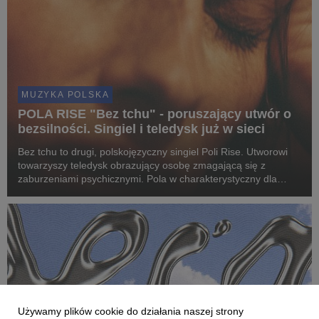
MUZYKA POLSKA
POLA RISE "Bez tchu" - poruszający utwór o
bezsilności. Singiel i teledysk już w sieci
Bez tchu to drugi, polskojęzyczny singiel Poli Rise. Utworowi
towarzyszy teledysk obrazujący osobę zmagającą się z
zaburzeniami psychicznymi. Pola w charakterystyczny dla
siebie, bardzo emocjonalny i wizjonerski sposób, opowiada
historię o bezsilności, wewnętrznej walce ...
Używamy plików cookie do działania naszej strony