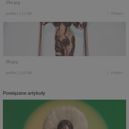
25a.jpg
grafika
|
4,11 MB
Pobierz
28.jpg
grafika
|
2,63 MB
Pobierz
Powiązane artykuły