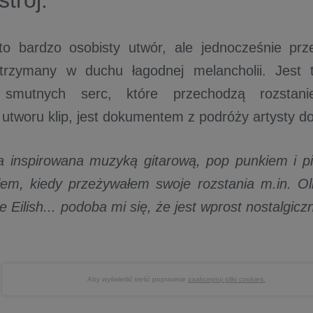
strój.
to bardzo osobisty utwór, ale jednocześnie prz
 utrzymany w duchu łagodnej melancholii. Jest 
h smutnych serc, które przechodzą rozstan
 utworu klip, jest dokumentem z podróży artysty d
 inspirowana muzyką gitarową, pop punkiem i pi
em, kiedy przeżywałem swoje rozstania m.in. Ol
lie Eilish... podoba mi się, że jest wprost nostalgic
Aby wyświetlić treść poprawnie
zaakceptuj pliki cookies.