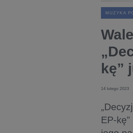
MUZYKA P
Wale
„Dec
kę” j
14 lutego 2023
„Decyzj
EP-kę”