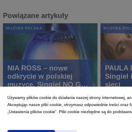
Powiązane artykuły
MUZYKA POLSKA
MUZYKA POL
NIA ROSS – nowe
PAULA 
odkrycie w polskiej
Singiel 
muzyce. Singiel NO GO
sieci
już dostępny!
Używamy plików cookie do działania naszej strony internetowej, an
Akceptując nasze pliki cookie, otrzymasz odpowiednie treści oraz
„Ustawienia plików cookie”. Pliki cookie niezbędne są do podstawo