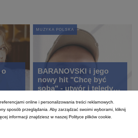
MUZYKA POLSKA
 o
BARANOVSKI i jego
nowy hit "Chcę być
sobą" - utwór i teledysk
ólnym
już w sieci!
referencjami online i personalizowania treści reklamowych.
ony sposób przeglądania. Aby zarządzać swoimi wyborami, kliknij
ej informacji znajdziesz w naszej Polityce plików cookie.