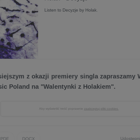
Listen to Decyzje by Holak.
siejszym z okazji premiery singla zapraszamy
ic Poland na "Walentynki z Holakiem".
Aby wyświetlić treść poprawnie
zaakceptuj pliki cookies.
Udostępni
PDF
DOCX