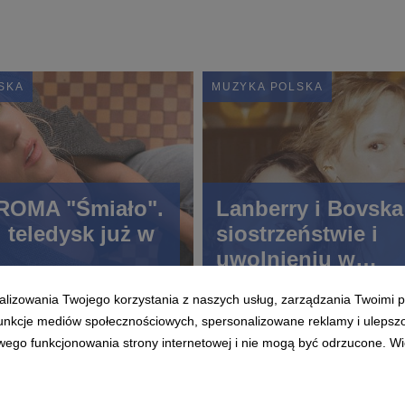
SKA
MUZYKA POLSKA
ROMA "Śmiało".
Lanberry i Bovska
i teledysk już w
siostrzeństwie i
uwolnieniu w
najnowszym wsp
alizowania Twojego korzystania z naszych usług, zarządzania Twoimi p
singlu pt. "Stare
 funkcje mediów społecznościowych, spersonalizowane reklamy i ulepsz
piosenki"
wego funkcjonowania strony internetowej i nie mogą być odrzucone. Więc