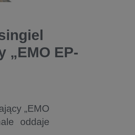
singiel
cy „EMO EP-
dający „EMO
nale oddaje