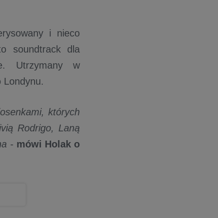
erysowany i nieco
to soundtrack dla
ie. Utrzymany w
o Londynu.
osenkami, których
ivią Rodrigo, Laną
zna
-
mówi Holak o