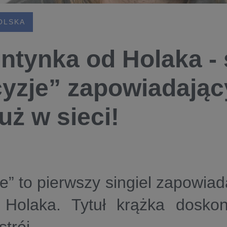
OLSKA
ntynka od Holaka - 
yzje” zapowiadają
uż w sieci!
e” to pierwszy singiel zapowia
 Holaka. Tytuł krążka dosko