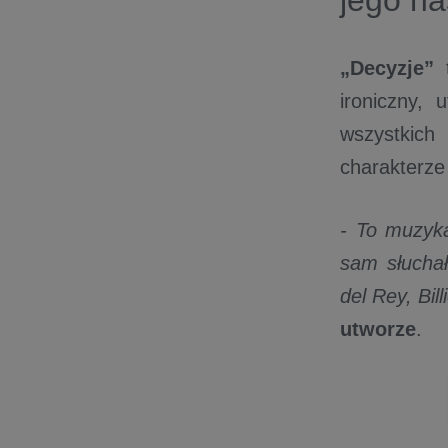
jego na
„Decyzje”
ironiczny,
wszystkic
charakterze
- T
o muzyka
sam słuchał
del Rey, Bil
utworze
.