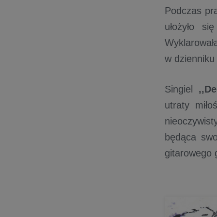
Podczas pr
ułożyło si
Wyklarował
w dzienniku
Singiel
,,De
utraty mił
nieoczywist
będąca swo
gitarowego 