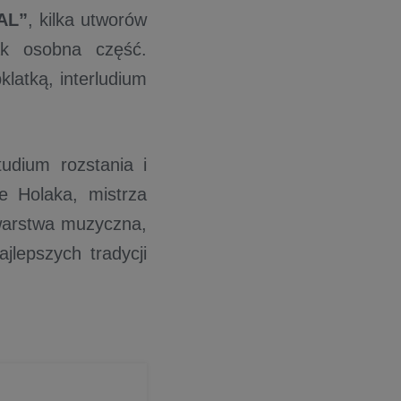
AL”
, kilka utworów
ak osobna część.
klatką, interludium
udium rozstania i
e Holaka, mistrza
 warstwa muzyczna,
lepszych tradycji