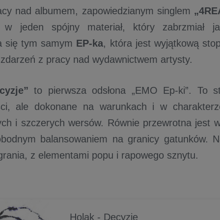
acy nad albumem, zapowiedzianym singlem
„4RE
ę w jeden spójny materiał, który zabrzmiał j
a się tym samym
EP-ka
, która jest wyjątkową stop
 zdarzeń z pracy nad wydawnictwem artysty.
cyzje”
to pierwsza odsłona „EMO Ep-ki”. To st
ości, ale dokonane na warunkach i w charakterz
ych i szczerych wersów. Równie przewrotna jest
bodnym balansowaniem na granicy gatunków. Naj
grania, z elementami popu i rapowego sznytu.
Holak - Decyzje